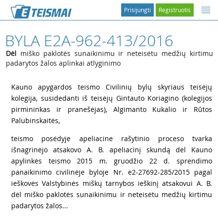
Prisijungti
Registruotis
BYLA E2A-962-413/2016
Dėl
miško paklotės sunaikinimu ir neteisėtu medžių kirtimu
padarytos žalos aplinkai atlyginimo
1
Kauno apygardos teismo Civilinių bylų skyriaus teisėjų
kolegija, susidedanti iš teisėjų Gintauto Koriagino (kolegijos
pirmininkas ir pranešėjas), Algimanto Kukalio ir Rūtos
Palubinskaitės,
2
teismo posėdyje apeliacine rašytinio proceso tvarka
išnagrinėjo atsakovo A. B. apeliacinį skundą dėl Kauno
apylinkės teismo 2015 m. gruodžio 22 d. sprendimo
panaikinimo civilinėje byloje Nr. e2-27692-285/2015 pagal
ieškovės Valstybinės miškų tarnybos ieškinį atsakovui A. B.
dėl miško paklotės sunaikinimu ir neteisėtu medžių kirtimu
padarytos žalos...