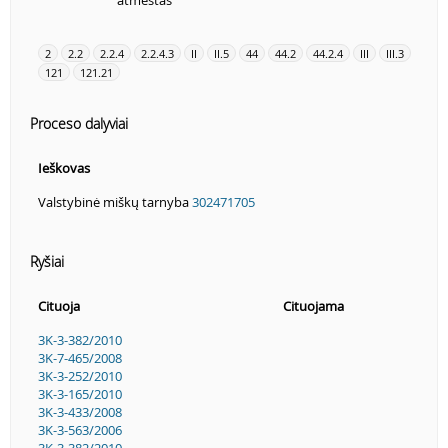
atmestas
2
2.2
2.2.4
2.2.4.3
II
II.5
44
44.2
44.2.4
III
III.3
121
121.21
Proceso dalyviai
Ieškovas
Valstybinė miškų tarnyba
302471705
Ryšiai
Cituoja
Cituojama
3K-3-382/2010
3K-7-465/2008
3K-3-252/2010
3K-3-165/2010
3K-3-433/2008
3K-3-563/2006