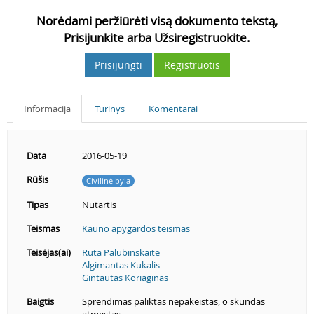
Norėdami peržiūrėti visą dokumento tekstą,
Prisijunkite arba Užsiregistruokite.
Prisijungti
Registruotis
Informacija
Turinys
Komentarai
Data
2016-05-19
Rūšis
Civilinė byla
Tipas
Nutartis
Teismas
Kauno apygardos teismas
Teisėjas(ai)
Rūta Palubinskaitė
Algimantas Kukalis
Gintautas Koriaginas
Baigtis
Sprendimas paliktas nepakeistas, o skundas