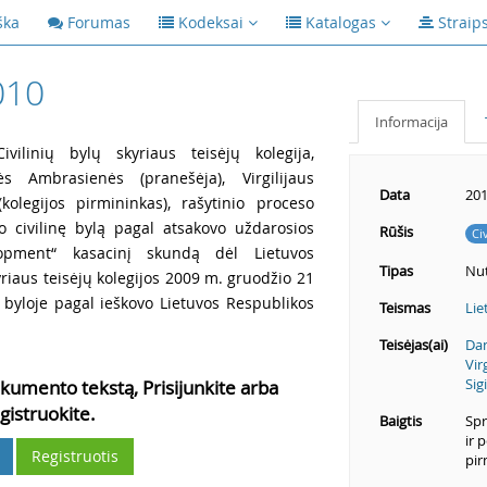
ška
Forumas
Kodeksai
Katalogas
Straip
010
Informacija
vilinių bylų skyriaus teisėjų kolegija,
s Ambrasienės (pranešėja), Virgilijaus
Data
201
kolegijos pirmininkas), rašytinio proceso
o civilinę bylą pagal atsakovo uždarosios
Rūšis
Ci
opment“ kasacinį skundą dėl Lietuvos
Tipas
Nut
yriaus teisėjų kolegijos 2009 m. gruodžio 21
e byloje pagal ieškovo Lietuvos Respublikos
Teismas
Lie
Teisėjas(ai)
Da
Vir
Sig
kumento tekstą, Prisijunkite arba
gistruokite.
Baigtis
Spr
ir 
Registruotis
pir