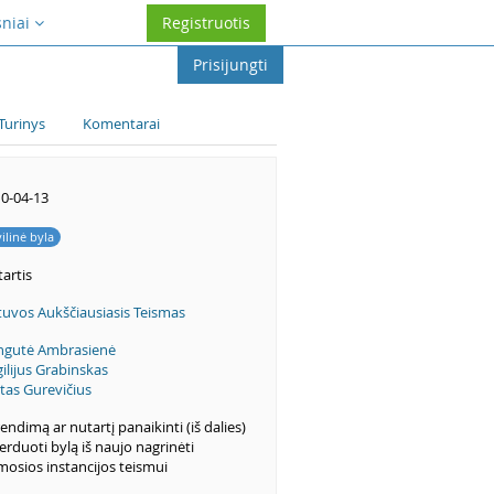
sniai
Registruotis
Prisijungti
Turinys
Komentarai
0-04-13
vilinė byla
artis
tuvos Aukščiausiasis Teismas
ngutė Ambrasienė
gilijus Grabinskas
itas Gurevičius
endimą ar nutartį panaikinti (iš dalies)
perduoti bylą iš naujo nagrinėti
mosios instancijos teismui