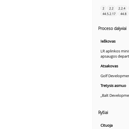
2
2.2
2.2.4
44.5.2.17
44.8
Proceso dalyviai
Ieškovas
LR aplinkos minis
apsaugos depar
Atsakovas
Golf Developme
Tretysis asmuo
„Balt Developm
Ryšiai
Cituoja