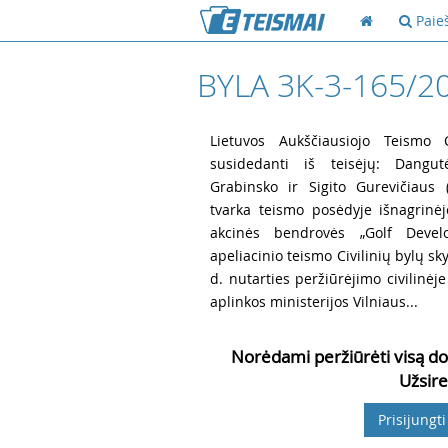
Paie
BYLA 3K-3-165/2
1
Lietuvos Aukščiausiojo Teismo Ci
susidedanti iš teisėjų: Dangutė
Grabinsko ir Sigito Gurevičiaus (
tvarka teismo posėdyje išnagrinėj
akcinės bendrovės „Golf Devel
apeliacinio teismo Civilinių bylų sk
d. nutarties peržiūrėjimo civilinėj
aplinkos ministerijos Vilniaus...
Norėdami peržiūrėti visą do
Užsire
Prisijungti