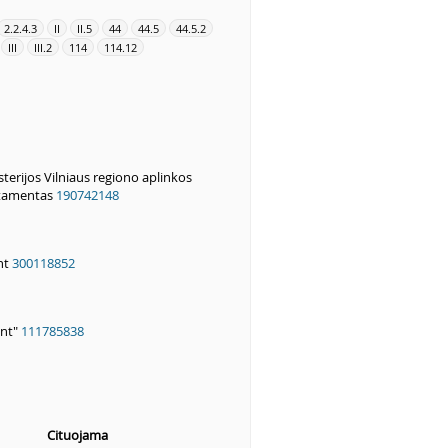
2.2.4.3
II
II.5
44
44.5
44.5.2
III
III.2
114
114.12
terijos Vilniaus regiono aplinkos
tamentas
190742148
nt
300118852
ent"
111785838
Cituojama