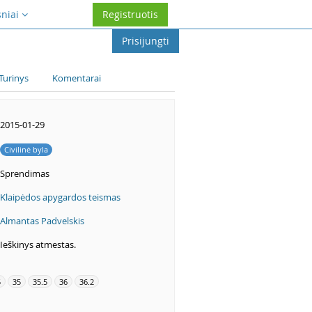
sniai
Registruotis
Prisijungti
Turinys
Komentarai
2015-01-29
Civilinė byla
Sprendimas
Klaipėdos apygardos teismas
Almantas Padvelskis
Ieškinys atmestas.
5
35
35.5
36
36.2