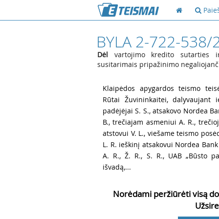
Paie
BYLA 2-722-538/
Dėl
vartojimo kredito sutarties i
susitarimais pripažinimo negaliojan
1
Klaipėdos apygardos teismo teisė
Rūtai Žuvininkaitei, dalyvaujant 
padėjėjai S. S., atsakovo Nordea Ba
B., trečiajam asmeniui A. R., tre
atstovui V. L., viešame teismo posėd
L. R. ieškinį atsakovui Nordea Bank
A. R., Ž. R., S. R., UAB „Būsto pa
išvadą,...
Norėdami peržiūrėti visą do
Užsire