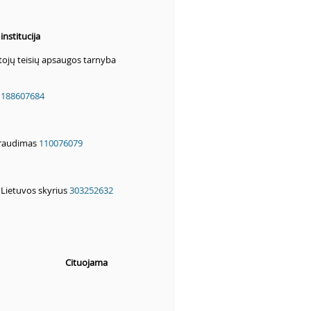
nstitucija
tojų teisių apsaugos tarnyba
s
188607684
draudimas
110076079
Lietuvos skyrius
303252632
Cituojama