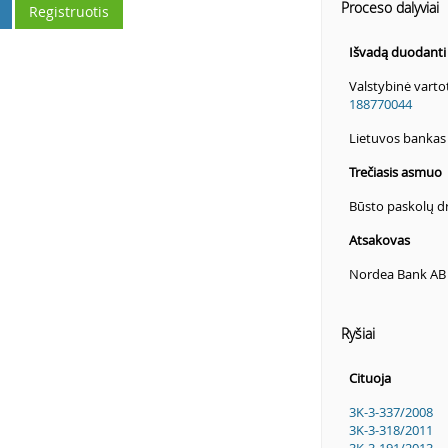
Proceso dalyviai
Registruotis
Išvadą duodanti i
Valstybinė varto
188770044
Lietuvos banka
Trečiasis asmuo
Būsto paskolų 
Atsakovas
Nordea Bank AB 
Ryšiai
Cituoja
3K-3-337/2008
3K-3-318/2011
3K-3-191/2013