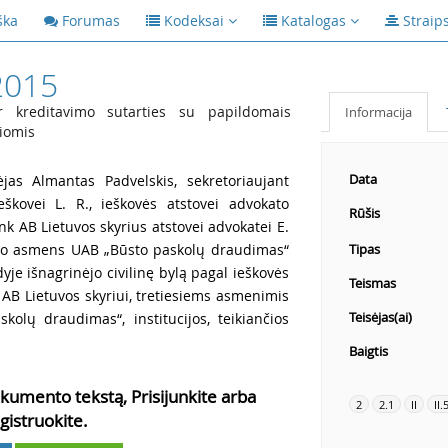
ška
Forumas
Kodeksai
Katalogas
Straip
2015
r kreditavimo sutarties su papildomais
Informacija
čiomis
Data
jas Almantas Padvelskis, sekretoriaujant
ieškovei L. R., ieškovės atstovei advokato
Rūšis
nk AB Lietuvos skyrius atstovei advokatei E.
čiojo asmens UAB „Būsto paskolų draudimas“
Tipas
yje išnagrinėjo civilinę bylą pagal ieškovės
Teismas
 AB Lietuvos skyriui, tretiesiems asmenimis
Teisėjas(ai)
skolų draudimas“, institucijos, teikiančios
Baigtis
kumento tekstą, Prisijunkite arba
2
2.1
II
II.
gistruokite.