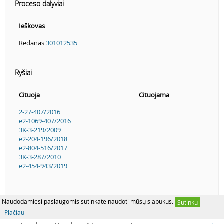
Proceso dalyviai
Ieškovas
Redanas
301012535
Ryšiai
Cituoja
Cituojama
2-27-407/2016
e2-1069-407/2016
3K-3-219/2009
e2-204-196/2018
e2-804-516/2017
3K-3-287/2010
e2-454-943/2019
Naudodamiesi paslaugomis sutinkate naudoti mūsų slapukus.
Sutinku
Plačiau