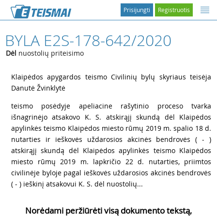
Prisijungti
Registruotis
BYLA E2S-178-642/2020
Dėl
nuostolių priteisimo
1
Klaipėdos apygardos teismo Civilinių bylų skyriaus teisėja
Danutė Žvinklytė
2
teismo posėdyje apeliacine rašytinio proceso tvarka
išnagrinėjo atsakovo K. S. atskirąjį skundą dėl Klaipėdos
apylinkės teismo Klaipėdos miesto rūmų 2019 m. spalio 18 d.
nutarties ir ieškovės uždarosios akcinės bendrovės ( - )
atskirąjį skundą dėl Klaipėdos apylinkės teismo Klaipėdos
miesto rūmų 2019 m. lapkričio 22 d. nutarties, priimtos
civilinėje byloje pagal ieškovės uždarosios akcinės bendrovės
( - ) ieškinį atsakovui K. S. dėl nuostolių...
Norėdami peržiūrėti visą dokumento tekstą,