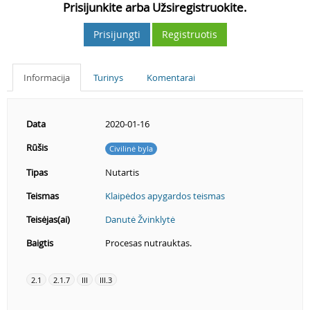
Prisijunkite arba Užsiregistruokite.
Prisijungti
Registruotis
Informacija
Turinys
Komentarai
Data
2020-01-16
Rūšis
Civilinė byla
Tipas
Nutartis
Teismas
Klaipėdos apygardos teismas
Teisėjas(ai)
Danutė Žvinklytė
Baigtis
Procesas nutrauktas.
2.1
2.1.7
III
III.3