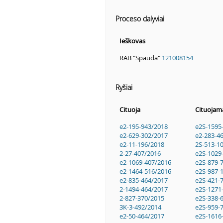
Proceso dalyviai
Ieškovas
RAB "Spauda"
121008154
Ryšiai
Cituoja
Cituojam
e2-195-943/2018
e2S-1595
e2-629-302/2017
e2-283-4
e2-11-196/2018
2S-513-1
2-27-407/2016
e2S-1029
e2-1069-407/2016
e2S-879-
e2-1464-516/2016
e2S-987-
e2-835-464/2017
e2S-421-
2-1494-464/2017
e2S-1271
2-827-370/2015
e2S-338-
3K-3-492/2014
e2S-959-
e2-50-464/2017
e2S-1616