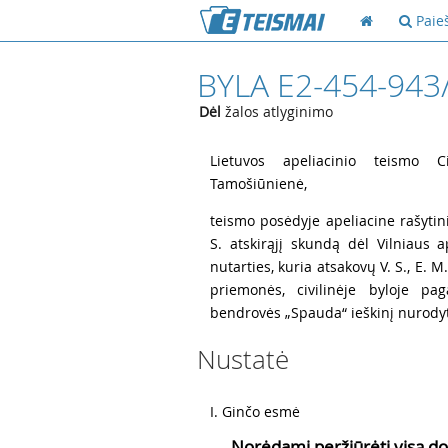
Paie
BYLA E2-454-943
Dėl
žalos atlyginimo
1
Lietuvos apeliacinio teismo Ci
Tamošiūnienė,
2
teismo posėdyje apeliacine rašytin
S. atskirąjį skundą dėl Vilniaus
nutarties, kuria atsakovų V. S., E. M
priemonės, civilinėje byloje pag
bendrovės „Spauda“ ieškinį nurodyt
Nustatė
3
I. Ginčo esmė
Norėdami peržiūrėti visą do