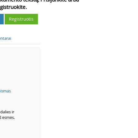
gistruokite.
Registruotis
ntarai
eismas
dalies ir
iš esmės.