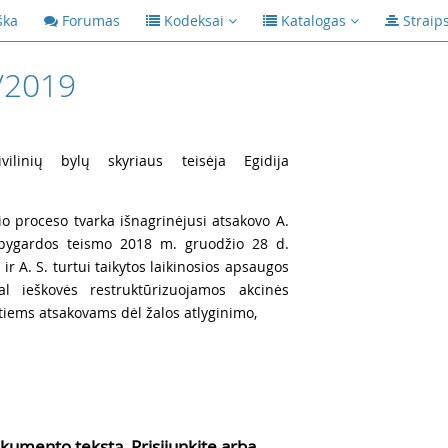
ška
Forumas
Kodeksai
Katalogas
Straip
/2019
vilinių bylų skyriaus teisėja Egidija
io proceso tvarka išnagrinėjusi atsakovo A.
 apygardos teismo 2018 m. gruodžio 28 d.
. ir A. S. turtui taikytos laikinosios apsaugos
al ieškovės restruktūrizuojamos akcinės
iems atsakovams dėl žalos atlyginimo,
kumento tekstą, Prisijunkite arba