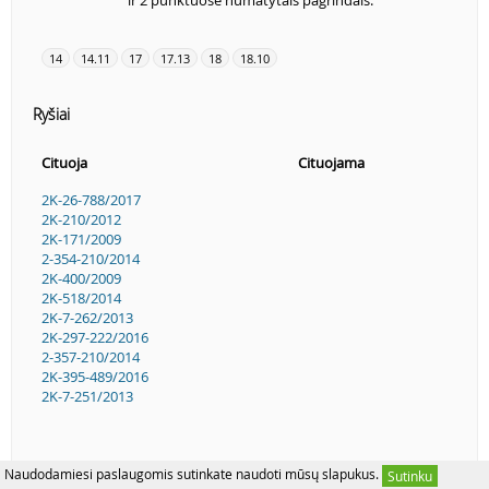
ir 2 punktuose numatytais pagrindais.
14
14.11
17
17.13
18
18.10
Ryšiai
Cituoja
Cituojama
2K-26-788/2017
2K-210/2012
2K-171/2009
2-354-210/2014
2K-400/2009
2K-518/2014
2K-7-262/2013
2K-297-222/2016
2-357-210/2014
2K-395-489/2016
2K-7-251/2013
Naudodamiesi paslaugomis sutinkate naudoti mūsų slapukus.
Sutinku