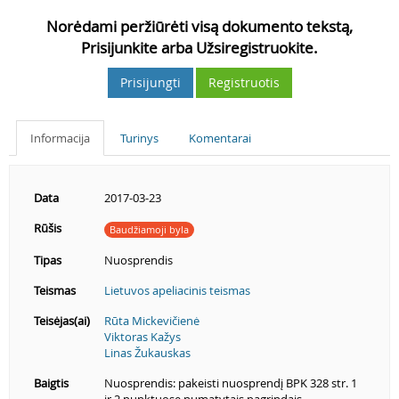
Norėdami peržiūrėti visą dokumento tekstą,
Prisijunkite arba Užsiregistruokite.
Prisijungti
Registruotis
Informacija
Turinys
Komentarai
Data
2017-03-23
Rūšis
Baudžiamoji byla
Tipas
Nuosprendis
Teismas
Lietuvos apeliacinis teismas
Teisėjas(ai)
Rūta Mickevičienė
Viktoras Kažys
Linas Žukauskas
Baigtis
Nuosprendis: pakeisti nuosprendį BPK 328 str. 1