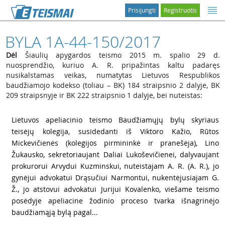
Prisijungti
Registruotis
BYLA 1A-44-150/2017
Dėl
Šiaulių apygardos teismo 2015 m. spalio 29 d.
nuosprendžio, kuriuo A. R. pripažintas kaltu padaręs
nusikalstamas veikas, numatytas Lietuvos Respublikos
baudžiamojo kodekso (toliau – BK) 184 straipsnio 2 dalyje, BK
209 straipsnyje ir BK 222 straipsnio 1 dalyje, bei nuteistas:
1
Lietuvos apeliacinio teismo Baudžiamųjų bylų skyriaus
teisėjų kolegija, susidedanti iš Viktoro Kažio, Rūtos
Mickevičienės (kolegijos pirmininkė ir pranešėja), Lino
Žukausko, sekretoriaujant Daliai Lukoševičienei, dalyvaujant
prokurorui Arvydui Kuzminskui, nuteistajam
A. R. (
A. R.), jo
gynėjui advokatui Drąsučiui Narmontui, nukentėjusiajam
G.
Ž., jo atstovui advokatui Jurijui Kovalenko, viešame teismo
posėdyje apeliacine žodinio proceso tvarka išnagrinėjo
baudžiamąją bylą pagal...