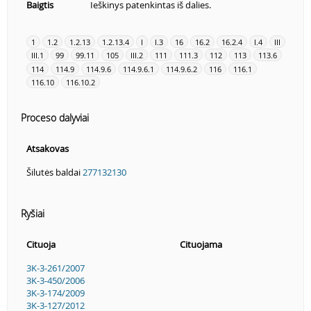
Baigtis
Ieškinys patenkintas iš dalies.
1
1.2
1.2.13
1.2.13.4
I
I.3
16
16.2
16.2.4
I.4
III
III.1
99
99.11
105
III.2
111
111.3
112
113
113.6
114
114.9
114.9.6
114.9.6.1
114.9.6.2
116
116.1
116.10
116.10.2
Proceso dalyviai
Atsakovas
Šilutės baldai
277132130
Ryšiai
Cituoja
Cituojama
3K-3-261/2007
3K-3-450/2006
3K-3-174/2009
3K-3-127/2012