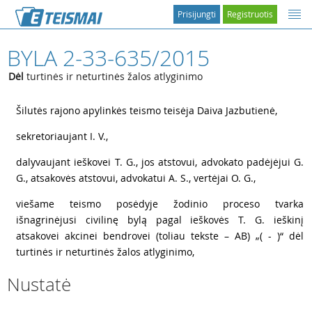
Prisijungti
Registruotis
BYLA 2-33-635/2015
Dėl
turtinės ir neturtinės žalos atlyginimo
1
Šilutės rajono apylinkės teismo teisėja Daiva Jazbutienė,
2
sekretoriaujant I. V.,
3
dalyvaujant ieškovei T. G., jos atstovui, advokato padėjėjui G.
G., atsakovės atstovui, advokatui A. S., vertėjai O. G.,
4
viešame teismo posėdyje žodinio proceso tvarka
išnagrinėjusi civilinę bylą pagal ieškovės T. G. ieškinį
atsakovei akcinei bendrovei (toliau tekste – AB) „( - )“ dėl
turtinės ir neturtinės žalos atlyginimo,
Nustatė