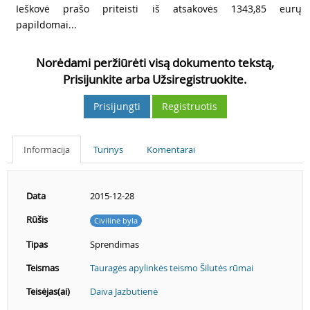
5
Ieškovė prašo priteisti iš atsakovės 1343,85 eurų
papildomai...
Norėdami peržiūrėti visą dokumento tekstą,
Prisijunkite arba Užsiregistruokite.
Prisijungti
Registruotis
Informacija
Turinys
Komentarai
Data
2015-12-28
Rūšis
Civilinė byla
Tipas
Sprendimas
Teismas
Tauragės apylinkės teismo Šilutės rūmai
Teisėjas(ai)
Daiva Jazbutienė