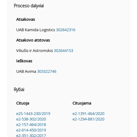
Proceso dalyviai
Atsakovas
UAB Kamida Logistics
302642316
Atsakovo atstovas
Viliušis ir Astromskis
302644153
Ieškovas
UAB Avima
303322746
Ryšiai
Cituoja
Cituojama
e2S-1443-230/2019
e2-1391-464/2020
e2-538-302/2020
e2-1294-881/2020
e2-157-464/2018
e2-614-450/2019
e2-351-302/2017