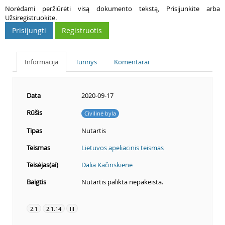
Norėdami peržiūrėti visą dokumento tekstą, Prisijunkite arba
Užsiregistruokite.
Prisijungti
Registruotis
Informacija
Turinys
Komentarai
Data
2020-09-17
Rūšis
Civilinė byla
Tipas
Nutartis
Teismas
Lietuvos apeliacinis teismas
Teisėjas(ai)
Dalia Kačinskienė
Baigtis
Nutartis palikta nepakeista.
2.1
2.1.14
III