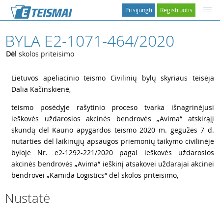
Prisijungti
Registruotis
BYLA E2-1071-464/2020
Dėl
skolos priteisimo
1
Lietuvos apeliacinio teismo Civilinių bylų skyriaus teisėja
Dalia Kačinskienė,
2
teismo posėdyje rašytinio proceso tvarka išnagrinėjusi
ieškovės uždarosios akcinės bendrovės „Avima“ atskirąjį
skundą dėl Kauno apygardos teismo 2020 m. gegužės 7 d.
nutarties dėl laikinųjų apsaugos priemonių taikymo civilinėje
byloje Nr. e2-1292-221/2020 pagal ieškovės uždarosios
akcinės bendrovės „Avima“ ieškinį atsakovei uždarajai akcinei
bendrovei „Kamida Logistics“ dėl skolos priteisimo,
Nustatė