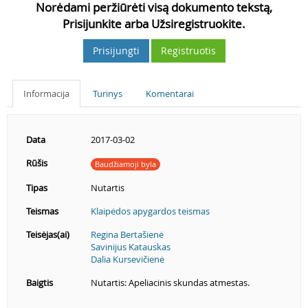
Norėdami peržiūrėti visą dokumento tekstą,
Prisijunkite arba Užsiregistruokite.
Prisijungti
Registruotis
Informacija
Turinys
Komentarai
Data
2017-03-02
Rūšis
Baudžiamoji byla
Tipas
Nutartis
Teismas
Klaipėdos apygardos teismas
Teisėjas(ai)
Regina Bertašienė
Savinijus Katauskas
Dalia Kursevičienė
Baigtis
Nutartis: Apeliacinis skundas atmestas.