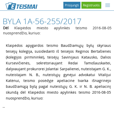
Prisijungti
Registruotis
BYLA 1A-56-255/2017
Dėl
Klaipėdos miesto apylinkės teismo 2016-08-05
nuosprendžio, kuriuo:
1
Klaipėdos apygardos teismo Baudžiamųjų bylų skyriaus
teisėjų kolegija, susidedanti iš teisėjos Reginos Bertašienės
(kolegijos pirmininkė), teisėjų Savinijaus Katausko, Dalios
Kursevičienės, sekretoriaujant Redai Tamošauskaitei,
dalyvaujant prokurorei Jolantai Sarpalienei, nuteistajam G. K.,
nuteistajam N. B., nuteistųjų gynėjui advokatui Vitalijui
Katėnui, teismo posėdyje apeliacine tvarka išnagrinėjo
baudžiamąją bylą pagal nuteistųjų G. K. ir N. B. apeliacinį
skundą dėl Klaipėdos miesto apylinkės teismo 2016-08-05
nuosprendžio, kuriuo:
...