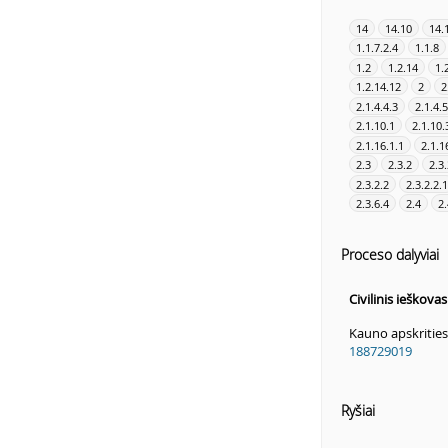
14
14.10
14.
1.1.7.2.4
1.1.8
1.2
1.2.14
1.
1.2.14.12
2
2
2.1.4.4.3
2.1.4.5
2.1.10.1
2.1.10.
2.1.16.1.1
2.1.1
2.3
2.3.2
2.3.
2.3.2.2
2.3.2.2.1
2.3.6.4
2.4
2.
Proceso dalyviai
Civilinis ieškova
Kauno apskrities
188729019
Ryšiai