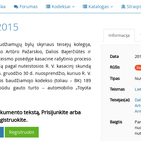
ška
Forumas
Kodeksai
Katalogas
Straip
2015
Informacija
udžiamųjų bylų skyriaus teisėjų kolegija,
ko Artūro Pažarskio, Dalios Bajerčiūtės ir
Data
201
eismo posėdyje kasacine rašytinio proceso
ą pagal nuteistosios R. V. kasacinį skundą
Rūšis
Ba
 gruodžio 30 d. nuosprendžio, kuriuo R. V.
Tipas
Nut
kos baudžiamojo kodekso (toliau – BK) 189
 būdu gauto turto – automobilio „Toyota
Teismas
Lie
Teisėjas(ai)
Dal
Art
Ar
kumento tekstą, Prisijunkite arba
gistruokite.
Baigtis
Pan
nuo
Registruotis
nut