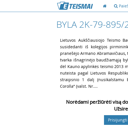
Paie
BYLA 2K-79-895/
1
Lietuvos Aukščiausiojo Teismo Ba
susidedanti iš kolegijos pirminin
pranešėjo Armano Abramavičiaus, t
tvarka išnagrinėjo baudžiamąją byl
dėl Kauno apylinkės teismo 2013 m.
nuteista pagal Lietuvos Respubli
straipsnio 1 dalį (nusikalstamu
Corolla“ (valst. Nr....
Norėdami peržiūrėti visą do
Užsire
Prisijungti