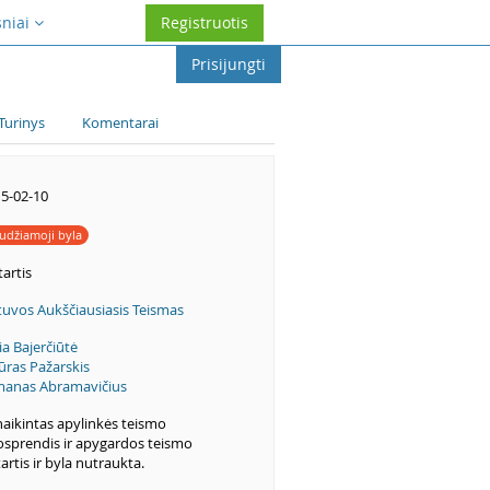
sniai
Registruotis
Prisijungti
Turinys
Komentarai
5-02-10
udžiamoji byla
artis
tuvos Aukščiausiasis Teismas
ia Bajerčiūtė
ūras Pažarskis
manas Abramavičius
aikintas apylinkės teismo
sprendis ir apygardos teismo
artis ir byla nutraukta.