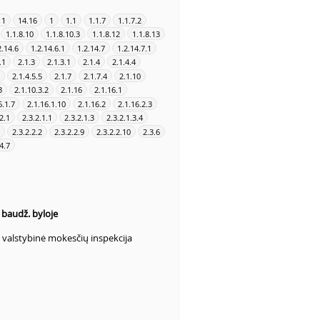
11
14.16
1
1.1
1.1.7
1.1.7.2
1.1.8.10
1.1.8.10.3
1.1.8.12
1.1.8.13
2.14.6
1.2.14.6.1
1.2.14.7
1.2.14.7.1
.1
2.1.3
2.1.3.1
2.1.4
2.1.4.4
2.1.4.5.5
2.1.7
2.1.7.4
2.1.10
3
2.1.10.3.2
2.1.16
2.1.16.1
6.1.7
2.1.16.1.10
2.1.16.2
2.1.16.2.3
2.1
2.3.2.1.1
2.3.2.1.3
2.3.2.1.3.4
2.3.2.2.2
2.3.2.2.9
2.3.2.2.10
2.3.6
4.7
s baudž. byloje
 valstybinė mokesčių inspekcija