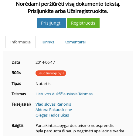
Norėdami peržiūrėti visą dokumento tekstą,
Prisijunkite arba Užsiregistruokite.
Prisijungti
Registruotis
Informacija
Turinys
Komentarai
Data
2014-06-17
Rūšis
Baudžiamoji byla
Tipas
Nutartis
Teismas
Lietuvos Aukščiausiasis Teismas
Teisėjas(ai)
Vladislovas Ranonis
Aldona Rakauskienė
Olegas Fedosiukas
Baigtis
Panaikintas apygardos teismo nuosprendis ir
byla perduota iš naujo nagrinėti apeliacine tvarka