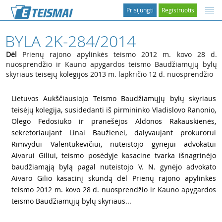
Prisijungti
Registruotis
BYLA 2K-284/2014
Dėl
Prienų rajono apylinkės teismo 2012 m. kovo 28 d.
nuosprendžio ir Kauno apygardos teismo Baudžiamųjų bylų
skyriaus teisėjų kolegijos 2013 m. lapkričio 12 d. nuosprendžio
1
Lietuvos Aukščiausiojo Teismo Baudžiamųjų bylų skyriaus
teisėjų kolegija, susidedanti iš pirmininko Vladislovo Ranonio,
Olego Fedosiuko ir pranešėjos Aldonos Rakauskienės,
sekretoriaujant Linai Baužienei, dalyvaujant prokurorui
Rimvydui Valentukevičiui, nuteistojo gynėjui advokatui
Aivarui Giliui, teismo posėdyje kasacine tvarka išnagrinėjo
baudžiamąją bylą pagal nuteistojo V. N. gynėjo advokato
Aivaro Gilio kasacinį skundą dėl Prienų rajono apylinkės
teismo 2012 m. kovo 28 d. nuosprendžio ir Kauno apygardos
teismo Baudžiamųjų bylų skyriaus...