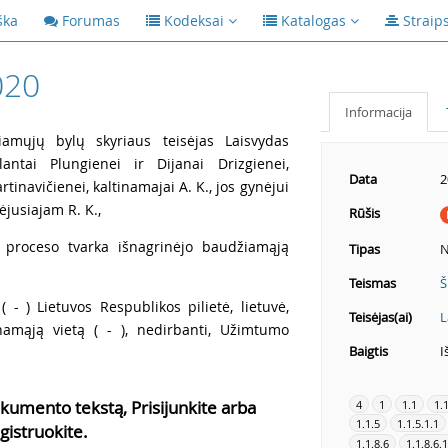
ška
Forumas
Kodeksai
Katalogas
Straip
020
Informacija
amųjų bylų skyriaus teisėjas Laisvydas
lantai Plungienei ir Dijanai Drizgienei,
Data
2
inavičienei, kaltinamajai A. K., jos gynėjui
ėjusiajam R. K.,
Rūšis
 proceso tvarka išnagrinėjo baudžiamąją
Tipas
N
Teismas
Š
 - ) Lietuvos Respublikos pilietė, lietuvė,
Teisėjas(ai)
L
enamąją vietą ( - ), nedirbanti, Užimtumo
Baigtis
I
kumento tekstą, Prisijunkite arba
4
1
1.1
1.
1.1.5
1.1.5.1.1
gistruokite.
1.1.8.6
1.1.8.6.1