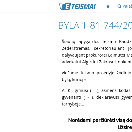
Paie
BYLA 1-81-744/2
1
Šiaulių apygardos teismo Baudži
Zederštremas, sekretoriaujant Jo
dalyvaujant prokurorei Laimutei Mart
advokatui Algirdui Zakrasui, nukent
2
viešame teismo posėdyje žodinio
bylą, kurioje
3
A. K., gimusi ( - ), asmens kodas (
gyvenanti ( - ), deklaravusi gyv
tarnyboje...
Norėdami peržiūrėti visą do
Užsire