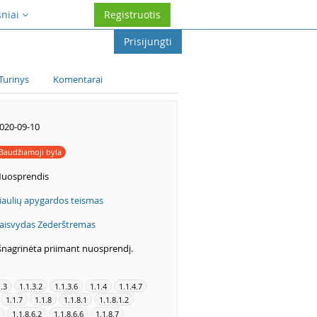
sniai
Registruotis
Prisijungti
Turinys
Komentarai
020-09-10
Baudžiamoji byla
uosprendis
iaulių apygardos teismas
aisvydas Zederštremas
šnagrinėta priimant nuosprendį.
1.3
1.1.3.2
1.1.3.6
1.1.4
1.1.4.7
1.1.7
1.1.8
1.1.8.1
1.1.8.1.2
1.1.8.6.2
1.1.8.6.6
1.1.8.7