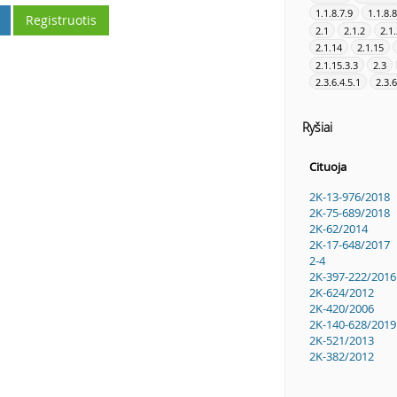
1.1.8.7.9
1.1.8.8
Registruotis
2.1
2.1.2
2.1
2.1.14
2.1.15
2.1.15.3.3
2.3
2.3.6.4.5.1
2.3.6
Ryšiai
Cituoja
2K-13-976/2018
2K-75-689/2018
2K-62/2014
2K-17-648/2017
2-4
2K-397-222/2016
2K-624/2012
2K-420/2006
2K-140-628/2019
2K-521/2013
2K-382/2012