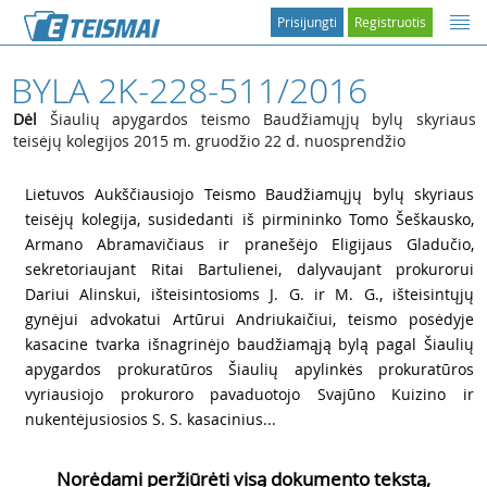
Prisijungti
Registruotis
BYLA 2K-228-511/2016
Dėl
Šiaulių apygardos teismo Baudžiamųjų bylų skyriaus
teisėjų kolegijos 2015 m. gruodžio 22 d. nuosprendžio
1
Lietuvos Aukščiausiojo Teismo Baudžiamųjų bylų skyriaus
teisėjų kolegija, susidedanti iš pirmininko Tomo Šeškausko,
Armano Abramavičiaus ir pranešėjo Eligijaus Gladučio,
sekretoriaujant Ritai Bartulienei, dalyvaujant prokurorui
Dariui Alinskui, išteisintosioms J. G. ir M. G., išteisintųjų
gynėjui advokatui Artūrui Andriukaičiui, teismo posėdyje
kasacine tvarka išnagrinėjo baudžiamąją bylą pagal Šiaulių
apygardos prokuratūros Šiaulių apylinkės prokuratūros
vyriausiojo prokuroro pavaduotojo Svajūno Kuizino ir
nukentėjusiosios S. S. kasacinius...
Norėdami peržiūrėti visą dokumento tekstą,