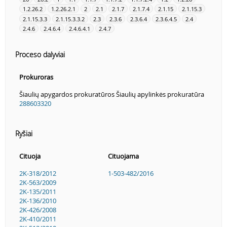
1.2.26.2
1.2.26.2.1
2
2.1
2.1.7
2.1.7.4
2.1.15
2.1.15.3
2.1.15.3.3
2.1.15.3.3.2
2.3
2.3.6
2.3.6.4
2.3.6.4.5
2.4
2.4.6
2.4.6.4
2.4.6.4.1
2.4.7
Proceso dalyviai
Prokuroras
Šiaulių apygardos prokuratūros Šiaulių apylinkės prokuratūra
288603320
Ryšiai
Cituoja
Cituojama
2K-318/2012
1-503-482/2016
2K-563/2009
2K-135/2011
2K-136/2010
2K-426/2008
2K-410/2011