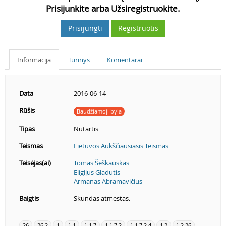
Prisijunkite arba Užsiregistruokite.
Prisijungti
Registruotis
Informacija
Turinys
Komentarai
Data
2016-06-14
Rūšis
Baudžiamoji byla
Tipas
Nutartis
Teismas
Lietuvos Aukščiausiasis Teismas
Teisėjas(ai)
Tomas Šeškauskas
Eligijus Gladutis
Armanas Abramavičius
Baigtis
Skundas atmestas.
26
26.2
1
1.1
1.1.7
1.1.7.2
1.1.7.2.4
1.2
1.2.26