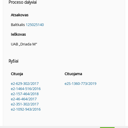
Proceso dalyviai
Atsakovas
Baltkalis
125025140
Ieškovas
UAB „Driada M“
Ryšiai
Cituoja
Cituojama
e2-629-302/2017
e2S-1360-773/2019
e2-1464-516/2016
e2-157-464/2018
e2-46-464/2017
e2-351-302/2017
e2-1092-943/2016