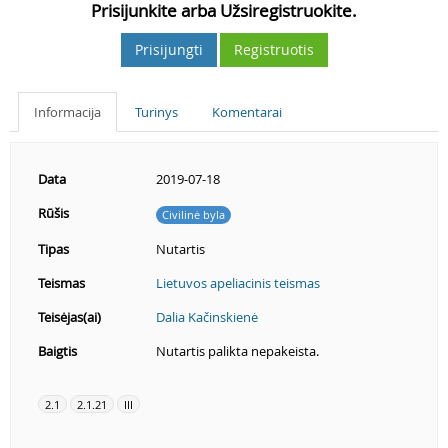
Prisijunkite arba Užsiregistruokite.
Prisijungti
Registruotis
Informacija
Turinys
Komentarai
Data
2019-07-18
Rūšis
Civilinė byla
Tipas
Nutartis
Teismas
Lietuvos apeliacinis teismas
Teisėjas(ai)
Dalia Kačinskienė
Baigtis
Nutartis palikta nepakeista.
2.1
2.1.21
III