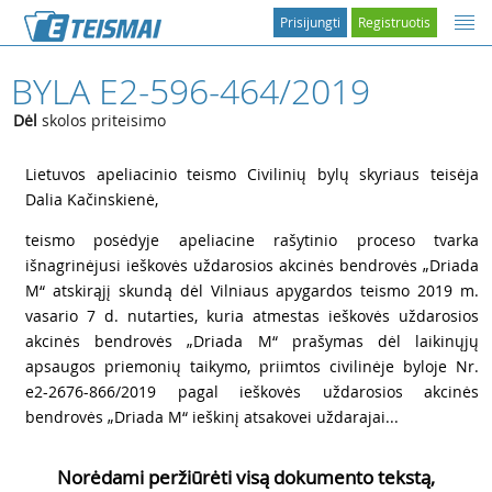
Prisijungti
Registruotis
BYLA E2-596-464/2019
Dėl
skolos priteisimo
1
Lietuvos apeliacinio teismo Civilinių bylų skyriaus teisėja
Dalia Kačinskienė,
2
teismo posėdyje apeliacine rašytinio proceso tvarka
išnagrinėjusi ieškovės uždarosios akcinės bendrovės „Driada
M“ atskirąjį skundą dėl Vilniaus apygardos teismo 2019 m.
vasario 7 d. nutarties, kuria atmestas ieškovės uždarosios
akcinės bendrovės „Driada M“ prašymas dėl laikinųjų
apsaugos priemonių taikymo, priimtos civilinėje byloje Nr.
e2-2676-866/2019 pagal ieškovės uždarosios akcinės
bendrovės „Driada M“ ieškinį atsakovei uždarajai...
Norėdami peržiūrėti visą dokumento tekstą,