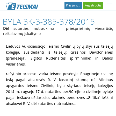
Prisijungti
Registruotis
BYLA 3K-3-385-378/2015
Dėl
sutarties nutraukimo ir priešpriešinių vienarūšių
reikalavimų įskaitymo
1
Lietuvos Aukščiausiojo Teismo Civilinių bylų skyriaus teisėjų
kolegija, susidedanti iš teisėjų: Gražinos Davidonienės
(pranešėja), Sigitos Rudėnaitės (pirmininkė) ir Dalios
Vasarienės,
2
rašytinio proceso tvarka teismo posėdyje išnagrinėjo civilinę
bylą pagal atsakovės R. V. kasacinį skundą dėl Vilniaus
apygardos teismo Civilinių bylų skyriaus teisėjų kolegijos
2014 m. rugsėjo 17 d. nutarties peržiūrėjimo civilinėje byloje
pagal ieškovo uždarosios akcinės bendrovės „Giftika“ ieškinį
atsakovei R. V. dėl sutarties nutraukimo...