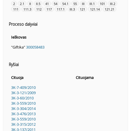
2
2.1
II
II.5
41
54
54.1
55
III
III.1
101
III.2
111
111.3
112
117
117.1
III.3
121
121.14
121.21
Proceso dalyviai
Ieškovas
"Giftika"
300058483
Ryšiai
Cituoja
Cituojama
3K-7-409/2010
3K-3-121/2009
3K-3-60/2010
3K-3-559/2010
3K-3-304/2014
3K-3-476/2013
3K-3-559/2010
3K-3-315/2012
3K-3-137/2011