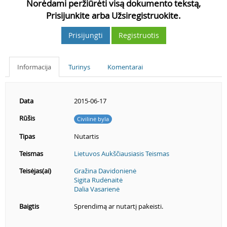
Norėdami peržiūrėti visą dokumento tekstą,
Prisijunkite arba Užsiregistruokite.
Prisijungti
Registruotis
Informacija
Turinys
Komentarai
Data
2015-06-17
Rūšis
Civilinė byla
Tipas
Nutartis
Teismas
Lietuvos Aukščiausiasis Teismas
Teisėjas(ai)
Gražina Davidonienė
Sigita Rudėnaitė
Dalia Vasarienė
Baigtis
Sprendimą ar nutartį pakeisti.