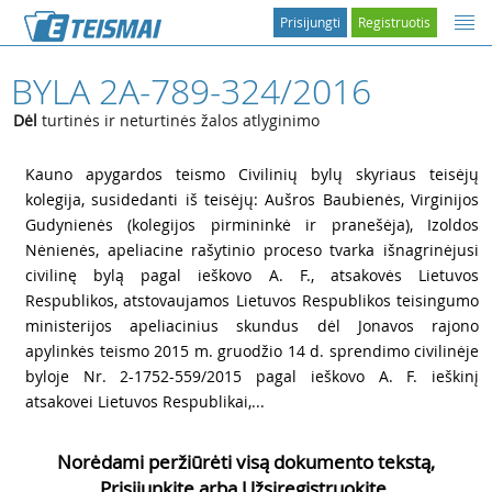
Prisijungti
Registruotis
BYLA 2A-789-324/2016
Dėl
turtinės ir neturtinės žalos atlyginimo
1
Kauno apygardos teismo Civilinių bylų skyriaus teisėjų
kolegija, susidedanti iš teisėjų: Aušros Baubienės, Virginijos
Gudynienės (kolegijos pirmininkė ir pranešėja), Izoldos
Nėnienės, apeliacine rašytinio proceso tvarka išnagrinėjusi
civilinę bylą pagal ieškovo A. F., atsakovės Lietuvos
Respublikos, atstovaujamos Lietuvos Respublikos teisingumo
ministerijos apeliacinius skundus dėl Jonavos rajono
apylinkės teismo 2015 m. gruodžio 14 d. sprendimo civilinėje
byloje Nr. 2-1752-559/2015 pagal ieškovo A. F. ieškinį
atsakovei Lietuvos Respublikai,...
Norėdami peržiūrėti visą dokumento tekstą,
Prisijunkite arba Užsiregistruokite.