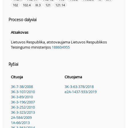
102
102.4
III.3
121
121.14
Proceso dalyviai
Atsakovas
Lietuvos Respublika, atstovaujama Lietuvos Respublikos
Teisingumo ministerijos
188604955
Ryšiai
Cituoja
Cituojama
3K-7-38/2008
3K-3-63-378/2018
3K-3-107/2010
e2A-1437-933/2019
3K-3-89/2010
3K-3-196/2007
3K-3-252/2010
3K-3-323/2013
2A-584/2009
1A-66/2013
3K-3-563/2014