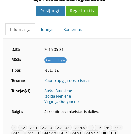
Prisijungti
Registruotis
Informacija
Turinys
Komentarai
Data
2016-05-31
Rūšis
Civilinė byla
Tipas
Nutartis
Teismas
Kauno apygardos teismas
Teisėjas(ai)
Aušra Baubienė
Izolda Nėnienė
Virginija Gudynienė
Baigtis
Sprendimas pakeistas iš dalies.
2
2.2
2.2.4
2.2.4.3
2.2.4.3.4
2.2.4.6
II
II.5
44
44.2
44.2.4
44.2.4.1
44.2.4.2
44.5
44.5.2
44.5.2.5
III
III.1