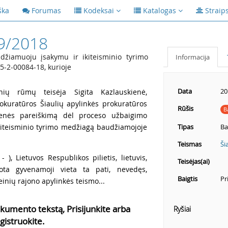
ška
Forumas
Kodeksai
Katalogas
Straip
9/2018
žiamuoju įsakymu ir ikiteisminio tyrimo
Informacija
5-2-00084-18, kurioje
Data
20
nių rūmų teisėja Sigita Kazlauskienė,
rokuratūros Šiaulių apylinkės prokuratūros
Rūšis
B
enės pareiškimą dėl proceso užbaigimo
kiteisminio tyrimo medžiagą baudžiamojoje
Tipas
Ba
Teismas
Ši
 ), Lietuvos Respublikos pilietis, lietuvis,
Teisėjas(ai)
ota gyvenamoji vieta ta pati, nevedęs,
Baigtis
Pr
einių rajono apylinkės teismo...
kumento tekstą, Prisijunkite arba
Ryšiai
gistruokite.