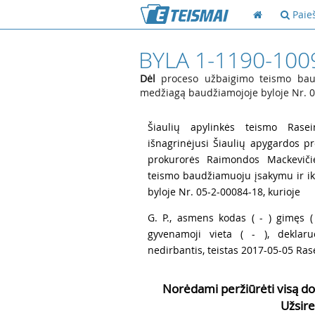
Paie
BYLA 1-1190-100
Dėl
proceso užbaigimo teismo baud
medžiagą baudžiamojoje byloje Nr. 0
1
Šiaulių apylinkės teismo Rasei
išnagrinėjusi Šiaulių apygardos p
prokurorės Raimondos Mackeviči
teismo baudžiamuoju įsakymu ir i
byloje Nr. 05-2-00084-18, kurioje
2
G. P., asmens kodas ( - ) gimęs ( -
gyvenamoji vieta ( - ), deklaru
nedirbantis, teistas 2017-05-05 Ras
Norėdami peržiūrėti visą do
Užsire