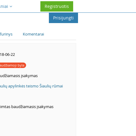
sniai
Registruotis
Prisijungti
Turinys
Komentarai
18-06-22
audžiamoji byla
udžiamasis įsakymas
aulių apylinkės teismo Šiaulių rūmai
iimtas baudžiamasis įsakymas