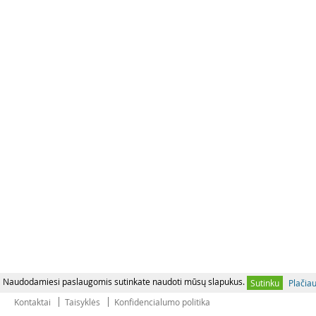
Naudodamiesi paslaugomis sutinkate naudoti mūsų slapukus.
Sutinku
Plačia
Kontaktai
Taisyklės
Konfidencialumo politika