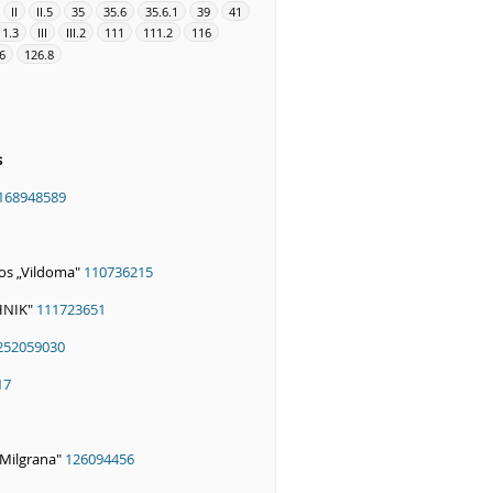
II
II.5
35
35.6
35.6.1
39
41
11.3
III
III.2
111
111.2
116
6
126.8
s
168948589
jos „Vildoma"
110736215
HNIK"
111723651
252059030
17
"Milgrana"
126094456