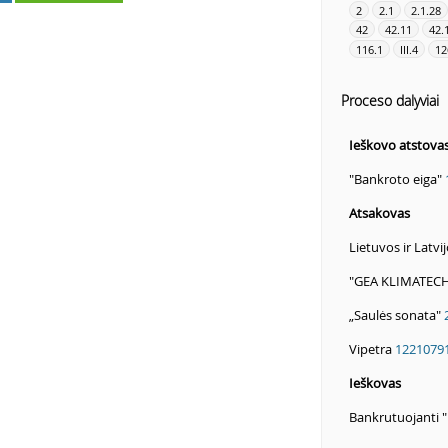
2
2.1
2.1.28
42
42.11
42.
116.1
III.4
12
Proceso dalyviai
Ieškovo atstova
"Bankroto eiga"
Atsakovas
Lietuvos ir Latvi
"GEA KLIMATEC
„Saulės sonata"
Vipetra
1221079
Ieškovas
Bankrutuojanti 