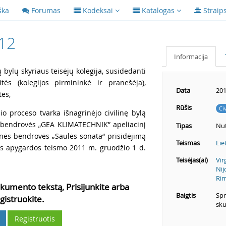
ška
Forumas
Kodeksai
Katalogas
Straip
12
Informacija
ų bylų skyriaus teisėjų kolegija, susidedanti
itės (kolegijos pirmininkė ir pranešėja),
Data
201
tės,
Rūšis
Ci
io proceso tvarka išnagrinėjo civilinę bylą
s bendrovės „GEA KLIMATECHNIK” apeliacinį
Tipas
Nut
inės bendrovės „Saulės sonata“ prisidėjimą
Teismas
Lie
aus apygardos teismo 2011 m. gruodžio 1 d.
Teisėjas(ai)
Vir
Nij
Ri
kumento tekstą, Prisijunkite arba
Baigtis
Spr
gistruokite.
sku
Registruotis