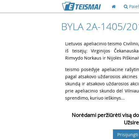
Paie
BYLA 2A-1405/20
1
Lietuvos apeliacinio teismo Civilini
iš teisėjų: Virginijos Čekanauska
Rimvydo Norkaus ir Nijolės Piškinai
2
teismo posėdyje apeliacine rašytin
pagal atsakovo uždarosios akcinė
skundą ir atsakovo uždarosios akc
prie apeliacinio skundo dėl Vilni
sprendimo, kuriuo ieškinys...
Norėdami peržiūrėti visą do
Užsire
Prisijungti