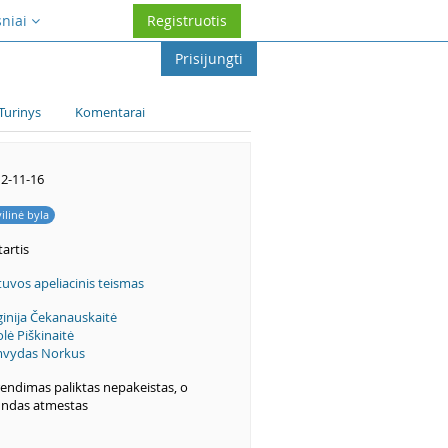
sniai
Registruotis
Prisijungti
Turinys
Komentarai
2-11-16
vilinė byla
artis
tuvos apeliacinis teismas
ginija Čekanauskaitė
olė Piškinaitė
mvydas Norkus
endimas paliktas nepakeistas, o
ndas atmestas