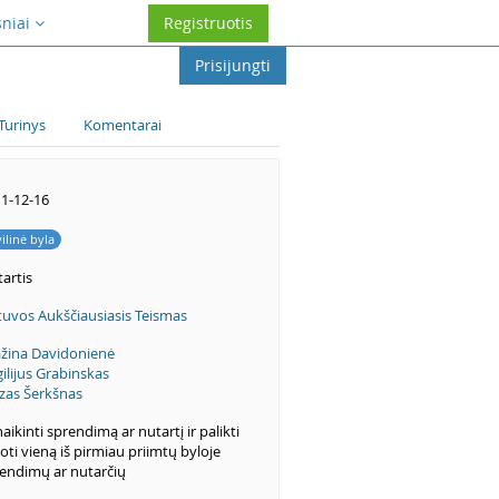
sniai
Registruotis
Prisijungti
Turinys
Komentarai
1-12-16
vilinė byla
artis
tuvos Aukščiausiasis Teismas
žina Davidonienė
gilijus Grabinskas
zas Šerkšnas
aikinti sprendimą ar nutartį ir palikti
ioti vieną iš pirmiau priimtų byloje
endimų ar nutarčių