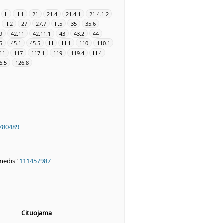
II
II.1
21
21.4
21.4.1
21.4.1.2
II.2
27
27.7
II.5
35
35.6
9
42.11
42.11.1
43
43.2
44
5
45.1
45.5
III
III.1
110
110.1
11
117
117.1
119
119.4
III.4
6.5
126.8
780489
medis"
111457987
Cituojama