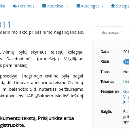
ška
Forumas
Kodeksai
Katalogas
Straip
011
derinimo akto pripažinimo negaliojančiais,
Informacija
Data
201
vilinių bylų skyriaus teisėjų kolegija,
s Davidonienės (pranešėja), Virgilijaus
Rūšis
Ci
s pirmininkas),
Tipas
Nut
posėdyje išnagrinėjo civilinę bylą pagal
Teismas
Lie
ą dėl Lietuvos apeliacinio teismo Civilinių
11 m. balandžio 5 d. nutarties peržiūrėjimo
Teisėjas(ai)
Gra
ankrutavusios UAB „Balmeto Medis“ ieškinį
Vir
Juo
Baigtis
Pan
gal
kumento tekstą, Prisijunkite arba
spr
gistruokite.