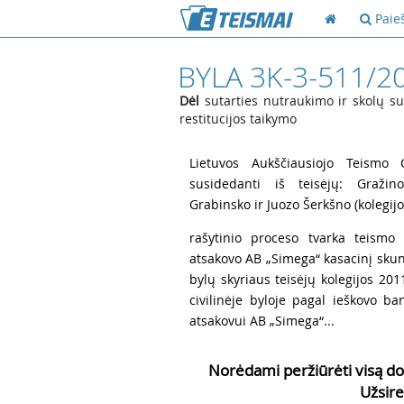
Paie
BYLA 3K-3-511/2
Dėl
sutarties nutraukimo ir skolų su
restitucijos taikymo
1
Lietuvos Aukščiausiojo Teismo Ci
susidedanti iš teisėjų: Gražino
Grabinsko ir Juozo Šerkšno (kolegijo
2
rašytinio proceso tvarka teismo 
atsakovo AB „Simega“ kasacinį skund
bylų skyriaus teisėjų kolegijos 20
civilinėje byloje pagal ieškovo b
atsakovui AB „Simega“...
Norėdami peržiūrėti visą do
Užsire