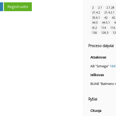
Registruotis
2
2.1
2.1.28
21.4.2
21.4.2.1
35.6.1
42
42.
44.5
44.5.1
4
III.2
114
114.
126
126.3
12
Proceso dalyviai
Atsakovas
AB "Simega"
164
Ieškovas
BUAB "Balmeto 
Ryšiai
Cituoja