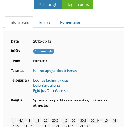
Prisijungti
Registruotis
Informacija
Turinys
Komentarai
Data
2013-09-12
Rūšis
Civilinė byla
Tipas
Nutartis
Teismas
Kauno apygardos teismas
Teisėjas(ai)
Leonas Jachimavičius
Dalė Burdulienė
Egidijus Tamašauskas
Baigtis
Sprendimas paliktas nepakeistas, o skundas
atmestas
4
4.1
II
II.1
25
25.3
II.3
30
30.2
30.10
II.5
44
44.5
44.5.2
III
III.3
121
121.14
121.18