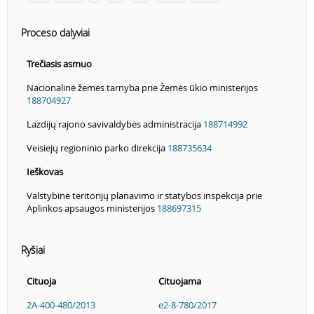
Proceso dalyviai
Trečiasis asmuo
Nacionalinė žemės tarnyba prie Žemės ūkio ministerijos
188704927
Lazdijų rajono savivaldybės administracija
188714992
Veisiejų regioninio parko direkcija
188735634
Ieškovas
Valstybinė teritorijų planavimo ir statybos inspekcija prie
Aplinkos apsaugos ministerijos
188697315
Ryšiai
Cituoja
Cituojama
2A-400-480/2013
e2-8-780/2017