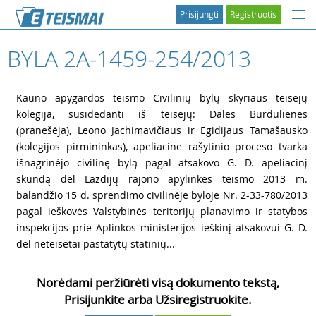
Prisijungti
Registruotis
BYLA 2A-1459-254/2013
1
Kauno apygardos teismo Civilinių bylų skyriaus teisėjų
kolegija, susidedanti iš teisėjų: Dalės Burdulienės
(pranešėja), Leono Jachimavičiaus ir Egidijaus Tamašausko
(kolegijos pirmininkas), apeliacine rašytinio proceso tvarka
išnagrinėjo civilinę bylą pagal atsakovo G. D. apeliacinį
skundą dėl Lazdijų rajono apylinkės teismo 2013 m.
balandžio 15 d. sprendimo civilinėje byloje Nr. 2-33-780/2013
pagal ieškovės Valstybinės teritorijų planavimo ir statybos
inspekcijos prie Aplinkos ministerijos ieškinį atsakovui G. D.
dėl neteisėtai pastatytų statinių...
Norėdami peržiūrėti visą dokumento tekstą,
Prisijunkite arba Užsiregistruokite.