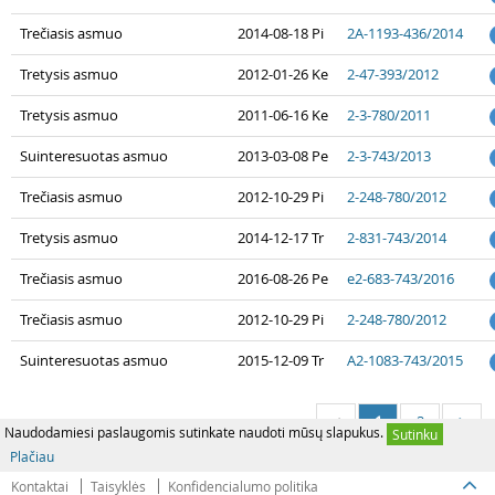
Trečiasis asmuo
2014-08-18 Pi
2A-1193-436/2014
Tretysis asmuo
2012-01-26 Ke
2-47-393/2012
Tretysis asmuo
2011-06-16 Ke
2-3-780/2011
Suinteresuotas asmuo
2013-03-08 Pe
2-3-743/2013
Trečiasis asmuo
2012-10-29 Pi
2-248-780/2012
Tretysis asmuo
2014-12-17 Tr
2-831-743/2014
Trečiasis asmuo
2016-08-26 Pe
e2-683-743/2016
Trečiasis asmuo
2012-10-29 Pi
2-248-780/2012
Suinteresuotas asmuo
2015-12-09 Tr
A2-1083-743/2015
1
2
<
>
Naudodamiesi paslaugomis sutinkate naudoti mūsų slapukus.
Sutinku
Plačiau
Kontaktai
Taisyklės
Konfidencialumo politika