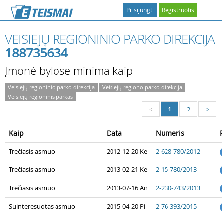
Prisijungti
Registruotis
VEISIEJŲ REGIONINIO PARKO DIREKCIJA
188735634
Įmonė bylose minima kaip
Veisiejų regioninio parko direkcija
Veisiejų regiono parko direkcija
Veisiejų regioninis parkas
1
2
<
>
Kaip
Data
Numeris
Trečiasis asmuo
2012-12-20 Ke
2-628-780/2012
Trečiasis asmuo
2013-02-21 Ke
2-15-780/2013
Trečiasis asmuo
2013-07-16 An
2-230-743/2013
Suinteresuotas asmuo
2015-04-20 Pi
2-76-393/2015