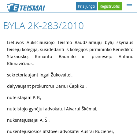
Prisijungti
Registruotis
BYLA 2K-283/2010
1
Lietuvos Aukščiausiojo Teismo Baudžiamųjų bylų skyriaus
teisėjų kolegija, susidedanti iš kolegijos pirmininko Benedikto
Stakausko, Rimanto Baumilo ir pranešėjo Antano
Klimavičiaus,
2
sekretoriaujant Ingai Žukovaitei,
3
dalyvaujant prokurorui Dariui Čaplikui,
4
nuteistajam P. P.,
5
nuteistojo gynėjui advokatui Aivarui Škėmai,
6
nukentėjusiajai A. Š.,
7
nukentėjusiosios atstovei advokatei Aušrai Ručienei,