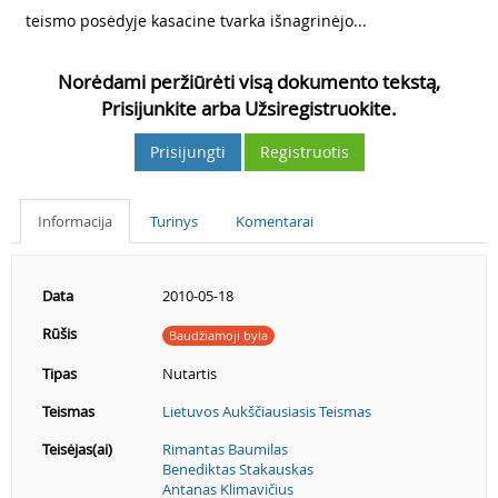
8
teismo posėdyje kasacine tvarka išnagrinėjo...
Norėdami peržiūrėti visą dokumento tekstą,
Prisijunkite arba Užsiregistruokite.
Prisijungti
Registruotis
Informacija
Turinys
Komentarai
Data
2010-05-18
Rūšis
Baudžiamoji byla
Tipas
Nutartis
Teismas
Lietuvos Aukščiausiasis Teismas
Teisėjas(ai)
Rimantas Baumilas
Benediktas Stakauskas
Antanas Klimavičius