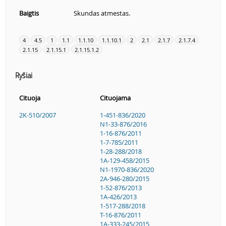
Baigtis
Skundas atmestas.
4
4.5
1
1.1
1.1.10
1.1.10.1
2
2.1
2.1.7
2.1.7.4
2.1.15
2.1.15.1
2.1.15.1.2
Ryšiai
Cituoja
Cituojama
2K-510/2007
1-451-836/2020
N1-33-876/2016
1-16-876/2011
1-7-785/2011
1-28-288/2018
1A-129-458/2015
N1-1970-836/2020
2A-946-280/2015
1-52-876/2013
1A-426/2013
1-517-288/2018
T-16-876/2011
1A-333-245/2015