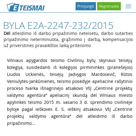
Prisijungti
Registruotis
BYLA E2A-2247-232/2015
Dėl
atleidimo iš darbo pripažinimo neteisėtu, darbo sutarties
pripažinimo neterminuota, grąžinimo į darbą, kompensacijos
už priverstinės pravaikštos laiką priteisimo
1
Vilniaus apygardos teismo Civilinių bylų skyriaus teisėjų
kolegija, susidedanti iš kolegijos pirmininkės (pranešėjos)
Liudos Uckienės, teisėjų Jadvygos Mardosevič, Rūtos
Veniulytės-Jankūnienės, teismo posėdyje apeliacine rašytinio
proceso tvarka išnagrinėjo atsakovo VšĮ „Centrinė projektų
valdymo agentūra“ apeliacinį skundą dėl Vilniaus miesto
apylinkės teismo 2015 m. vasario 3 d. sprendimo civilinėje
byloje pagal ieškovės E. S. ieškinį atsakovui VšĮ „Centrinė
projektų valdymo agentūra“ dėl atleidimo iš darbo
pripažinimo...