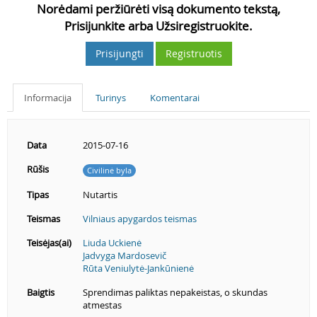
Norėdami peržiūrėti visą dokumento tekstą,
Prisijunkite arba Užsiregistruokite.
Prisijungti
Registruotis
Informacija
Turinys
Komentarai
Data
2015-07-16
Rūšis
Civilinė byla
Tipas
Nutartis
Teismas
Vilniaus apygardos teismas
Teisėjas(ai)
Liuda Uckienė
Jadvyga Mardosevič
Rūta Veniulytė-Jankūnienė
Baigtis
Sprendimas paliktas nepakeistas, o skundas
atmestas