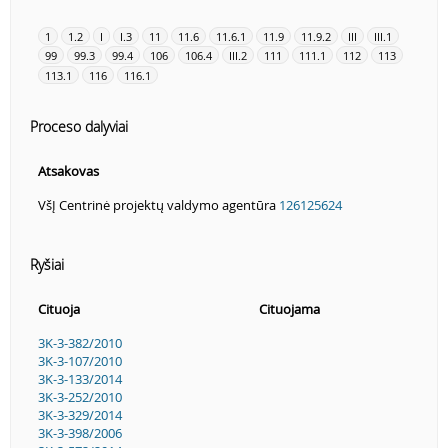
1
1.2
I
I.3
11
11.6
11.6.1
11.9
11.9.2
III
III.1
99
99.3
99.4
106
106.4
III.2
111
111.1
112
113
113.1
116
116.1
Proceso dalyviai
Atsakovas
VšĮ Centrinė projektų valdymo agentūra
126125624
Ryšiai
Cituoja
Cituojama
3K-3-382/2010
3K-3-107/2010
3K-3-133/2014
3K-3-252/2010
3K-3-329/2014
3K-3-398/2006