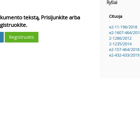
Ryšiai
Cituoja
kumento tekstą, Prisijunkite arba
gistruokite.
e2-11-196/2018
e2-1607-464/201
Registruotis
2-1286/2012
2-1235/2014
e2-157-464/2018
e2-432-433/2019