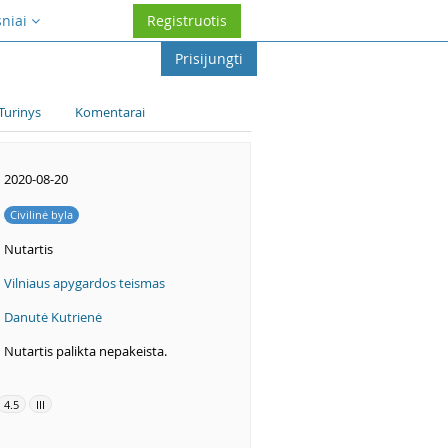
sniai
Registruotis
Prisijungti
Turinys
Komentarai
2020-08-20
Civilinė byla
Nutartis
Vilniaus apygardos teismas
Danutė Kutrienė
Nutartis palikta nepakeista.
4.5
III