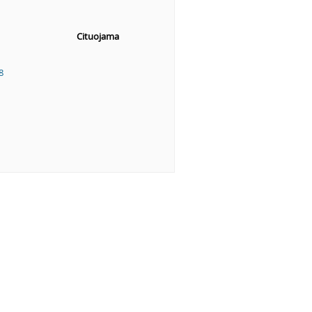
Cituojama
8