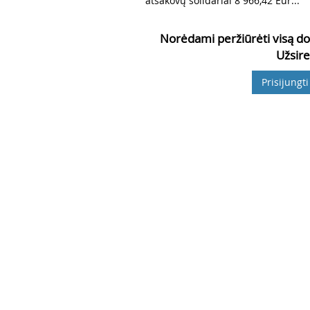
atsakovų solidariai 8 966,42 Eur...
Norėdami peržiūrėti visą do
Užsire
Prisijungti