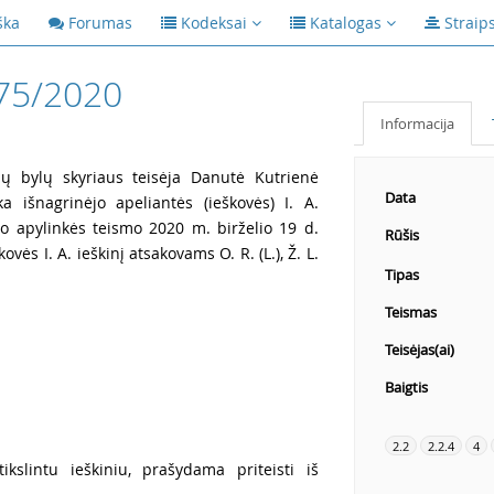
ška
Forumas
Kodeksai
Katalogas
Straip
75/2020
Informacija
nių bylų skyriaus teisėja Danutė Kutrienė
Data
ka išnagrinėjo apeliantės (ieškovės) I. A.
to apylinkės teismo 2020 m. birželio 19 d.
Rūšis
kovės I. A. ieškinį atsakovams O. R. (L.), Ž. L.
Tipas
Teismas
Teisėjas(ai)
Baigtis
2.2
2.2.4
4
ikslintu ieškiniu, prašydama priteisti iš