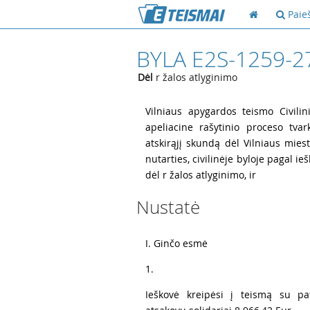
Paie
BYLA E2S-1259-2
Dėl
r žalos atlyginimo
1
Vilniaus apygardos teismo Civili
apeliacine rašytinio proceso tvar
atskirąjį skundą dėl Vilniaus mies
nutarties, civilinėje byloje pagal ieš
dėl r žalos atlyginimo, ir
Nustatė
2
I. Ginčo esmė
3
1.
4
Ieškovė kreipėsi į teismą su pat