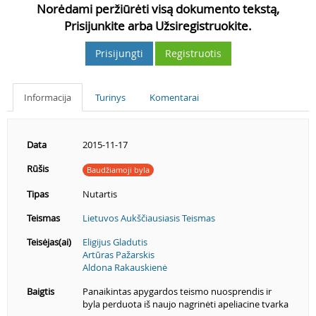
Norėdami peržiūrėti visą dokumento tekstą,
Prisijunkite arba Užsiregistruokite.
Prisijungti
Registruotis
Informacija
Turinys
Komentarai
Data
2015-11-17
Rūšis
Baudžiamoji byla
Tipas
Nutartis
Teismas
Lietuvos Aukščiausiasis Teismas
Teisėjas(ai)
Eligijus Gladutis
Artūras Pažarskis
Aldona Rakauskienė
Baigtis
Panaikintas apygardos teismo nuosprendis ir
byla perduota iš naujo nagrinėti apeliacine tvarka