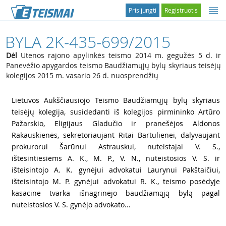
Prisijungti
Registruotis
BYLA 2K-435-699/2015
Dėl
Utenos rajono apylinkės teismo 2014 m. gegužės 5 d. ir
Panevėžio apygardos teismo Baudžiamųjų bylų skyriaus teisėjų
kolegijos 2015 m. vasario 26 d. nuosprendžių
1
Lietuvos Aukščiausiojo Teismo Baudžiamųjų bylų skyriaus
teisėjų kolegija, susidedanti iš kolegijos pirmininko Artūro
Pažarskio, Eligijaus Gladučio ir pranešėjos Aldonos
Rakauskienės, sekretoriaujant Ritai Bartulienei, dalyvaujant
prokurorui Šarūnui Astrauskui, nuteistajai V. S.,
ištesintiesiems A. K., M. P., V. N., nuteistosios V. S. ir
išteisintojo A. K. gynėjui advokatui Laurynui Pakštaičiui,
išteisintojo M. P. gynėjui advokatui R. K., teismo posėdyje
kasacine tvarka išnagrinėjo baudžiamąją bylą pagal
nuteistosios V. S. gynėjo advokato...