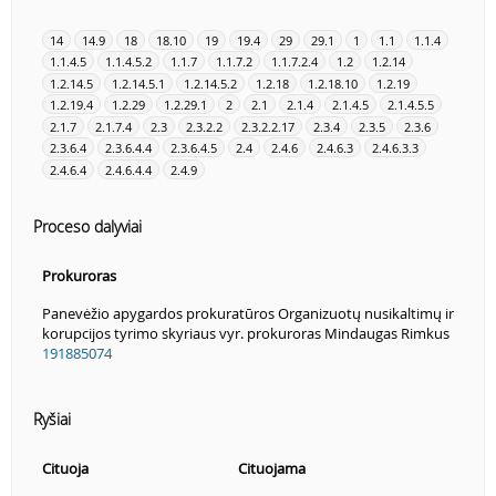
14
14.9
18
18.10
19
19.4
29
29.1
1
1.1
1.1.4
1.1.4.5
1.1.4.5.2
1.1.7
1.1.7.2
1.1.7.2.4
1.2
1.2.14
1.2.14.5
1.2.14.5.1
1.2.14.5.2
1.2.18
1.2.18.10
1.2.19
1.2.19.4
1.2.29
1.2.29.1
2
2.1
2.1.4
2.1.4.5
2.1.4.5.5
2.1.7
2.1.7.4
2.3
2.3.2.2
2.3.2.2.17
2.3.4
2.3.5
2.3.6
2.3.6.4
2.3.6.4.4
2.3.6.4.5
2.4
2.4.6
2.4.6.3
2.4.6.3.3
2.4.6.4
2.4.6.4.4
2.4.9
Proceso dalyviai
Prokuroras
Panevėžio apygardos prokuratūros Organizuotų nusikaltimų ir
korupcijos tyrimo skyriaus vyr. prokuroras Mindaugas Rimkus
191885074
Ryšiai
Cituoja
Cituojama