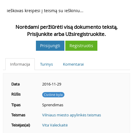
5
ieškovas kreipėsi į teismą su ieškiniu...
Norėdami peržiūrėti visą dokumento tekstą,
Prisijunkite arba Užsiregistruokite.
Prisijungti
Registruotis
Informacija
Turinys
Komentarai
Data
2016-11-29
Rūšis
Civilinė byla
Tipas
Sprendimas
Teismas
Vilniaus miesto apylinkės teismas
Teisėjas(ai)
Vita Valeckaitė