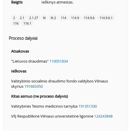
Baigtis
Ieškinys atmestas.
2
2.1
2.1.27
III
III.2
114
114.9
114.9.6
114.9.6.1
116
116.1
Proceso dalyviai
Atsakovas
"Lietuvos draudimas"
110051834
Ieškovas
Valstybinio socialinio draudimo fondo valdybos Vilniaus
skyrius
191683350
Kitas asmuo (ne proceso dalyvis)
Valstybinės Teismo medicinos tarnyba
191351330
VšĮ Respublikinė Vilniaus universitetinė ligoninė
124243848