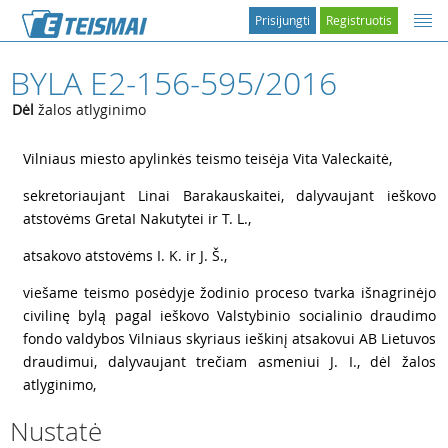
Prisijungti
Registruotis
BYLA E2-156-595/2016
Dėl
žalos atlyginimo
1
Vilniaus miesto apylinkės teismo teisėja Vita Valeckaitė,
2
sekretoriaujant Linai Barakauskaitei, dalyvaujant ieškovo
atstovėms GretaI Nakutytei ir T. L.,
3
atsakovo atstovėms I. K. ir J. Š.,
4
viešame teismo posėdyje žodinio proceso tvarka išnagrinėjo
civilinę bylą pagal ieškovo Valstybinio socialinio draudimo
fondo valdybos Vilniaus skyriaus ieškinį atsakovui AB Lietuvos
draudimui, dalyvaujant trečiam asmeniui J. I., dėl žalos
atlyginimo,
Nustatė