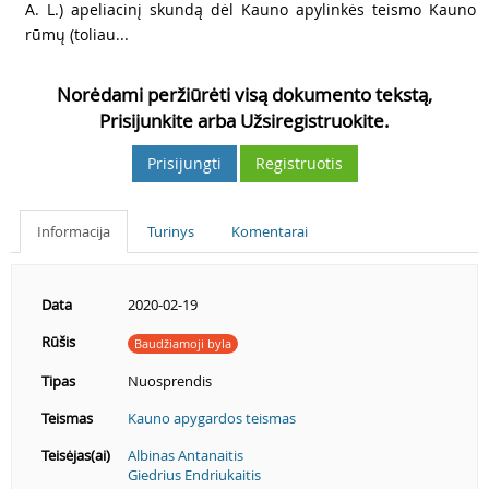
A. L.) apeliacinį skundą dėl Kauno apylinkės teismo Kauno
rūmų (toliau...
Norėdami peržiūrėti visą dokumento tekstą,
Prisijunkite arba Užsiregistruokite.
Prisijungti
Registruotis
Informacija
Turinys
Komentarai
Data
2020-02-19
Rūšis
Baudžiamoji byla
Tipas
Nuosprendis
Teismas
Kauno apygardos teismas
Teisėjas(ai)
Albinas Antanaitis
Giedrius Endriukaitis