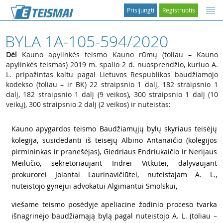
Prisijungti
Registruotis
BYLA 1A-105-594/2020
Dėl
Kauno apylinkės teismo Kauno rūmų (toliau – Kauno
apylinkės teismas) 2019 m. spalio 2 d. nuosprendžio, kuriuo A.
L. pripažintas kaltu pagal Lietuvos Respublikos baudžiamojo
kodekso (toliau – ir BK) 22 straipsnio 1 dalį, 182 straipsnio 1
dalį, 182 straipsnio 1 dalį (9 veikos), 300 straipsnio 1 dalį (10
veikų), 300 straipsnio 2 dalį (2 veikos) ir nuteistas:
1
Kauno apygardos teismo Baudžiamųjų bylų skyriaus teisėjų
kolegija, susidedanti iš teisėjų Albino Antanaičio (kolegijos
pirmininkas ir pranešėjas), Giedriaus Endriukaičio ir Nerijaus
Meilučio, sekretoriaujant Indrei Vitkutei, dalyvaujant
prokurorei Jolantai Laurinavičiūtei, nuteistajam A. L.,
nuteistojo gynėjui advokatui Algimantui Smolskui,
2
viešame teismo posėdyje apeliacine žodinio proceso tvarka
išnagrinėjo baudžiamąją bylą pagal nuteistojo A. L. (toliau –