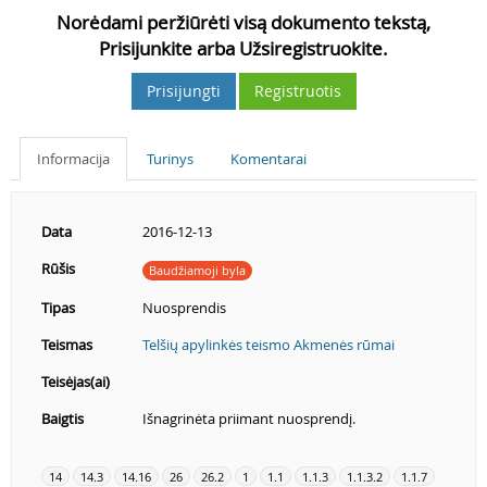
Norėdami peržiūrėti visą dokumento tekstą,
Prisijunkite arba Užsiregistruokite.
Prisijungti
Registruotis
Informacija
Turinys
Komentarai
Data
2016-12-13
Rūšis
Baudžiamoji byla
Tipas
Nuosprendis
Teismas
Telšių apylinkės teismo Akmenės rūmai
Teisėjas(ai)
Baigtis
Išnagrinėta priimant nuosprendį.
14
14.3
14.16
26
26.2
1
1.1
1.1.3
1.1.3.2
1.1.7