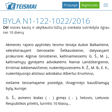
Prisijungti
Registruotis
BYLA N1-122-1022/2016
Dėl
nosies kaulų ir akytkaulio lūžių jo sveikata sutrikdyta ilgiau
nei 10 dienų
1
Akmenės rajono apylinkės teismo teisėja Auksė Balkaitienė,
sekretoriaujant Genovaitei Šetkauskienei, dalyvaujant
prokurorei Alginai Giniotienei, kaltinamiesiems G. Š., M. J.,
kaltinamųjų gynėjams advokatėms Nainai Landzbergienei,
Kristinai Addomavičienei, nukentėjusiesiems R. Ž., M. B., Ė. K.,
nukentėjusiojo atstovui advokatui Albertui Kruminui,
2
viešame teisiamajame posėdyje, išnagrinėjo baudžiamąją
bylą, kurioje:
3
G. Š., asmens kodas ( - ) gimęs ( - ), lietuvis, Lietuvos
Respublikos pilietis, turintis 10 klasių...