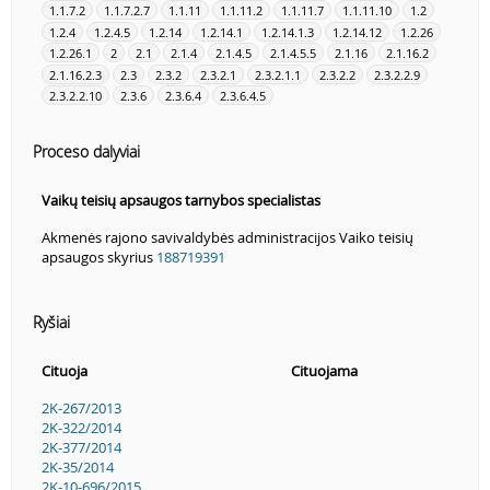
1.1.7.2
1.1.7.2.7
1.1.11
1.1.11.2
1.1.11.7
1.1.11.10
1.2
1.2.4
1.2.4.5
1.2.14
1.2.14.1
1.2.14.1.3
1.2.14.12
1.2.26
1.2.26.1
2
2.1
2.1.4
2.1.4.5
2.1.4.5.5
2.1.16
2.1.16.2
2.1.16.2.3
2.3
2.3.2
2.3.2.1
2.3.2.1.1
2.3.2.2
2.3.2.2.9
2.3.2.2.10
2.3.6
2.3.6.4
2.3.6.4.5
Proceso dalyviai
Vaikų teisių apsaugos tarnybos specialistas
Akmenės rajono savivaldybės administracijos Vaiko teisių
apsaugos skyrius
188719391
Ryšiai
Cituoja
Cituojama
2K-267/2013
2K-322/2014
2K-377/2014
2K-35/2014
2K-10-696/2015