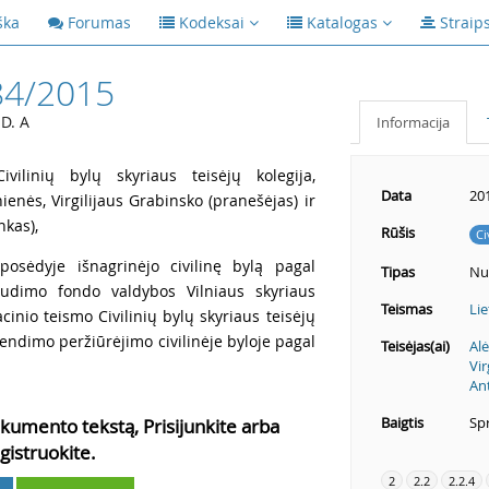
ška
Forumas
Kodeksai
Katalogas
Straip
84/2015
 D. A
Informacija
vilinių bylų skyriaus teisėjų kolegija,
Data
20
ienės, Virgilijaus Grabinsko (pranešėjas) ir
nkas),
Rūšis
Ci
posėdyje išnagrinėjo civilinę bylą pagal
Tipas
Nu
raudimo fondo valdybos Vilniaus skyriaus
Teismas
Lie
cinio teismo Civilinių bylų skyriaus teisėjų
endimo peržiūrėjimo civilinėje byloje pagal
Teisėjas(ai)
Al
Vir
An
Baigtis
Spr
kumento tekstą, Prisijunkite arba
gistruokite.
2
2.2
2.2.4