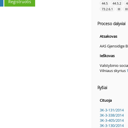
Registruotis
44.5
44.5.2
4
73.2.6.1
III
II
Proceso dalyviai
Atsakovas
AAS Gjensidige Ba
Ieškovas
Valstybinio soci
Vilniaus skyrius
Ryšiai
Cituoja
3K-3-131/2014
3K-3-338/2014
3K-3-405/2014
3K-3-130/2014