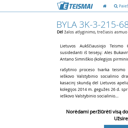
Paie
BYLA 3K-3-215-6
Dėl
žalos atlyginimo, trečiasis asmuo
1
Lietuvos Aukščiausiojo Teismo Ci
susidedanti iš teisėjų: Alės Bukavin
Antano Simniškio (kolegijos pirmini
2
rašytinio proceso tvarka teismo 
ieškovo Valstybinio socialinio d
kasacinį skundą dėl Lietuvos apelia
kolegijos 2014 m. gegužės 26 d. spr
ieškovo Valstybinio socialinio...
Norėdami peržiūrėti visą do
Užsire