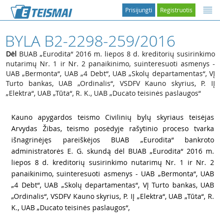
Prisijungti
Registruotis
BYLA B2-2298-259/2016
Dėl
BUAB „Eurodita“ 2016 m. liepos 8 d. kreditorių susirinkimo
nutarimų Nr. 1 ir Nr. 2 panaikinimo, suinteresuoti asmenys -
UAB „Bermonta“, UAB „4 Debt“, UAB „Skolų departamentas“, VĮ
Turto bankas, UAB „Ordinalis“, VSDFV Kauno skyrius, P. IĮ
„Elektra“, UAB „Tūta“, R. K., UAB „Ducato teisinės paslaugos“
1
Kauno apygardos teismo Civilinių bylų skyriaus teisėjas
Arvydas Žibas, teismo posėdyje rašytinio proceso tvarka
išnagrinėjęs pareiškėjos BUAB „Eurodita“ bankroto
administratorės E. G. skundą dėl BUAB „Eurodita“ 2016 m.
liepos 8 d. kreditorių susirinkimo nutarimų Nr. 1 ir Nr. 2
panaikinimo, suinteresuoti asmenys - UAB „Bermonta“, UAB
„4 Debt“, UAB „Skolų departamentas“, VĮ Turto bankas, UAB
„Ordinalis“, VSDFV Kauno skyrius, P. IĮ „Elektra“, UAB „Tūta“, R.
K., UAB „Ducato teisinės paslaugos“,