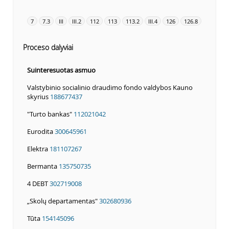
7
7.3
III
III.2
112
113
113.2
III.4
126
126.8
Proceso dalyviai
Suinteresuotas asmuo
Valstybinio socialinio draudimo fondo valdybos Kauno
skyrius
188677437
"Turto bankas"
112021042
Eurodita
300645961
Elektra
181107267
Bermanta
135750735
4 DEBT
302719008
„Skolų departamentas"
302680936
Tūta
154145096