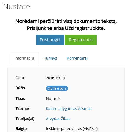
Nustatė
Norėdami peržiūrėti visą dokumento tekstą,
Prisijunkite arba Užsiregistruokite.
Prisijungti
Registruotis
Informacija
Turinys
Komentarai
Data
2016-10-10
Rūšis
Civilinė byla
Tipas
Nutartis
Teismas
Kauno apygardos teismas
Teisėjas(ai)
Arvydas Žibas
Baigtis
Ieškinys patenkintas (visiškai).