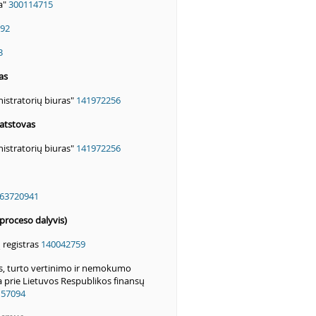
a"
300114715
92
3
as
istratorių biuras"
141972256
atstovas
istratorių biuras"
141972256
63720941
proceso dalyvis)
 registras
140042759
s, turto vertinimo ir nemokumo
prie Lietuvos Respublikos finansų
157094