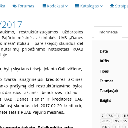
ška
Forumas
Kodeksai
Katalogas
Straip
/2017
aukimo, restruktūrizuojamos uždarosios
Informacija
) Pajūrio mėsinės akcininkės UAB „Danės
ės mėsa“ (toliau – pareiškėjos) skundus dėl
o nutarimų pripažinimo neteisėtais RUAB
Data
loje
Rūšis
 bylų skyriaus teisėja Jolanta Gailevičienė,
Tipas
o tvarka išnagrinėjusi kreditorės akcinės
Teismas
banko prašymą dėl restruktūrizavimo bylos
Teisėjas(ai)
 uždarosios akcinės bendrovės (toliau –
s UAB „Danės slėnis“ ir kreditorės UAB
Baigtis
iškėjos) skundus dėl 2017-02-20 kreditorių
eteisėtais RUAB Pajūrio mėsinės...
7
7.6
II
II.
93.2.9
95
95.
106.6
110
11
kumento tekstą, Prisijunkite arba