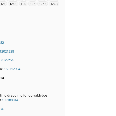
124
124.1
III.4
127
127.2
127.3
282
12021238
12025254
sa"
163712994
Sia
alinio draudimo fondo valdybos
us
193180814
34