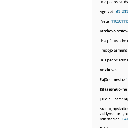
"Klaipėdos Skub
Agrovet
1631853
"Veta"
11030111
Atsakovo atstov
"Klaipėdos admin
Trečiojo asmens 
"Klaipėdos admin
Atsakovas
Pajūrio mėsinė
1
Kitas asmuo (ne 
Juridinių asmenų
Audito, apskaito
valdymo tarnyba 
ministerijos
304