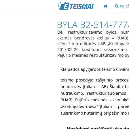
Paie
BYLA B2-514-777
Dėl
restruktūrizavimo bylos nutr
akcinės bendrovės (toliau – RUAB
slėnis“ ir kreditorės UAB „Kretingal
2017-02-20 kreditorių susirinkim
Pajūrio mėsinės restruktūrizavimo by
1
Klaipėdos apygardos teismo Civilinių
2
teismo posėdyje rašytinio proces
bendrovės (toliau – AB) Šiaulių 
nutraukimo, restruktūrizuojamos
RUAB) Pajūrio mėsinės akcininkė
„Kretingalės mėsa“ (toliau – pare
susirinkimo nutarimų pripažinimo n
Norėdami peržiūrėti visą do