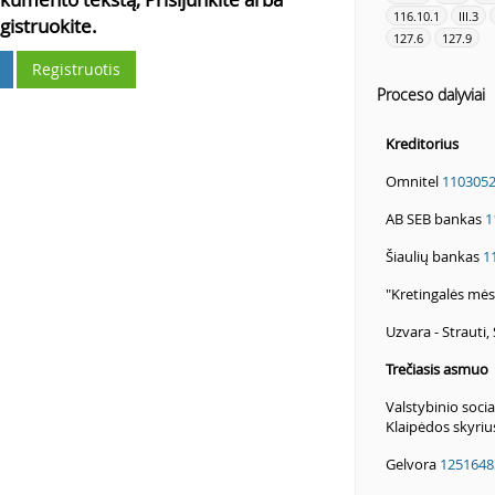
116.10.1
III.3
gistruokite.
127.6
127.9
Registruotis
Proceso dalyviai
Kreditorius
Omnitel
110305
AB SEB bankas
1
Šiaulių bankas
1
"Kretingalės mė
Uzvara - Strauti, 
Trečiasis asmuo
Valstybinio soci
Klaipėdos skyri
Gelvora
1251648