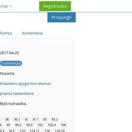
sniai
Registruotis
Prisijungti
Turinys
Komentarai
2017-04-25
Civilinė byla
Nutartis
Klaipėdos apygardos teismas
Jolanta Gailevičienė
Byla nutraukta.
5
36
36.1
III
III.1
93
93.2
6
99
99.5
99.9
102
102.4
106
0.4
III.2
114
114.11
116
116.10