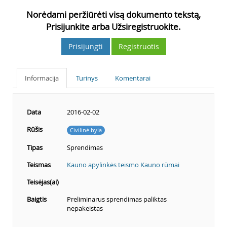
Norėdami peržiūrėti visą dokumento tekstą,
Prisijunkite arba Užsiregistruokite.
Prisijungti
Registruotis
Informacija
Turinys
Komentarai
Data
2016-02-02
Rūšis
Civilinė byla
Tipas
Sprendimas
Teismas
Kauno apylinkės teismo Kauno rūmai
Teisėjas(ai)
Baigtis
Preliminarus sprendimas paliktas
nepakeistas