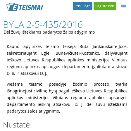
Prisijungti
Registruotis
BYLA 2-5-435/2016
Dėl
žuvų ištekliams padarytos žalos atlyginimo
1
Kauno apylinkės teismo teisėja Rūta Jankauskaitė-Jocė,
sekretoriaujant Eglei Bunevičiūtei-Kostenko, dalyvaujant
ieškovo Lietuvos Respublikos aplinkos ministerijos Vilniaus
regiono aplinkos apsaugos departamento įgaliotam atstovui
D. B. ir atsakovui D. J.,
2
viešame teismo posėdyje žodinio proceso tvarka
išnagrinėjusi civilinę bylą pagal ieškovo Lietuvos Respublikos
aplinkos ministerijos Vilniaus regiono aplinkos apsaugos
departamento ieškinį atsakovui D. J. dėl žuvų ištekliams
padarytos žalos atlyginimo,
Nustatė