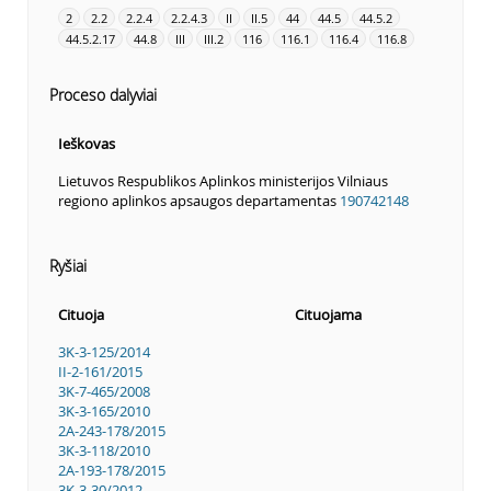
2
2.2
2.2.4
2.2.4.3
II
II.5
44
44.5
44.5.2
44.5.2.17
44.8
III
III.2
116
116.1
116.4
116.8
Proceso dalyviai
Ieškovas
Lietuvos Respublikos Aplinkos ministerijos Vilniaus
regiono aplinkos apsaugos departamentas
190742148
Ryšiai
Cituoja
Cituojama
3K-3-125/2014
II-2-161/2015
3K-7-465/2008
3K-3-165/2010
2A-243-178/2015
3K-3-118/2010
2A-193-178/2015
3K-3-30/2012