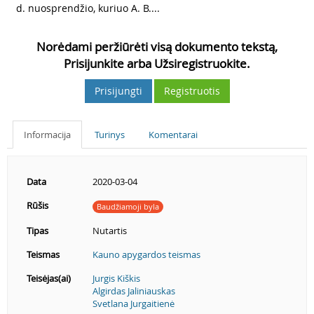
d. nuosprendžio, kuriuo A. B....
Norėdami peržiūrėti visą dokumento tekstą,
Prisijunkite arba Užsiregistruokite.
Prisijungti
Registruotis
Informacija
Turinys
Komentarai
Data
2020-03-04
Rūšis
Baudžiamoji byla
Tipas
Nutartis
Teismas
Kauno apygardos teismas
Teisėjas(ai)
Jurgis Kiškis
Algirdas Jaliniauskas
Svetlana Jurgaitienė