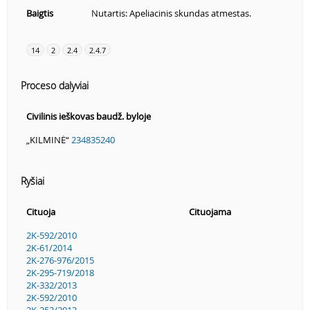
Baigtis
Nutartis: Apeliacinis skundas atmestas.
14
2
2.4
2.4.7
Proceso dalyviai
Civilinis ieškovas baudž. byloje
„KILMINĖ“
234835240
Ryšiai
Cituoja
Cituojama
2K-592/2010
2K-61/2014
2K-276-976/2015
2K-295-719/2018
2K-332/2013
2K-592/2010
2K-253/2013