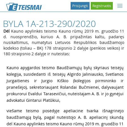
Prisijungti
Registruotis
BYLA 1A-213-290/2020
Dėl
Kauno apylinkės teismo Kauno rūmų 2019 m. gruodžio 11
d. nuosprendžio, kuriuo A. B. pripažintas kaltu, padaręs
nusikaltimus, numatytus Lietuvos Respublikos baudžiamojo
kodekso (toliau – BK) 178 straipsnio 2 dalyje (penkios veikos) ir
180 straipsnio 2 dalyje ir nuteistas:
1
Kauno apygardos teismo Baudžiamųjų bylų skyriaus teisėjų
kolegija, susidedanti iš teisėjų Algirdo Jaliniausko, Svetlanos
Jurgaitienės ir Jurgio Kiškio (kolegijos pirmininko ir
pranešėjo), sekretoriaujant Rolandai Bučmienei, dalyvaujant
prokurorui Evaldui Tarasevičiui, nuteistajam A. B. ir jo gynėjui
advokatui Gintarui Platūkiui,
2
viešame teismo posėdyje apeliacine tvarka išnagrinėjo
baudžiamąją bylą, pagal nuteistojo A. B. apeliacinį skundą
dėl Kauno apylinkės teismo Kauno rūmų 2019 m. gruodžio 11