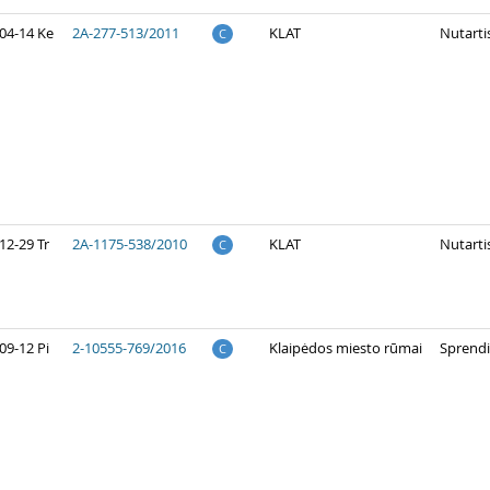
04-14 Ke
2A-277-513/2011
KLAT
Nutarti
C
12-29 Tr
2A-1175-538/2010
KLAT
Nutarti
C
09-12 Pi
2-10555-769/2016
Klaipėdos miesto rūmai
Sprend
C