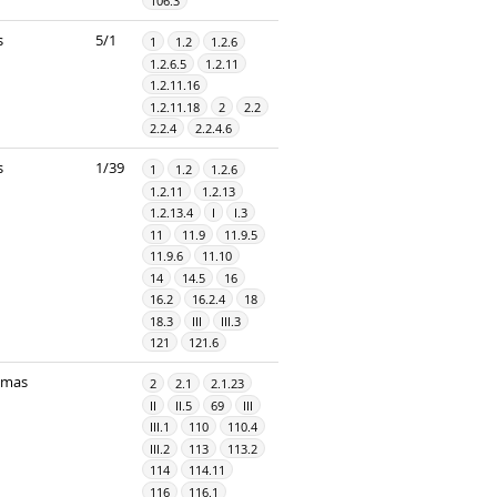
106.3
s
5/1
1
1.2
1.2.6
1.2.6.5
1.2.11
1.2.11.16
1.2.11.18
2
2.2
2.2.4
2.2.4.6
s
1/39
1
1.2
1.2.6
1.2.11
1.2.13
1.2.13.4
I
I.3
11
11.9
11.9.5
11.9.6
11.10
14
14.5
16
16.2
16.2.4
18
18.3
III
III.3
121
121.6
imas
2
2.1
2.1.23
II
II.5
69
III
III.1
110
110.4
III.2
113
113.2
114
114.11
116
116.1