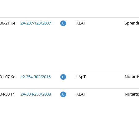
06-21 Ke
2A-237-123/2007
KLAT
Sprend
C
01-07 Ke
e2-354-302/2016
LApT
Nutarti
C
04-30 Tr
2A-304-253/2008
KLAT
Nutarti
C