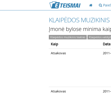
Paie
KLAIPĖDOS MUZIKINIS
Įmonė bylose minima kai
Klaipėdos muzikinis teatras
Klaipėdos valstyb
Kaip
Data
Atsakovas
2011-
Atsakovas
2011-