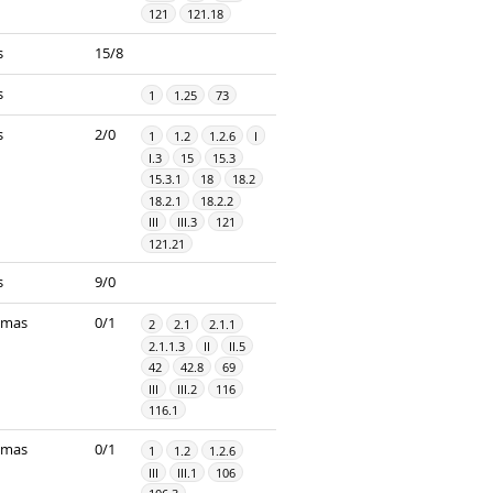
121
121.18
s
15/8
s
1
1.25
73
s
2/0
1
1.2
1.2.6
I
I.3
15
15.3
15.3.1
18
18.2
18.2.1
18.2.2
III
III.3
121
121.21
s
9/0
imas
0/1
2
2.1
2.1.1
2.1.1.3
II
II.5
42
42.8
69
III
III.2
116
116.1
imas
0/1
1
1.2
1.2.6
III
III.1
106