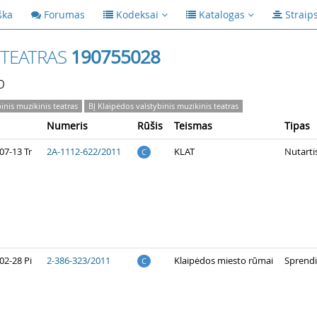
ška
Forumas
Kodeksai
Katalogas
Straip
 TEATRAS
190755028
p
inis muzikinis teatras
BĮ Klaipėdos valstybinis muzikinis teatras
Numeris
Rūšis
Teismas
Tipas
07-13 Tr
2A-1112-622/2011
KLAT
Nutarti
C
02-28 Pi
2-386-323/2011
Klaipėdos miesto rūmai
Sprend
C