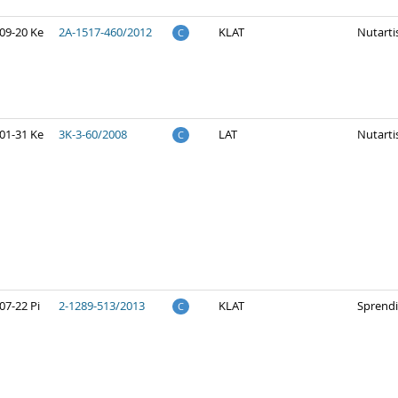
09-20 Ke
2A-1517-460/2012
KLAT
Nutarti
C
01-31 Ke
3K-3-60/2008
LAT
Nutarti
C
07-22 Pi
2-1289-513/2013
KLAT
Sprend
C