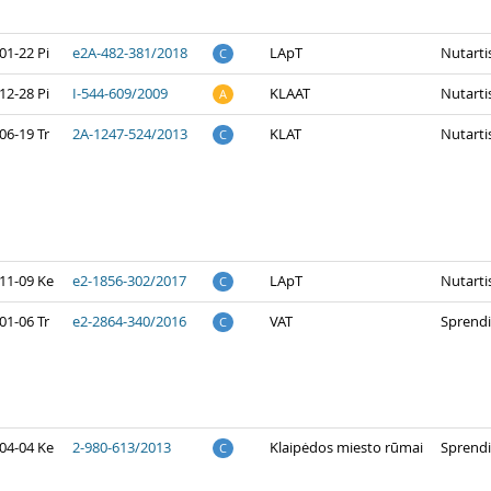
01-22 Pi
e2A-482-381/2018
LApT
Nutarti
C
12-28 Pi
I-544-609/2009
KLAAT
Nutarti
A
06-19 Tr
2A-1247-524/2013
KLAT
Nutarti
C
11-09 Ke
e2-1856-302/2017
LApT
Nutarti
C
01-06 Tr
e2-2864-340/2016
VAT
Sprend
C
04-04 Ke
2-980-613/2013
Klaipėdos miesto rūmai
Sprend
C