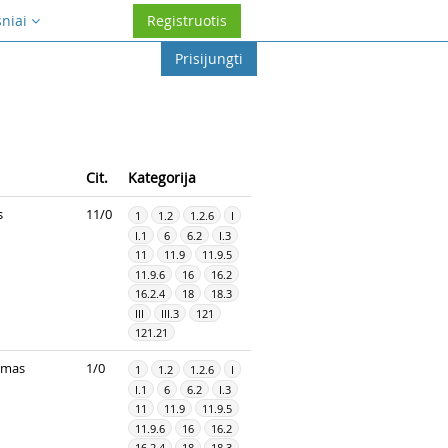
sniai
Registruotis
Prisijungti
Cit.
Kategorija
s
11/0
1
1.2
1.2.6
I
I.1
6
6.2
I.3
11
11.9
11.9.5
11.9.6
16
16.2
16.2.4
18
18.3
III
III.3
121
121.21
imas
1/0
1
1.2
1.2.6
I
I.1
6
6.2
I.3
11
11.9
11.9.5
11.9.6
16
16.2
16.2.4
18
18.3