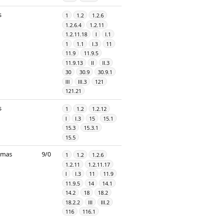
s
1
1.2
1.2.6
1.2.6.4
1.2.11
1.2.11.18
I
I.1
1
1.1
I.3
11
11.9
11.9.5
11.9.13
II
II.3
30
30.9
30.9.1
III
III.3
121
121.21
s
1
1.2
1.2.12
I
I.3
15
15.1
15.3
15.3.1
15.5
imas
9/0
1
1.2
1.2.6
1.2.11
1.2.11.17
I
I.3
11
11.9
11.9.5
14
14.1
14.2
18
18.2
18.2.2
III
III.2
116
116.1