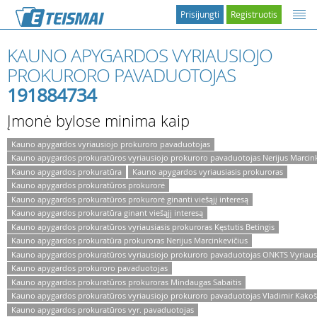
Prisijungti
Registruotis
KAUNO APYGARDOS VYRIAUSIOJO
PROKURORO PAVADUOTOJAS
191884734
Įmonė bylose minima kaip
Kauno apygardos vyriausiojo prokuroro pavaduotojas
Kauno apygardos prokuratūros vyriausiojo prokuroro pavaduotojas Nerijus Marcink
Kauno apygardos prokuratūra
Kauno apygardos vyriausiasis prokuroras
Kauno apygardos prokuratūros prokurorė
Kauno apygardos prokuratūros prokurorė ginanti viešąjį interesą
Kauno apygardos prokuratūra ginant viešąjį interesą
Kauno apygardos prokuratūros vyriausiasis prokuroras Kęstutis Betingis
Kauno apygardos prokuratūra prokuroras Nerijus Marcinkevičius
Kauno apygardos prokuratūros vyriausiojo prokuroro pavaduotojas ONKTS Vyriausi
Kauno apygardos prokuroro pavaduotojas
Kauno apygardos prokuratūros prokuroras Mindaugas Sabaitis
Kauno apygardos prokuratūros vyriausiojo prokuroro pavaduotojas Vladimir Kakoš
Kauno apygardos prokuratūros vyr. pavaduotojas