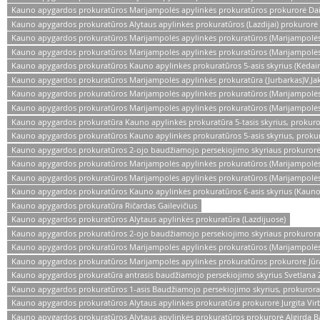
Kauno apygardos prokuratūros Marijampolės apylinkės prokuratūros prokurorė Dai
Kauno apygardos prokuratūros Alytaus apylinkės prokuratūros (Lazdijai) prokurorė 
Kauno apygardos prokuratūros Marijampolės apylinkės prokuratūros (Marijampolės)
Kauno apygardos prokuratūros Marijampolės apylinkės prokuratūros (Marijampolės)
Kauno apygardos prokuratūros Kauno apylinkės prokuratūros 5-asis skyrius (Kėdain
Kauno apygardos prokuratūros Marijampolės apylinkės prokuratūra (Jurbarkas)V.Ja
Kauno apygardos prokuratūros Marijampolės apylinkės prokuratūros (Marijampolės
Kauno apygardos prokuratūros Marijampolės apylinkės prokuratūros (Marijampolė
Kauno apygardos prokuratūra Kauno apylinkės prokuratūra 5-tasis skyrius, prokuro
Kauno apygardos prokuratūros Kauno apylinkės prokuratūros 5-asis skyrius, prokur
Kauno apygardos prokuratūros 2-ojo baudžiamojo persekiojimo skyriaus prokurorė
Kauno apygardos prokuratūros Marijampolės apylinkės prokuratūros (Marijampolės) 
Kauno apygardos prokuratūros Marijampolės apylinkės prokuratūros (Marijampolės
Kauno apygardos prokuratūros Kauno apylinkės prokuratūros 6-asis skyrius (Kauno
Kauno apygardos prokuratūra Ričardas Gailevičius
Kauno apygardos prokuratūros Alytaus apylinkės prokuratūra (Lazdijuose)
Kauno apygardos prokuratūros 2-ojo baudžiamojo persekiojimo skyriaus prokuroras
Kauno apygardos prokuratūros Marijampolės apylinkės prokuratūros (Marijampolės)
Kauno apygardos prokuratūros Marijampolės apylinkės prokuratūros prokurorė Jūrat
Kauno apygardos prokuratūra antrasis baudžiamojo persekiojimo skyrius Svetlana 
Kauno apygardos prokuratūros 1-asis Baudžiamojo persekiojimo skyrius, prokuror
Kauno apygardos prokuratūros Alytaus apylinkės prokuratūra prokurorė Jurgita Virb
Kauno apygardos prokuratūros Alytaus apylinkės prokuratūros prokurorė Algirda 