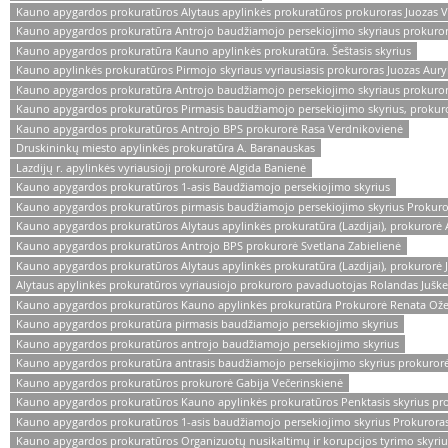
Kauno apygardos prokuratūros Alytaus apylinkės prokuratūros prokuroras Juozas V
Kauno apygardos prokuratūra Antrojo baudžiamojo persekiojimo skyriaus prokurora
Kauno apygardos prokuratūra Kauno apylinkės prokuratūra. Šeštasis skyrius
Kauno apylinkės prokuratūros Pirmojo skyriaus vyriausiasis prokuroras Juozas Aury
Kauno apygardos prokuratūra Antrojo baudžiamojo persekiojimo skyriaus prokuror
Kauno apygardos prokuratūros Pirmasis baudžiamojo persekiojimo skyrius, prokur
Kauno apygardos prokuratūros Antrojo BPS prokurorė Rasa Verdnikovienė
Druskininkų miesto apylinkės prokuratūra A. Baranauskas
Lazdijų r. apylinkės vyriausioji prokurorė Algida Banienė
Kauno apygardos prokuratūros 1-asis Baudžiamojo persekiojimo skyrius
Kauno apygardos prokuratūros pirmasis baudžiamojo persekiojimo skyrius Prokuro
Kauno apygardos prokuratūros Alytaus apylinkės prokuratūra (Lazdijai), prokurorė 
Kauno apygardos prokuratūros Antrojo BPS prokurorė Svetlana Zabielienė
Kauno apygardos prokuratūros Alytaus apylinkės prokuratūra (Lazdijai), prokurorė Ju
Alytaus apylinkės prokuratūros vyriausiojo prokuroro pavaduotojas Rolandas Juške
Kauno apygardos prokuratūros Kauno apylinkės prokuratūra Prokurorė Renata Ože
Kauno apygardos prokuratūra pirmasis baudžiamojo persekiojimo skyrius
Kauno apygardos prokuratūros antrojo baudžiamojo persekiojimo skyrius
Kauno apygardos prokuratūra antrasis baudžiamojo persekiojimo skyrius prokurorė
Kauno apygardos prokuratūros prokurorė Gabija Večerinskienė
Kauno apygardos prokuratūros Kauno apylinkės prokuratūros Penktasis skyrius pro
Kauno apygardos prokuratūros 1-asis baudžiamojo persekiojimo skyrius Prokuroras
Kauno apygardos prokuratūros Organizuotų nusikaltimų ir korupcijos tyrimo skyri