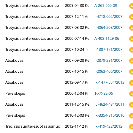
Tretysis suinteresuotas asmuo
2009-04-30 Ke
A-261-565-09
A
Tretysis suinteresuotas asmuo
2007-12-11 An
I-4718-602/2007
A
Tretysis suinteresuotas asmuo
2007-03-02 Pe
I-4064-208/2007
A
Tretysis suinteresuotas asmuo
2006-07-14 Pe
A-403-1129-06
A
Tretysis suinteresuotas asmuo
2007-10-24 Tr
I-1387-171/2007
A
Atsakovas
2007-09-28 Pe
I-2879-281/2007
A
Atsakovas
2007-10-15 Pi
I-2063-406/2007
A
Atsakovas
2012-09-17 Pi
Ik-1477-554/2012
A
Pareiškėjas
2006-12-04 Pi
T-XX-82-06
A
Atsakovas
2011-12-15 Ke
Iv-4624-484/2011
A
Pareiškėjas
2010-12-03 Pe
Ik-3354-815/2010
A
Trečiasis suinteresuotas asmuo
2012-11-12 Pi
Ik-419-428/2012
A