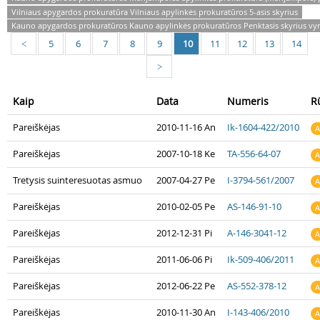
Vilniaus apygardos prokuratūra Vilniaus apylinkės prokuratūros 5-asis skyrius
Kauno apygardos prokuratūros Kauno apylinkės prokuratūros Penktasis skyrius vyr
5
6
7
8
9
10
11
12
13
14
<
>
Kaip
Data
Numeris
R
Pareiškėjas
2010-11-16 An
Ik-1604-422/2010
A
Pareiškėjas
2007-10-18 Ke
TA-556-64-07
A
Tretysis suinteresuotas asmuo
2007-04-27 Pe
I-3794-561/2007
A
Pareiškėjas
2010-02-05 Pe
AS-146-91-10
A
Pareiškėjas
2012-12-31 Pi
A-146-3041-12
A
Pareiškėjas
2011-06-06 Pi
Ik-509-406/2011
A
Pareiškėjas
2012-06-22 Pe
AS-552-378-12
A
Pareiškėjas
2010-11-30 An
I-143-406/2010
A