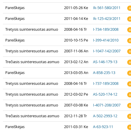
Pareiškėjas
2011-05-26 Ke
Ik-561-580/2011
A
Pareiškėjas
2011-04-14 Ke
Ik-125-423/2011
A
Tretysis suinteresuotas asmuo
2008-04-16 Tr
I-734-189/2008
A
Pareiškėjas
2010-10-15 Pe
I-399-414/2010
A
Tretysis suinteresuotas asmuo
2007-11-06 An
I-1047-142/2007
A
Trečiasis suinteresuotas asmuo
2013-02-12 An
AS-146-179-13
A
Pareiškėjas
2013-03-05 An
A-858-235-13
A
Tretysis suinteresuotas asmuo
2008-04-16 Tr
I-737-189/2008
A
Tretysis suinteresuotas asmuo
2012-03-02 Pe
AS-520-174-12
A
Tretysis suinteresuotas asmuo
2007-03-08 Ke
I-4071-208/2007
A
Trečiasis suinteresuotas asmuo
2012-11-28 Tr
A-502-2993-12
A
Pareiškėjas
2011-03-31 Ke
A-63-923-11
A