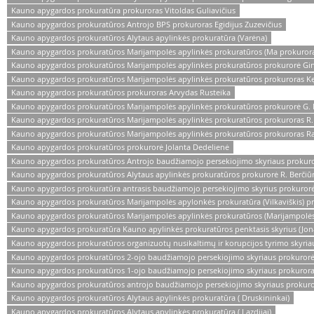
Kauno apygardos prokuratūra prokuroras Vitoldas Guliavičius
Kauno apygardos prokuratūros Antrojo BPS prokuroras Egidijus Zuzevičius
Kauno apygardos prokuratūros Alytaus apylinkės prokuratūra (Varėna)
Kauno apygardos prokuratūros Marijampolės apylinkės prokuratūros (Ma prokurora
Kauno apygardos prokuratūros Marijampolės apylinkės prokuratūros prokurorė Gint
Kauno apygardos prokuratūros Marijampolės apylinkės prokuratūros prokuroras Kęst
Kauno apygardos prokuratūros prokuroras Arvydas Rusteika
Kauno apygardos prokuratūros Marijampolės apylinkės prokuratūros prokurorė G. M
Kauno apygardos prokuratūros Marijampolės apylinkės prokuratūros prokuroras R. M
Kauno apygardos prokuratūros Marijampolės apylinkės prokuratūros prokuroras Ram
Kauno apygardos prokuratūros prokurorė Jolanta Dedelienė
Kauno apygardos prokuratūros Antrojo baudžiamojo persekiojimo skyriaus prokuro
Kauno apygardos prokuratūros Alytaus apylinkės prokuratūros prokurorė R. Berčiū
Kauno apygardos prokuratūra antrasis baudžiamojo persekiojimo skyrius prokurorė
Kauno apygardos prokuratūros Marijampolės apylonkės prokuratūra (Vilkaviškis) p
Kauno apygardos prokuratūros Marijampolės apylinkės prokuratūros (Marijampolės
Kauno apygardos prokuratūra Kauno apylinkės prokuratūros penktasis skyrius (Jon
Kauno apygardos prokuratūros organizuotų nusikaltimų ir korupcijos tyrimo skyr
Kauno apygardos prokuratūros 2-ojo baudžiamojo persekiojimo skyriaus prokuror
Kauno apygardos prokuratūros 1-ojo baudžiamojo persekiojimo skyriaus prokurora
Kauno apygardos prokuratūros antrojo baudžiamojo persekiojimo skyriaus prokuro
Kauno apygardos prokuratūros Alytaus apylinkės prokuratūra ( Druskininkai)
Kauno apygardos prokuratūros Alytaus apylinkės prokuratūra ( Lazdijai)