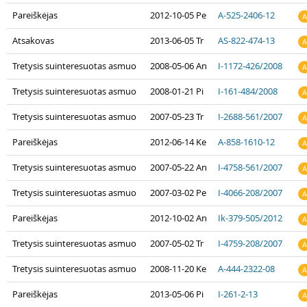
Pareiškėjas
2012-10-05 Pe
A-525-2406-12
A
Atsakovas
2013-06-05 Tr
AS-822-474-13
A
Tretysis suinteresuotas asmuo
2008-05-06 An
I-1172-426/2008
A
Tretysis suinteresuotas asmuo
2008-01-21 Pi
I-161-484/2008
A
Tretysis suinteresuotas asmuo
2007-05-23 Tr
I-2688-561/2007
A
Pareiškėjas
2012-06-14 Ke
A-858-1610-12
A
Tretysis suinteresuotas asmuo
2007-05-22 An
I-4758-561/2007
A
Tretysis suinteresuotas asmuo
2007-03-02 Pe
I-4066-208/2007
A
Pareiškėjas
2012-10-02 An
Ik-379-505/2012
A
Tretysis suinteresuotas asmuo
2007-05-02 Tr
I-4759-208/2007
A
Tretysis suinteresuotas asmuo
2008-11-20 Ke
A-444-2322-08
A
Pareiškėjas
2013-05-06 Pi
I-261-2-13
A