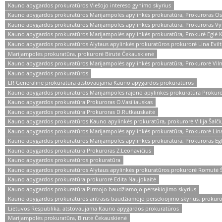
Kauno apygardos prokuratūros Viešojo intereso gynimo skyrius
Kauno apygardos prokuratūros Marijampolės apylinkės prokuratūra, Prokuroras Os
Kauno apygardos prokuratūros Marijampolės apylinkės prokuratūra, Prokuroras Vy
Kauno apygardos prokuratūros Marijampolės apylinkės prokuratūra, Prokurė Eglė K
Kauno apygardos prokuratūros Alytaus apylinkės prokuratūros prokurorė Lina Evilt
Marijampolės prokuratūra, prokurorė Birutė Čekauskienė
Kauno apygardos prokuratūros Marijampolės apylinkės prokuratūra, Prokurorė Vil
Kauno apygardos prokuratūros
LR Generalinė prokuratūra atstovaujama Kauno apygardos prokuratūros
Kauno apygardos prokuratūros Marijampolės rajono apylinkės prokuratūra Prokuro
Kauno apygardos prokuratūra Prokuroras O.Vasiliauskas
Kauno apygardos prokuratūra Prokuroras D.Rutkauskaitė
Kauno apygardos prokuratūros Kauno apylinkės prokuratūra, prokurorė Vilija Šalči
Kauno apygardos prokuratūros Marijampolės apylinkės prokuratūra, Prokurorė Lina
Kauno apygardos prokuratūros Marijampolės apylinkės prokuratūra, Prokuroras Egl
Kauno apygardos prokuratūra Prokuroras Z.Leonavičius
Kauno apygardos prokuratūros prokuratūra
Kauno apygardos prokuratūros Alytaus apylinkės prokuratūros prokurorė Romutė Š
Kauno apygardos prokuratūra prokurorė Edita Naujokaitė
Kauno apygardos prokuratūra Pirmojo baudžiamojo persekiojimo skyrius
Kauno apygardos prokuratūros antrasis baudžiamojo persekiojimo skyrius, prokuro
Lietuvos Respublika, atstovaujama Kauno apygardos prokuratūros
Marijampolės prokuratūra, Birutė Čekauskienė