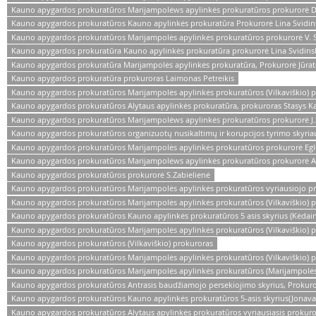
Kauno apygardos prokuratūros Marijampolėws apylinkės prokuratūros prokurorė D
Kauno apygardos prokuratūros Kauno apylinkės prokuratūra Prokurorė Lina Svidins
Kauno apygardos prokuratūros Marijampolės apylinkės prokuratūros prokurorė V. 
Kauno apygardos prokuratūra Kauno apylinkės prokuratūra prokurorė Lina Svidinsk
Kauno apygardos prokuratūra Marijampolės apylinkės prokuratūra, Prokurorė Jūratė
Kauno apygardos prokuratūra prokuroras Laimonas Petreikis
Kauno apygardos prokuratūros Marijampolės apylinkės prokuratūros (Vilkaviškio) 
Kauno apygardos prokuratūros Alytaus apylinkės prokuratūra, prokuroras Stasys Ka
Kauno apygardos prokuratūros Marijampolėws apylinkės prokuratūros prokurorė J.Š
Kauno apygardos prokuratūros organizuotų nusikaltimų ir korupcijos tyrimo skyria
Kauno apygardos prokuratūros Marijampolės apylinkės prokuratūros prokurorė Egl
Kauno apygardos prokuratūros Marijampolėws apylinkės prokuratūros prokurorė A
Kauno apygardos prokuratūros prokurorė S.Zabielienė
Kauno apygardos prokuratūros Marijampolės apylinkės prokuratūros vyriausiojo p
Kauno apygardos prokuratūros Marijampolės apylinkės prokuratūros (Vilkaviškio) 
Kauno apygardos prokuratūros Kauno apylinkės prokuratūros 5 asis skyrius (Kėdain
Kauno apygardos prokuratūros Marijampolės apylinkės prokuratūros (Vilkaviškio) p
Kauno apygardos prokuratūros (Vilkaviškio) prokuroras
Kauno apygardos prokuratūros Marijampolės apylinkės prokuratūros (Vilkaviškio) 
Kauno apygardos prokuratūros Marijampolės apylinkės prokuratūros (Marijampolės)
Kauno apygardos prokuratūros Antrasis baudžiamojo persekiojimo skyrius, Prokuror
Kauno apygardos prokuratūros Kauno apylinkės prokuratūros 5-asis skyrius(Jonava
Kauno apygardos prokuratūros Alytaus apylinkės prokuratūros vyriausiasis prokur