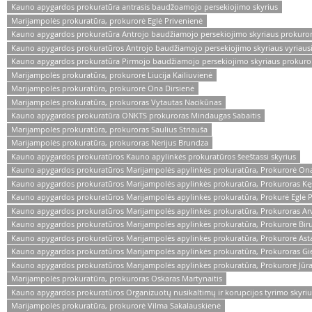
Kauno apygardos prokuratūra antrasis baudžoamojo persekiojimo skyrius
Marijampolės prokuratūra, prokurorė Eglė Privenienė
Kauno apygardos prokuratūra Antrojo baudžiamojo persekiojimo skyriaus prokuror
Kauno apygardos prokuratūros Antrojo baudžiamojo persekiojimo skyriaus vyriausia
Kauno apygardos prokuratūra Pirmojo baudžiamojo persekiojimo skyriaus prokuro
Marijampolės prokuratūra, prokurorė Liucija Kailiuvienė
Marijampolės prokuratūra, prokurorė Ona Dirsienė
Marijampolės prokuratūra, prokuroras Vytautas Nacikūnas
Kauno apygardos prokuratūra ONKTS prokuroras Mindaugas Sabaitis
Marijampolės prokuratūra, prokuroras Saulius Striauša
Marijampolės prokuratūra, prokuroras Nerijus Brundza
Kauno apygardos prokuratūros Kauno apylinkės prokuratūros šeeštassi skyrius
Kauno apygardos prokuratūros Marijampolės apylinkės prokuratūra, Prokurorė Ona
Kauno apygardos prokuratūros Marijampolės apylinkės prokuratūra, Prokuroras Kęst
Kauno apygardos prokuratūros Marijampolės apylinkės prokuratūra, Prokurė Eglė P
Kauno apygardos prokuratūros Marijampolės apylinkės prokuratūra, Prokuroras A
Kauno apygardos prokuratūros Marijampolės apylinkės prokuratūra, Prokurorė Bir
Kauno apygardos prokuratūros Marijampolės apylinkės prokuratūra, Prokurorė Ast
Kauno apygardos prokuratūros Marijampolės apylinkės prokuratūra, Prokuroras Gie
Kauno apygardos prokuratūros Marijampolės apylinkės prokuratūra, Prokurorė Jūrat
Marijampolės prokuratūra, prokuroras Oskaras Martynaitis
Kauno apygardos prokuratūros Organizuotų nusikaltimų ir korupcijos tyrimo skyriu
Marijampolės prokuratūra, prokurorė Vilma Sakalauskienė