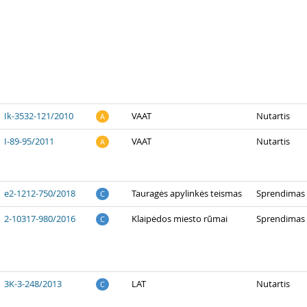
Ik-3532-121/2010
VAAT
Nutartis
A
I-89-95/2011
VAAT
Nutartis
A
e2-1212-750/2018
Tauragės apylinkės teismas
Sprendimas
C
2-10317-980/2016
Klaipėdos miesto rūmai
Sprendimas 
C
3K-3-248/2013
LAT
Nutartis
C