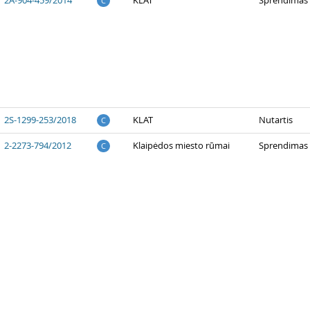
C
2S-1299-253/2018
KLAT
Nutartis
C
2-2273-794/2012
Klaipėdos miesto rūmai
Sprendimas
C