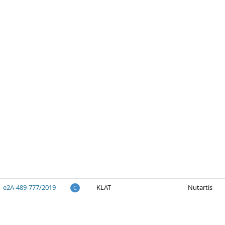
e2A-489-777/2019
KLAT
Nutartis
C