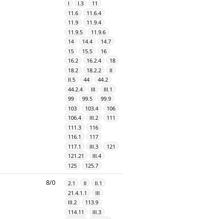
I
I.3
11
11.6
11.6.4
11.9
11.9.4
11.9.5
11.9.6
14
14.4
14.7
15
15.5
16
16.2
16.2.4
18
18.2
18.2.2
II
II.5
44
44.2
44.2.4
III
III.1
99
99.5
99.9
103
103.4
106
106.4
III.2
111
111.3
116
116.1
117
117.1
III.3
121
121.21
III.4
125
125.7
8/0
2.1
II
II.1
21.4.1.1
III
III.2
113.9
114.11
III.3