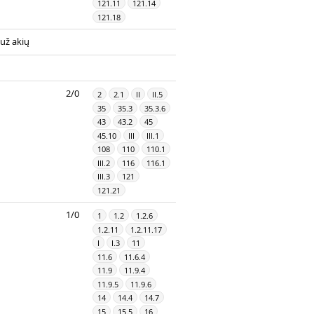
121.11
121.14
121.18
už akių
2/0
2
2.1
II
II.5
35
35.3
35.3.6
43
43.2
45
45.10
III
III.1
108
110
110.1
III.2
116
116.1
III.3
121
121.21
1/0
1
1.2
1.2.6
1.2.11
1.2.11.17
I
I.3
11
11.6
11.6.4
11.9
11.9.4
11.9.5
11.9.6
14
14.4
14.7
15
15.5
16