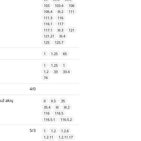
103
103.4
106
106.4
III.2
111
111.3
116
116.1
117
117.1
III.3
121
121.21
III.4
125
125.7
1
1.25
65
1
1.25
1
1.2
33
33.4
74
4/0
už akių
II
II.5
35
35.4
III
III.2
116
116.5
116.5.1
116.5.2
5/3
1
1.2
1.2.6
1.2.11
1.2.11.17