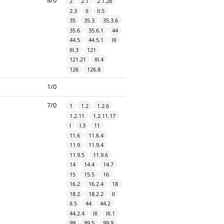
2
2.1
2.1.28
2.3
II
II.5
35
35.3
35.3.6
35.6
35.6.1
44
44.5
44.5.1
III
III.3
121
121.21
III.4
126
126.8
1/0
7/0
1
1.2
1.2.6
1.2.11
1.2.11.17
I
I.3
11
11.6
11.6.4
11.9
11.9.4
11.9.5
11.9.6
14
14.4
14.7
15
15.5
16
16.2
16.2.4
18
18.2
18.2.2
II
II.5
44
44.2
44.2.4
III
III.1
99
99.5
99.9