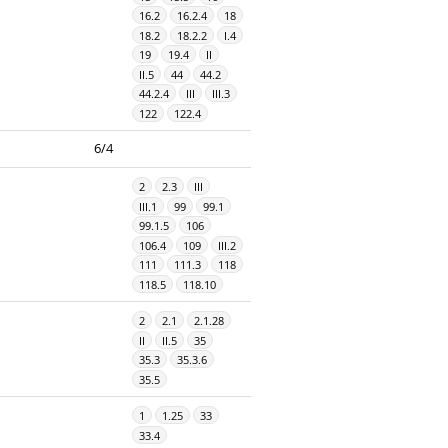
16.2
16.2.4
18
18.2
18.2.2
I.4
19
19.4
II
II.5
44
44.2
44.2.4
III
III.3
122
122.4
6/4
2
2.3
III
III.1
99
99.1
99.1.5
106
106.4
109
III.2
111
111.3
118
118.5
118.10
2
2.1
2.1.28
II
II.5
35
35.3
35.3.6
35.5
1
1.25
33
33.4