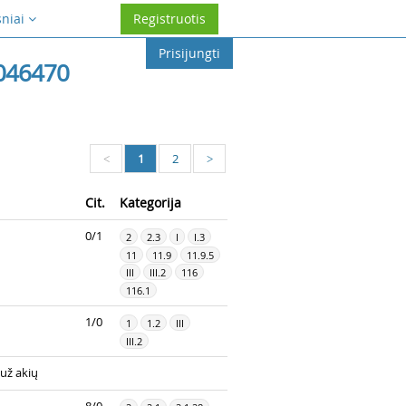
sniai
Registruotis
Prisijungti
046470
1
2
<
>
Cit.
Kategorija
0/1
2
2.3
I
I.3
11
11.9
11.9.5
III
III.2
116
116.1
1/0
1
1.2
III
III.2
už akių
8/0