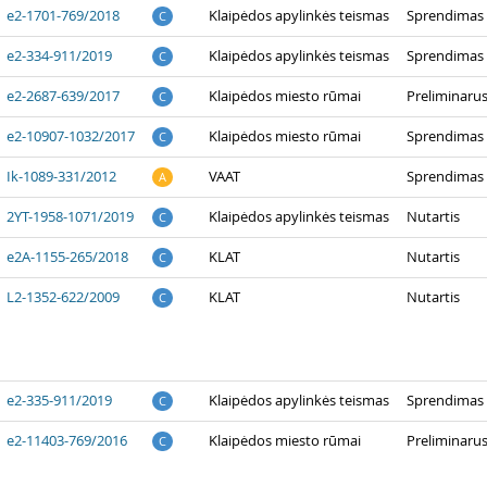
e2-1701-769/2018
Klaipėdos apylinkės teismas
Sprendimas
C
e2-334-911/2019
Klaipėdos apylinkės teismas
Sprendimas
C
e2-2687-639/2017
Klaipėdos miesto rūmai
Preliminaru
C
e2-10907-1032/2017
Klaipėdos miesto rūmai
Sprendimas 
C
Ik-1089-331/2012
VAAT
Sprendimas
A
2YT-1958-1071/2019
Klaipėdos apylinkės teismas
Nutartis
C
e2A-1155-265/2018
KLAT
Nutartis
C
L2-1352-622/2009
KLAT
Nutartis
C
e2-335-911/2019
Klaipėdos apylinkės teismas
Sprendimas
C
e2-11403-769/2016
Klaipėdos miesto rūmai
Preliminaru
C