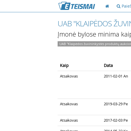
Paie
UAB "KLAIPĖDOS ŽUV
Įmonė bylose minima kai
UAB "Klaipėdos žuvininkystės produktų aukcio
Kaip
Data
Atsakovas
2011-02-01 An
Atsakovas
2019-03-29 Pe
Atsakovas
2017-02-03 Pe
Atsakovas
2014-05-22 Ke