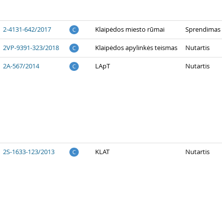
2-4131-642/2017
Klaipėdos miesto rūmai
Sprendimas 
C
2VP-9391-323/2018
Klaipėdos apylinkės teismas
Nutartis
C
2A-567/2014
LApT
Nutartis
C
2S-1633-123/2013
KLAT
Nutartis
C