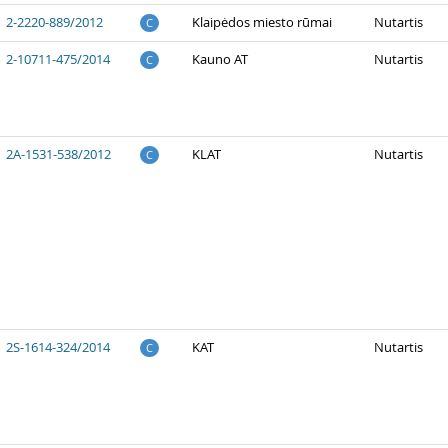
2-2220-889/2012
Klaipėdos miesto rūmai
Nutartis
C
2-10711-475/2014
Kauno AT
Nutartis
C
2A-1531-538/2012
KLAT
Nutartis
C
2S-1614-324/2014
KAT
Nutartis
C