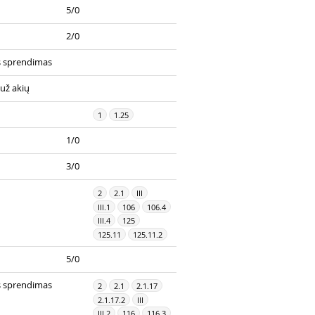
5/0
2/0
s sprendimas
už akių
1
1.25
1/0
3/0
2
2.1
III
III.1
106
106.4
III.4
125
125.11
125.11.2
5/0
s sprendimas
2
2.1
2.1.17
2.1.17.2
III
III.2
116
116.3