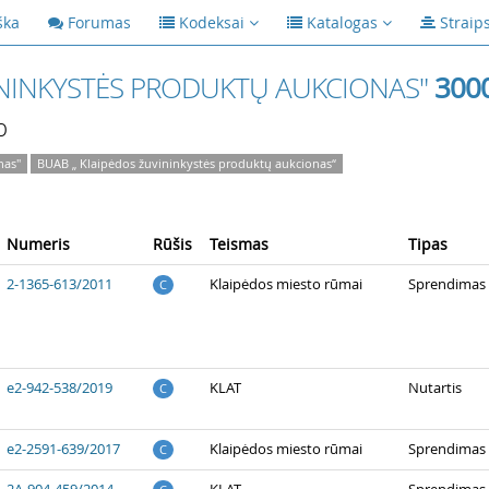
ška
Forumas
Kodeksai
Katalogas
Straip
ININKYSTĖS PRODUKTŲ AUKCIONAS"
300
p
nas"
BUAB „ Klaipėdos žuvininkystės produktų aukcionas“
Numeris
Rūšis
Teismas
Tipas
2-1365-613/2011
Klaipėdos miesto rūmai
Sprendimas
C
e2-942-538/2019
KLAT
Nutartis
C
e2-2591-639/2017
Klaipėdos miesto rūmai
Sprendimas 
C
2A-904-459/2014
KLAT
Sprendimas