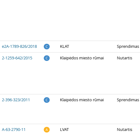
e2A-1789-826/2018
KLAT
Sprendimas
C
2-1259-642/2015
Klaipėdos miesto rūmai
Nutartis
C
2-396-323/2011
Klaipėdos miesto rūmai
Sprendimas
C
A-63-2790-11
LVAT
Nutartis
A