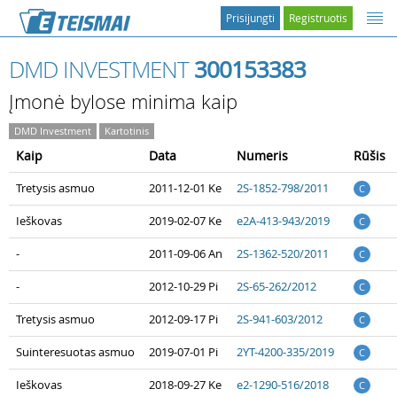
Prisijungti
Registruotis
DMD INVESTMENT
300153383
Įmonė bylose minima kaip
DMD Investment
Kartotinis
Kaip
Data
Numeris
Rūšis
Tretysis asmuo
2011-12-01 Ke
2S-1852-798/2011
C
Ieškovas
2019-02-07 Ke
e2A-413-943/2019
C
-
2011-09-06 An
2S-1362-520/2011
C
-
2012-10-29 Pi
2S-65-262/2012
C
Tretysis asmuo
2012-09-17 Pi
2S-941-603/2012
C
Suinteresuotas asmuo
2019-07-01 Pi
2YT-4200-335/2019
C
Ieškovas
2018-09-27 Ke
e2-1290-516/2018
C