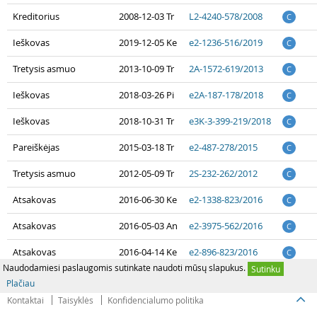
Kreditorius
2008-12-03 Tr
L2-4240-578/2008
C
Ieškovas
2019-12-05 Ke
e2-1236-516/2019
C
Tretysis asmuo
2013-10-09 Tr
2A-1572-619/2013
C
Ieškovas
2018-03-26 Pi
e2A-187-178/2018
C
Ieškovas
2018-10-31 Tr
e3K-3-399-219/2018
C
Pareiškėjas
2015-03-18 Tr
e2-487-278/2015
C
Tretysis asmuo
2012-05-09 Tr
2S-232-262/2012
C
Atsakovas
2016-06-30 Ke
e2-1338-823/2016
C
Atsakovas
2016-05-03 An
e2-3975-562/2016
C
Atsakovas
2016-04-14 Ke
e2-896-823/2016
C
Naudodamiesi paslaugomis sutinkate naudoti mūsų slapukus.
Sutinku
Plačiau
Kontaktai
Taisyklės
Konfidencialumo politika