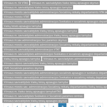
Vilniaus m. SV VTAS
Vilniaus m. savivaldybės Vaiko teisių apsaugos skyrius
Vilniaus m. savivaldybės Vaiko teisių apsaugos tarnyba
Vilniaus miesto savivaldybės administracijos Socialinių reikalų departamento VTA sk
Vilniaus miesto VTAT
Vilniaus miesto savivaldybės administracijos Sveikatos ir socialinės apsaugos depa
Vaikų teisės apsaugos tarnyba
Vilniaus miesto savivaldybės Vaikų teisių apsaugos tarnyba
Vilniaus m. savivaldybės administracijos Vaikų teisių apsaugos tarnyba
Vilniaus m.sav.administracijos Soc.paramos skyrius
Vilniaus miesto savivaldybės administracijos Socialinių reikalų departamento Vaikų
Vilniaus m. savivaldybės administracijos VTAT
Vilniaus m. savivaldybės administracijos Sveikatos ir socialinės apsaugos departam
Vaikų teisių apsaigos tarnyba
Vilniaus m. savivladybės administracija
Vilniaus rajono savivaldybės Vaikų teisių apsaugos tarnyba
VMS Socialinės paramos skyrius
Vilniaus miesto savivaldybės administracijos socialinės apsaugos ir sveikatos depa
Vilniaus miesto savivaldybės administracijos Sveikatos ir socialinių reikalų departa
Vilniaus savivaldybės Vaikų teisių apsaugos tarnyba
Vilniaus miesto sav. administracijos Socialinių reikalų departamento Vaikų teisių a
Vilniaus m. Vaiko teisių apsaugos tarnybaVTAS
Vilniaus m. savivaldybės Sveikatos ir Socialinės paramos centras
Vilniaus savivaldybės Vaikų teisių apsaugos skyrius
4
5
6
7
8
9
10
11
12
13
<