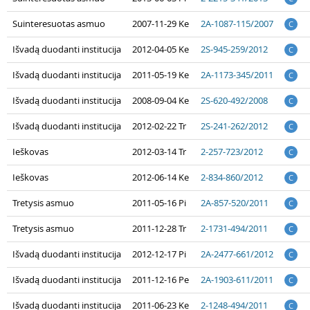
Suinteresuotas asmuo
2007-11-29 Ke
2A-1087-115/2007
C
Išvadą duodanti institucija
2012-04-05 Ke
2S-945-259/2012
C
Išvadą duodanti institucija
2011-05-19 Ke
2A-1173-345/2011
C
Išvadą duodanti institucija
2008-09-04 Ke
2S-620-492/2008
C
Išvadą duodanti institucija
2012-02-22 Tr
2S-241-262/2012
C
Ieškovas
2012-03-14 Tr
2-257-723/2012
C
Ieškovas
2012-06-14 Ke
2-834-860/2012
C
Tretysis asmuo
2011-05-16 Pi
2A-857-520/2011
C
Tretysis asmuo
2011-12-28 Tr
2-1731-494/2011
C
Išvadą duodanti institucija
2012-12-17 Pi
2A-2477-661/2012
C
Išvadą duodanti institucija
2011-12-16 Pe
2A-1903-611/2011
C
Išvadą duodanti institucija
2011-06-23 Ke
2-1248-494/2011
C