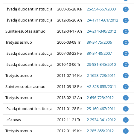
Išvadą duodanti institucija
2009-05-28 Ke
2S-594-567/2009
C
Išvadą duodanti institucija
2012-06-26 An
2A-1711-661/2012
C
Suinteresuotas asmuo
2012-04-17 An
2A-214-340/2012
C
Tretysis asmuo
2006-03-08 Tr
3K-3-175/2006
C
Išvadą duodanti institucija
2007-03-23 Pe
3K-3-140/2007
C
Išvadą duodanti institucija
2010-10-06 Tr
2S-981-345/2010
C
Tretysis asmuo
2011-07-14 Ke
2-1658-723/2011
C
Suinteresuotas asmuo
2011-03-18 Pe
A2-828-855/2011
C
Tretysis asmuo
2013-02-12 An
2-696-723/2012
C
Išvadą duodanti institucija
2011-01-28 Pe
2S-160-467/2011
C
Ieškovas
2012-11-21 Tr
2-2934-341/2012
C
Tretysis asmuo
2012-01-19 Ke
2-285-855/2012
C