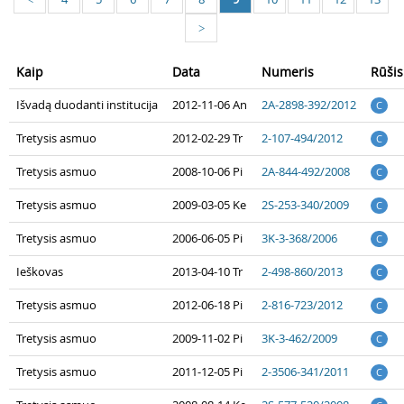
>
Kaip
Data
Numeris
Rūšis
Išvadą duodanti institucija
2012-11-06 An
2A-2898-392/2012
C
Tretysis asmuo
2012-02-29 Tr
2-107-494/2012
C
Tretysis asmuo
2008-10-06 Pi
2A-844-492/2008
C
Tretysis asmuo
2009-03-05 Ke
2S-253-340/2009
C
Tretysis asmuo
2006-06-05 Pi
3K-3-368/2006
C
Ieškovas
2013-04-10 Tr
2-498-860/2013
C
Tretysis asmuo
2012-06-18 Pi
2-816-723/2012
C
Tretysis asmuo
2009-11-02 Pi
3K-3-462/2009
C
Tretysis asmuo
2011-12-05 Pi
2-3506-341/2011
C