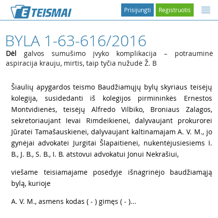
Prisijungti
Registruotis
BYLA 1-63-616/2016
Dėl
galvos sumušimo įvyko komplikacija – potrauminė
aspiracija krauju, mirtis, taip tyčia nužudė Ž. B
1
Šiaulių apygardos teismo Baudžiamųjų bylų skyriaus teisėjų
kolegija, susidedanti iš kolegijos pirmininkės Ernestos
Montvidienės, teisėjų Alfredo Vilbiko, Broniaus Zalagos,
sekretoriaujant Ievai Rimdeikienei, dalyvaujant prokurorei
Jūratei Tamašauskienei, dalyvaujant kaltinamajam A. V. M., jo
gynėjai advokatei Jurgitai Šlapaitienei, nukentėjusiesiems I.
B., J. B., S. B., I. B. atstovui advokatui Jonui Nekrašiui,
2
viešame teisiamajame posėdyje išnagrinėjo baudžiamąją
bylą, kurioje
3
A. V. M., asmens kodas ( - ) gimęs ( - )...