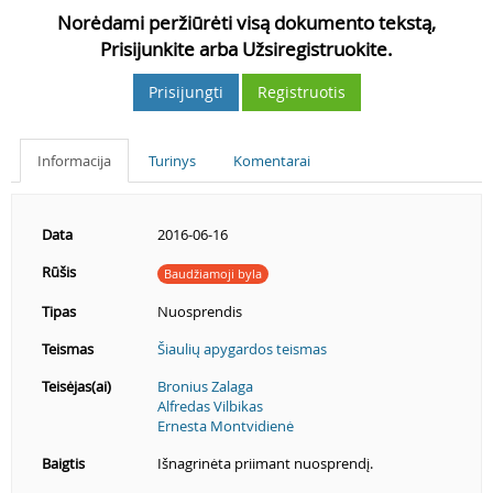
Norėdami peržiūrėti visą dokumento tekstą,
Prisijunkite arba Užsiregistruokite.
Prisijungti
Registruotis
Informacija
Turinys
Komentarai
Data
2016-06-16
Rūšis
Baudžiamoji byla
Tipas
Nuosprendis
Teismas
Šiaulių apygardos teismas
Teisėjas(ai)
Bronius Zalaga
Alfredas Vilbikas
Ernesta Montvidienė
Baigtis
Išnagrinėta priimant nuosprendį.