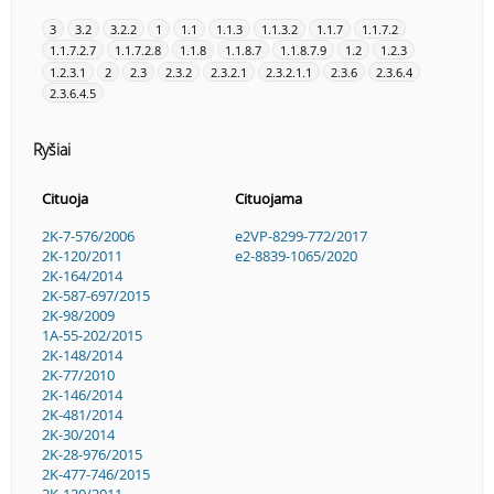
3
3.2
3.2.2
1
1.1
1.1.3
1.1.3.2
1.1.7
1.1.7.2
1.1.7.2.7
1.1.7.2.8
1.1.8
1.1.8.7
1.1.8.7.9
1.2
1.2.3
1.2.3.1
2
2.3
2.3.2
2.3.2.1
2.3.2.1.1
2.3.6
2.3.6.4
2.3.6.4.5
Ryšiai
Cituoja
Cituojama
2K-7-576/2006
e2VP-8299-772/2017
2K-120/2011
e2-8839-1065/2020
2K-164/2014
2K-587-697/2015
2K-98/2009
1A-55-202/2015
2K-148/2014
2K-77/2010
2K-146/2014
2K-481/2014
2K-30/2014
2K-28-976/2015
2K-477-746/2015