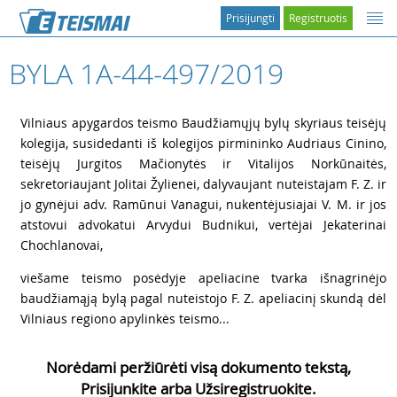
Prisijungti
Registruotis
BYLA 1A-44-497/2019
1
Vilniaus apygardos teismo Baudžiamųjų bylų skyriaus teisėjų
kolegija, susidedanti iš kolegijos pirmininko Audriaus Cinino,
teisėjų Jurgitos Mačionytės ir Vitalijos Norkūnaitės,
sekretoriaujant Jolitai Žylienei, dalyvaujant nuteistajam F. Z. ir
jo gynėjui adv. Ramūnui Vanagui, nukentėjusiajai V. M. ir jos
atstovui advokatui Arvydui Budnikui, vertėjai Jekaterinai
Chochlanovai,
2
viešame teismo posėdyje apeliacine tvarka išnagrinėjo
baudžiamąją bylą pagal nuteistojo F. Z. apeliacinį skundą dėl
Vilniaus regiono apylinkės teismo...
Norėdami peržiūrėti visą dokumento tekstą,
Prisijunkite arba Užsiregistruokite.