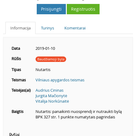
Prisijungti
Registruotis
Informacija
Turinys
Komentarai
Data
2019-01-10
Rūšis
Baudžiamoji byla
Tipas
Nutartis
Teismas
Vilniaus apygardos teismas
Teisėjas(ai)
Audrius Cininas
Jurgita Mačionytė
Vitalija Norkūnaitė
Baigtis
Nutartis: panaikinti nuosprendį ir nutraukti bylą
BPK 327 str. 1 punkte numatytais pagrindais
Ryšiai