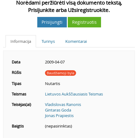
Norėdami peržiūrėti visą dokumento tekstą,
Prisijunkite arba Užsiregistruokite.
Prisijungti
Registruotis
Informacija
Turinys
Komentarai
Data
2009-04-07
Rūšis
Baudžiamoji byla
Tipas
Nutartis
Teismas
Lietuvos Aukščiausiasis Teismas
Teisėjas(ai)
Vladislovas Ranonis
Gintaras Goda
Jonas Prapiestis
Baigtis
(nepasirinktas)