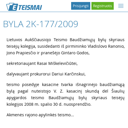
Prisijungti
Registruotis
BYLA 2K-177/2009
1
Lietuvos Aukščiausiojo Teismo Baudžiamųjų bylų skyriaus
teisėjų kolegija, susidedanti iš pirmininko Vladislovo Ranonio,
Jono Prapiesčio ir pranešėjo Gintaro Godos,
2
sekretoriaujant Rasai Miškelevičiūtei,
3
dalyvaujant prokurorui Dariui Karčinskui,
4
teismo posėdyje kasacine tvarka išnagrinėjo baudžiamąją
bylą pagal nuteistojo V. Z. kasacinį skundą dėl Šiaulių
apygardos teismo Baudžiamųjų bylų skyriaus teisėjų
kolegijos 2008 m. spalio 30 d. nuosprendžio.
5
Akmenės rajono apylinkės teismo...