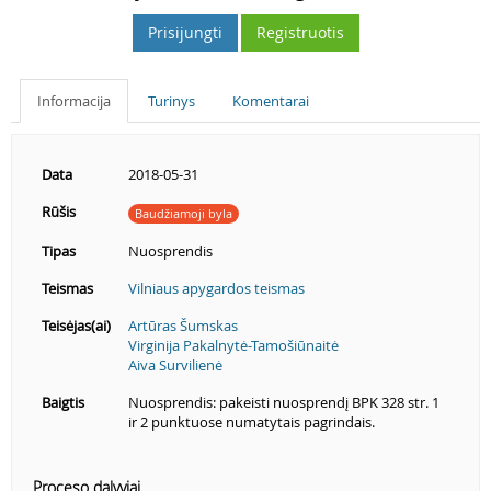
Prisijungti
Registruotis
Informacija
Turinys
Komentarai
Data
2018-05-31
Rūšis
Baudžiamoji byla
Tipas
Nuosprendis
Teismas
Vilniaus apygardos teismas
Teisėjas(ai)
Artūras Šumskas
Virginija Pakalnytė-Tamošiūnaitė
Aiva Survilienė
Baigtis
Nuosprendis: pakeisti nuosprendį BPK 328 str. 1
ir 2 punktuose numatytais pagrindais.
Proceso dalyviai