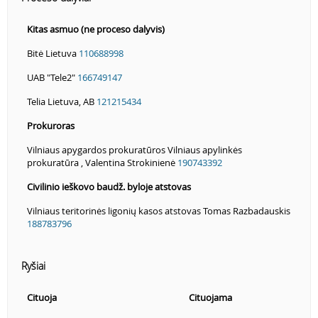
Kitas asmuo (ne proceso dalyvis)
Bitė Lietuva
110688998
UAB "Tele2"
166749147
Telia Lietuva, AB
121215434
Prokuroras
Vilniaus apygardos prokuratūros Vilniaus apylinkės
prokuratūra , Valentina Strokinienė
190743392
Civilinio ieškovo baudž. byloje atstovas
Vilniaus teritorinės ligonių kasos atstovas Tomas Razbadauskis
188783796
Ryšiai
Cituoja
Cituojama