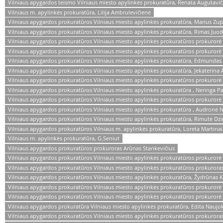
Vilniaus apygardos teismo Vilniaus miesto apylinkės prokuratūra, Renata Augutavič
Vilniaus m. apylinkės prokuratūra, Lilija Ambrulevičienė
Vilniaus apygardos prokuratūros Vilniaus miesto apylinkės prokuratūra, Marius Zu
Vilniaus apygardos prokuratūros Vilniaus miesto apylinkės prokuratūra, Rimas Juod
Vilniaus apygardos prokuratūros Vilniaus miesto apylinkės prokuratūros prokurorė
Vilniaus apygardos prokuratūros Vilniaus miesto apylinkės prokuratūros prokurorė
Vilniaus apygardos prokuratūros Vilniaus miesto apylinkės prokuratūra, Edmunda
Vilniaus apygardos prokuratūros Vilniaus miesto apylinkės prokuratūra, Jekateri
Vilniaus apygardos prokuratūros Vilniaus miesto apylinkės prokuratūros prokurorė
Vilniaus apygardos prokuratūros Vilniaus miesto apylinkės prokuratūra , Neringa Pa
Vilniaus apygardos prokuratūros Vilniaus miesto apylinkės prokuratūros prokuror
Vilniaus apygardos prokuratūros Vilniaus miesto apylinkės prokuratūra , Audronė N
Vilniaus apygardos prokuratūros Vilniaus miesto apylinkės prokuratūra, Rimutė Dz
Vilniaus apygardos prokuratūros Vilniaus m. apylinkės prokuratūra, Loreta Martinai
Vilniaus m. apylinkės prokuratūra, G.Seniut
Vilniaus apygardos prokuratūros prokuroras Arūnas Stankevičius
Vilniaus apygardos prokuratūros Vilniaus miesto apylinkės prokuratūros prokurorė 
Vilniaus apygardos prokuratūros Vilniaus miesto apylinkės prokuratūros prokuroras 
Vilniaus apygardos prokuratūros Vilniaus miesto apylinkės prokuratūra, Žydrūnas K
Vilniaus apygardos prokuratūros Vilniaus miesto apylinkės prokuratūros prokurorė
Vilniaus apygardos prokuratūros Vilniaus miesto apylinkės prokuratūros prokurorė
Vilniaus apygardos prokuratūra Vilniaus miesto apylinkės prokuratūra, Edita Naujok
Vilniaus apygardos prokuratūros Vilniaus miesto apylinkės prokuratūros prokuro