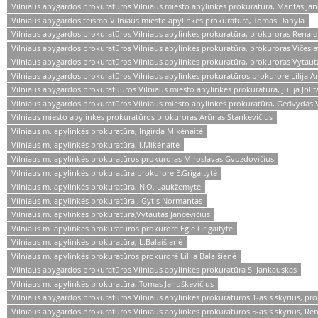
Vilniaus apygardos prokuratūros Vilniaus miesto apylinkės prokuratūra, Mantas Jan
Vilniaus apygardos teismo Vilniaus miesto apylinkės prokuratūra, Tomas Danyla
Vilniaus apygardos prokuratūros Vilniaus apylinkės prokuratūra, prokuroras Renal
Vilniaus apygardos prokuratūros Vilniaus apylinkės prokuratūra, prokuroras Vičes
Vilniaus apygardos prokuratūros Vilniaus apylinkės prokuratūra, prokuroras Vytauta
Vilniaus apygardos prokuratūros Vilniaus apylinkės prokuratūros prokurorė Lilija 
Vilniaus apygardos prokuratūūros Vilniaus miesto apylinkės prokuratūra, Julija Jolit
Vilniaus apygardos prokuratūros Vilniaus miesto apylinkės prokuratūra, Gedvydas 
Vilniaus miesto apylinkės prokuratūros prokuroras Arūnas Stankevičius
Vilniaus m. apylinkės prokuratūra, Ingirda Mikėnaitė
Vilniaus m. apylinkės prokuratūra, I.Mikėnaitė
Vilniaus m. apylinkės prokuratūros prokuroras Miroslavas Gvozdovičius
Vilniaus m. apylinkės prokuratūra prokurorė E.Grigaitytė
Vilniaus m. apylinkės prokuratūra, N.O. Laukžemytė
Vilniaus m. apylinkės prokuratūra , Gytis Normantas
Vilniaus m. apylinkės prokuratūra,Vytautas Jancevičius
Vilniaus m. apylinkės prokuratūros prokurorė Eglė Grigaitytė
Vilniaus m. apylinkės prokuratūra, L.Balaišienė
Vilniaus m. apylinkės prokuratūros prokurorė Lilija Balaišienė
Vilniaus apygardos prokuratūros Vilniaus apylinkės prokuratūra S. Jankauskas
Vilniaus m. apylinkės prokuratūra, Tomas Januškevičius
Vilniaus apygardos prokuratūros Vilniaus apylinkės prokuratūros 1-asis skyrius, p
Vilniaus apygardos prokuratūros Vilniaus apylinkės prokuratūros 5-asis skyrius, Re