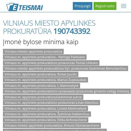
Prisijungti
Registruotis
VILNIAUS MIESTO APYLINKĖS
PROKURATŪRA
190743392
Įmonė bylose minima kaip
Vilniaus miesto apylinkės prokuratūra
Vilniaus m. apylinkės prokuratūra , Neringa Pačėsaitė
Vilniaus m. apylinkės prokuratūros prokuroras Tomas Uldukis
Vilniaus miesto apylinkės prokuratūros Vyr. prokuroras Gediminas Bernotavičius
Vilniaus m. apylinkės prokuratūra, Rimas Juodis
Vilniaus m. apylinkės prokuratūra, Marius Zupkauskas
Vilniaus m. apylinkės prokuratūra, L.Martinaitytė
Vilniaus m. apylinkės prokuratūros vyriausiasis prokuroras ginantis viešąjį interesą
Vilniaus m. apylinkės prokuratūra,Gediminas Jukna
Vilniaus m. apylinkės prokuratūros prokuroras Linas Silevičius
Vilniaus m. apylinkės prokuratūra, Loreta Martinaitytė
Vilniaus m. apylinkės prokuratūra, Žydrūnas Katkevičius
Vilniaus m. apylinkės prokuratūra, Edita Anforavičienė
Vilniaus miesto apylinkės prokuratūra, Rimutė Dzimanavičienė