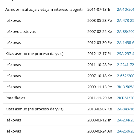
Asmuo/institucija viešajam interesui apginti
2011-07-13 Tr
2A-10/20
Ieškovas
2008-05-23 Pe
2A-473-2
Ieškovo atstovas
2007-02-22 Ke
2A-83/20
Ieškovas
2012-03-30 Pe
2A-1438-
Kitas asmuo (ne proceso dalyvis)
2012-12-17 Pi
2SA-237-
Ieškovas
2011-10-28 Pe
2-2241-7
Ieškovas
2007-10-18 Ke
2-652/20
Ieškovas
2009-11-13 Pe
3K-3-505
Pareiškėjas
2011-11-29 An
2KT-61/2
Kitas asmuo (ne proceso dalyvis)
2013-02-07 Ke
2A-849-1
Ieškovas
2008-03-12 Tr
2A-204/2
Ieškovas
2009-02-24 An
2A-250/2