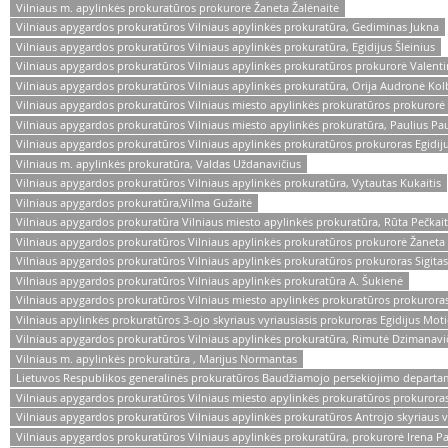
Vilniaus m. apylinkės prokuratūros prokurorė Žaneta Žalėnaitė
Vilniaus apygardos prokuratūros Vilniaus apylinkės prokuratūra, Gediminas Jukna
Vilniaus apygardos prokuratūros Vilniaus apylinkės prokuratūra, Egidijus Šleinius
Vilniaus apygardos prokuratūros Vilniaus apylinkės prokuratūros prokurorė Valenti
Vilniaus apygardos prokuratūros Vilniaus apylinkės prokuratūra, Orija Audronė Kol
Vilniaus apygardos prokuratūros Vilniaus miesto apylinkės prokuratūros prokurorė 
Vilniaus apygardos prokuratūros Vilniaus miesto apylinkės prokuratūra, Paulius Pa
Vilniaus apygardos prokuratūros Vilniaus apylinkės prokuratūros prokuroras Egidiju
Vilniaus m. apylinkės prokuratūra, Valdas Uždanavičius
Vilniaus apygardos prokuratūros Vilniaus apylinkės prokuratūra, Vytautas Kukaitis
Vilniaus apygardos prokuratūra,Vilma Gužaitė
Vilniaus apygardos prokuratūra Vilniaus miesto apylinkės prokuratūra, Rūta Pečkai
Vilniaus apygardos prokuratūros Vilniaus apylinkės prokuratūros prokurorė Žaneta 
Vilniaus apygardos prokuratūros Vilniaus apylinkės prokuratūros prokuroras Sigita
Vilniaus apygardos prokuratūros Vilniaus apylinkės prokuratūra A. Šukienė
Vilniaus apygardos prokuratūros Vilniaus miesto apylinkės prokuratūros prokurora
Vilniaus apylinkės prokuratūros 3-ojo skyriaus vyriausiasis prokuroras Egidijus Mot
Vilniaus apygardos prokuratūros Vilniaus apylinkės prokuratūra, Rimutė Dzimanavi
Vilniaus m. apylinkės prokuratūra , Marijus Normantas
Lietuvos Respublikos generalinės prokuratūros Baudžiamojo persekiojimo departam
Vilniaus apygardos prokuratūros Vilniaus miesto apylinkės prokuratūros prokuror
Vilniaus apygardos prokuratūros Vilniaus apylinkės prokuratūros Antrojo skyriaus 
Vilniaus apygardos prokuratūros Vilniaus apylinkės prokuratūra, prokurorė Irena Pa