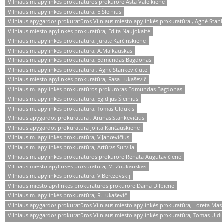
Vilniaus m. apylinkės prokuratūros prokurorė Asta Valeikienė
Vilniaus m. apylinkės prokuratūra, E.Šleinius
Vilniaus apygardos prokuratūros Vilniaus miesto apylinkės prokuratūra , Agnė Stan
Vilniaus miesto apylinkės prokuratūra, Edita Naujokaitė
Vilniaus m. apylinkės prokuratūra, Jūratė Karčinskienė
Vilniaus m. apylinkės prokuratūra, A.Markauskas
Vilniaus m. apylinkės prokuratūra, Edmundas Bagdonas
Vilniaus m. apylinkės prokuratūra , Agnė Stankevičiūtė
Vilniaus miesto apylinkės prokuratūra, Rasa Lukaševič
Vilniaus m. apylinkės prokuratūros prokuroras Edmundas Bagdonas
Vilniaus m. apylinkės prokuratūra, Egidijus Šleinius
Vilniaus m. apylinkės prokuratūra, Tomas Uldukis
Vilniaus apygardos prokuratūra , Arūnas Stankevičius
Vilniaus apygardos prokuratūra Jolita Kančauskienė
Vilniaus m. apylinkės prokuratūra, V.Jancevičius
Vilniaus m. apylinkės prokuratūra, Artūras Survila
Vilniaus m. apylinkės prokuratūros prokurorė Renata Augutavičienė
Vilniaus miesto apylinkės prokuratūra, M. Zupkauskas
Vilniaus m. apylinkės prokuratūra, V.Berezovskij
Vilniaus miesto apylinkės prokuratūros prokurorė Daina Dilbienė
Vilniaus m. apylinkės prokuratūra, R.Lukaševič
Vilniaus apygardos prokuratūros Vilniaus miesto apylinkės prokuratūra, Loreta Mas
Vilniaus apygardos prokuratūros Vilniaus miesto apylinkės prokuratūra, Tomas Uld