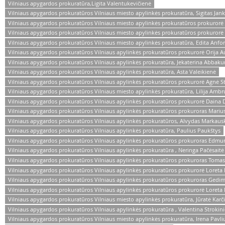
Vilniaus apygardos prokuratūra,Ligita Valentukevičienė
Vilniaus apygardos prokuratūros Vilniaus miesto apylinkės prokuratūra, Sigitas Jan
Vilniaus apygardos prokuratūros Vilniaus miesto apylinkės prokuratūros prokurorė
Vilniaus apygardos prokuratūros Vilniaus miesto apylinkės prokuratūros prokurorė
Vilniaus apygardos prokuratūros Vilniaus miesto apylinkės prokuratūra, Edita Anfor
Vilniaus apygardos prokuratūros Vilniaus apylinkės prokuratūros prokurorė Orija 
Vilniaus apygardos prokuratūros Vilniaus apylinkės prokuratūra, Jekaterina Abbak
Vilniaus apygardos prokuratūros Vilniaus apylinkės prokuratūra, Asta Valeikienė
Vilniaus apygardos prokuratūros Vilniaus apylinkės prokuratūros prokurorė Agnė S
Vilniaus apygardos prokuratūros Vilniaus miesto apylinkės prokuratūra, Lilija Ambr
Vilniaus apygardos prokuratūros Vilniaus apylinkės prokuratūros prokurorė Daina 
Vilniaus apygardos prokuratūros Vilniaus apylinkės prokuratūros prokuroras Mari
Vilniaus apygardos prokuratūros Vilniaus apylinkės prokuratūros, Alvydas Markaus
Vilniaus apygardos prokuratūros Vilniaus apylinkės prokuratūra, Paulius Paukštys
Vilniaus apygardos prokuratūros Vilniaus apylinkės prokuratūros prokuroras Edm
Vilniaus apygardos prokuratūros Vilniaus apylinkės prokuratūra , Neringa Pačėsaitė
Vilniaus apygardos prokuratūros Vilniaus apylinkės prokuratūros prokuroras Tomas
Vilniaus apygardos prokuratūros Vilniaus apylinkės prokuratūros prokurorė Loreta
Vilniaus apygardos prokuratūros Vilniaus apylinkės prokuratūros prokuroras Gedim
Vilniaus apygardos prokuratūros Vilniaus apylinkės prokuratūros prokurorė Loreta 
Vilniaus apygardos prokuratūros Vilniaus miesto apylinkės prokuratūra, Jūratė Karč
Vilniaus apygardos prokuratūros Vilniaus apylinkės prokuratūra , Valentina Strokin
Vilniaus apygardos prokuratūros Vilniaus miesto apylinkės prokuratūra, Irena Pavli