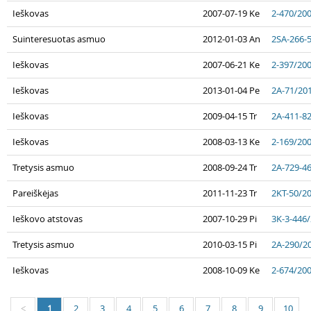
Ieškovas
2007-07-19 Ke
2-470/20
Suinteresuotas asmuo
2012-01-03 An
2SA-266-
Ieškovas
2007-06-21 Ke
2-397/20
Ieškovas
2013-01-04 Pe
2A-71/20
Ieškovas
2009-04-15 Tr
2A-411-8
Ieškovas
2008-03-13 Ke
2-169/20
Tretysis asmuo
2008-09-24 Tr
2A-729-4
Pareiškėjas
2011-11-23 Tr
2KT-50/2
Ieškovo atstovas
2007-10-29 Pi
3K-3-446
Tretysis asmuo
2010-03-15 Pi
2A-290/2
Ieškovas
2008-10-09 Ke
2-674/20
1
2
3
4
5
6
7
8
9
10
<