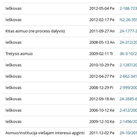
Ieškovas
2012-05-04 Pe
2-188-72
Ieškovas
2012-02-17 Pe
N2-26-35
Kitas asmuo (ne proceso dalyvis)
2011-09-27 An
2A-1777-
Ieškovas
2008-05-13 An
2A-312/2
Tretysis asmuo
2009-02-11 Tr
3K-3-10/
Ieškovas
2010-10-29 Pe
2-1287/2
Ieškovas
2012-04-27 Pe
2-662-34
Ieškovas
2008-12-29 Pi
2-999/20
Ieškovas
2012-09-18 An
2A-2685-
Ieškovas
2006-10-12 Ke
2-412/20
Ieškovas
2009-12-10 Ke
2-1496/2
Asmuo/institucija viešajam interesui apginti
2011-12-02 Pe
2A-10/20