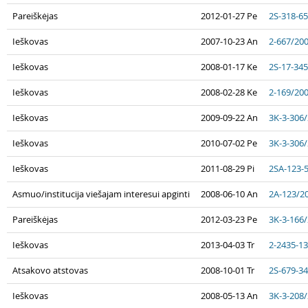
Pareiškėjas
2012-01-27 Pe
2S-318-6
Ieškovas
2007-10-23 An
2-667/20
Ieškovas
2008-01-17 Ke
2S-17-34
Ieškovas
2008-02-28 Ke
2-169/20
Ieškovas
2009-09-22 An
3K-3-306
Ieškovas
2010-07-02 Pe
3K-3-306
Ieškovas
2011-08-29 Pi
2SA-123-
Asmuo/institucija viešajam interesui apginti
2008-06-10 An
2A-123/2
Pareiškėjas
2012-03-23 Pe
3K-3-166
Ieškovas
2013-04-03 Tr
2-2435-1
Atsakovo atstovas
2008-10-01 Tr
2S-679-3
Ieškovas
2008-05-13 An
3K-3-208