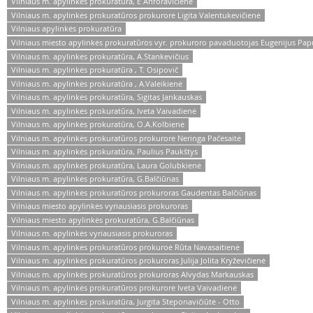
Vilniaus m. apylinkės prokuratūra, E Anforavičienė
Vilniaus m. apylinkės prokuratūros prokurorė Ligita Valentukevičienė
Vilniaus apylinkės prokuratūra
Vilniaus miesto apylinkės prokuratūros vyr. prokuroro pavaduotojas Eugenijus Pa
Vilniaus m. apylinkės prokuratūra, A.Stankevičius
Vilniaus m. apylinkės prokuratūra , T. Osipovič
Vilniaus m. apylinkės prokuratūra , A.Valeikienė
Vilniaus m. apylinkės prokuratūra, Sigitas Jankauskas
Vilniaus m. apylinkės prokuratūra, Iveta Vaivadienė
Vilniaus m. apylinkės prokuratūra, O.A.Kolbienė
Vilniaus m. apylinkės prokuratūros prokurorė Neringa Pačėsaitė
Vilniaus m. apylinkės prokuratūra, Paulius Paukštys
Vilniaus m. apylinkės prokuratūra, Laura Golubkienė
Vilniaus m. apylinkės prokuratūra, G.Balčiūnas
Vilniaus m. apylinkės prokuratūros prokuroras Gaudentas Balčiūnas
Vilniaus miesto apylinkės vyriausiasis prokuroras
Vilniaus miesto apylinkės prokuratūra, G.Balčiūnas
Vilniaus m. apylinkės vyriausiasis prokuroras
Vilniaus m. apylinkės prokuratūros prokuroė Rūta Navasaitienė
Vilniaus m. apylinkės prokuratūros prokuroras Julija Jolita Kryževičienė
Vilniaus m. apylinkės prokuratūros prokuroras Alvydas Markauskas
Vilniaus m. apylinkės prokuratūros prokurorė Iveta Vaivadienė
Vilniaus m. apylinkės prokuratūra, Jurgita Steponavičiūtė - Otto