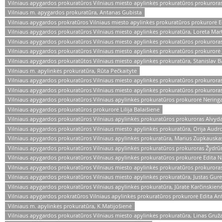
Vilniaus apygardos prokuratūros Vilniaus miesto apylinkės prokuratūros prokuroras
Vilniaus m. apygardos prokuratūra, Antanas Gubista
Vilniaus apygardos prokratūros Vilniaus miesto apylinkės prokuratūros prokurorė E
Vilniaus apygardos prokuratūros Vilniaus miesto apylinkės prokuratūra, Loreta Mart
Vilniaus apygardos prokuratūros Vilniaus miesto apylinkės prokuratūros prokurora
Vilniaus apygardos prokuratūros Vilniaus miesto apylinkės prokuratūros prokuror
Vilniaus apygardos prokuratūtos Vilniaus miesto apylinkės prokuratūra, Stanislav B
Vilniaus m. apylinkės prokuratūra, Rūta Pečkaitytė
Vilniaus apygardos prokuratūros Vilniaus miesto apylinkės prokuratūros prokuror
Vilniaus apygardos prokuratūros Vilniaus miesto apylinkės prokuratūros prokuror
Vilniaus apygardos prokuratūros Vilniaus apylinkės prokuratūros prokurorė Neringa
Vilniaus apygardos prokuratūros prokurorė Lilija Balaišienė
Vilniaus apygardos prokuratūros Vilniaus apylinkės prokuratūros prokuroras Alvy
Vilniaus apygardos prokuratūros Vilniaus miesto apylinkės prokuratūra, Orija Audr
Vilniaus apygardos prokuratūros Vilniaus apylinkės prokuratūra, Marius Zupkauska
Vilniaus apygardos prokuratūros Vilniaus apylinkės prokuratūros prokuroras Žydrū
Vilniaus apygardos prokuratūros Vilniaus apylinkės prokuratūros prokurorė Edita N
Vilniaus apygardos prokuratūros Vilniaus miesto apylinkės prokuratūros prokurora
Vilniaus apygardos prokuratūros Vilniaus miesto apylinkės prokuratūra, Justas Gur
Vilniaus apygardos prokuratūros Vilniaus apylinkės prokuratūra, Jūratė Karčinskien
Vilniaus apygardos prokratūros Vilniaus apylinkės prokuratūros prokurorė Edita An
Vilniaus m. apylinkės prokuratūra, K.Matijošienė
Vilniaus apygardos prokuratūros Vilniaus miesto apylinkės prokuratūra, Linas Gruž