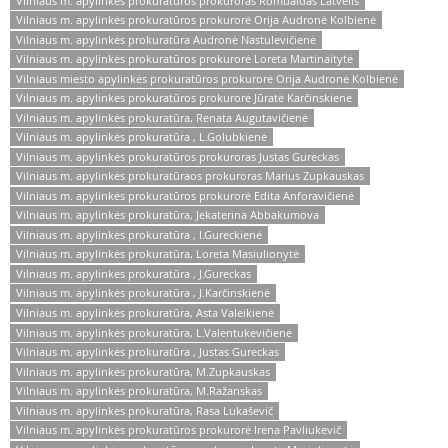
Vilniaus m. apylinkės prokuratūros prokuroras Romualdas Latvelis
Vilniaus m. apylinkės prokuratūros prokurorė Orija Audronė Kolbienė
Vilniaus m. apylinkės prokuratūra Audronė Nastulevičienė
Vilniaus m. apylinkės prokuratūros prokurorė Loreta Martinaitytė
Vilniaus miesto apylinkės prokuratūros prokurorė Orija Audronė Kolbienė
Vilniaus m. apylinkės prokuratūros prokurorė Jūratė Karčinskienė
Vilniaus m. apylinkės prokuratūra, Renata Augutavičienė
Vilniaus m. apylinkės prokuratūra , L.Golubkienė
Vilniaus m. apylinkės prokuratūros prokuroras Justas Gureckas
Vilniaus m. apylinkės prokuratūraos prokuroras Marius Zupkauskas
Vilniaus m. apylinkės prokuratūros prokurorė Edita Anforavičienė
Vilniaus m. apylinkės prokuratūra, Jekaterina Abbakumova
Vilniaus m. apylinkės prokuratūra , I.Gureckienė
Vilniaus m. apylinkės prokuratūra, Loreta Masiulionytė
Vilniaus m. apylinkės prokuratūra , J.Gureckas
Vilniaus m. apylinkės prokuratūra , J.Karčinskienė
Vilniaus m. apylinkės prokuratūra, Asta Valeikienė
Vilniaus m. apylinkės prokuratūra, L.Valentukevičienė
Vilniaus m. apylinkės prokuratūra , Justas Gureckas
Vilniaus m. apylinkės prokuratūra, M.Zupkauskas
Vilniaus m. apylinkės prokuratūra, M.Ražanskas
Vilniaus m. apylinkės prokuratūra, Rasa Lukaševič
Vilniaus m. apylinkės prokuratūros prokurorė Irena Pavliukevič