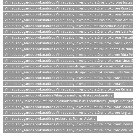
Vilniaus apygardos prokuratūros Vilniaus apylinkės prokuratūros prokuroras Justas
Vilniaus apygardos prokuratūros Vilniaus apylinkės prokuratūra, prokurorė Rasa Lu
Vilniaus apygardos prokuratūros Vilniaus apylinkės prokuratūra, prokuroras Šarūn
Vilniaus apygardos prokuratūros Vilniaus apylinkės prokuratūros prokuroras Artūras
Vilniaus apygardos prokuratūros Vilniaus apylinkės prokuratūros vyriausiojo prok
Vilniaus apygardos prokuratūros Vilniaus apylinkės prokuratūra, prokurorė Iveta V
Vilniaus apygardos prokuratūros Vilniaus apylinkės prokuratūra, prokuroras Kęstuti
Vilniaus apygardos prokuratūros Vilniaus apylinkės prokuratūra, prokurorė Oksana
Vilniaus apygardos prokuratūros Vilniaus apylinkės prokuratūra.Gaudentas Balčiūn
Vilniaus apygardos prokuratūros Vilniaus apylinkės prokuratūra, prokurorė Rūta Pe
Vilniaus apygardos prokuratūros Vilniaus apylinkės prokuratūra, prokuroras Linas Si
Vilniaus apygardos prokuratūros Vilniaus miesto apylinkės prokuratūros prokurorė 
Vilniaus apygardos prokuratūros Vilniaus miesto apylinkės prokuratūra, Iveta Vaiv
Vilniaus apygardos prokuratūros Vilniaus apylinkės prokuratūra, prokurorė Lina U
Vilniaus apygardos prokuratūros Vilniaus apylinkės prokuratūra, prokuroras Gaude
Vilniaus apygardos prokuratūros Vilniaus apylinkės prokuratūra, prokurorė Renata 
Vilniaus apygardos prokuratūra Vilniaus miesto apylinkės prokuratūra
Vilniaus apylinkės prokuratūros 3 skyriaus vyriausiasis prokuroras Egidijus Motiejū
Vilniaus apygardos prokuratūros Vilniaus apylinkės prokuratūra, prokuroras Vytaut
Vilniaus apygardos prokuratūros Vilniaus apylinkės prokuratūra, prokurorė Jurgita 
Vilniaus apygardos prokuratūra, prokuroras Tomas Uldukis
Vilniaus apygardos prokuratūros Vilniaus apylinkės prokuratūra, prokuroras Tomas 
Vilniaus apygardos prokuratūros Vilniaus apylinkės prokuratūra, prokurorė Vita Ge