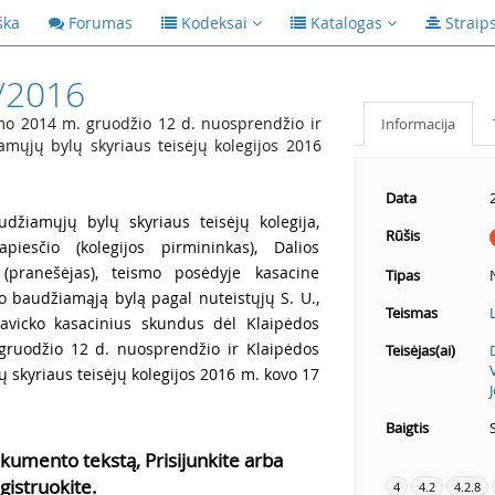
ška
Forumas
Kodeksai
Katalogas
Straip
/2016
mo 2014 m. gruodžio 12 d. nuosprendžio ir
Informacija
mųjų bylų skyriaus teisėjų kolegijos 2016
Data
udžiamųjų bylų skyriaus teisėjų kolegija,
Rūšis
piesčio (kolegijos pirmininkas), Dalios
 (pranešėjas), teismo posėdyje kasacine
Tipas
jo baudžiamąją bylą pagal nuteistųjų S. U.,
Teismas
avicko kasacinius skundus dėl Klaipėdos
gruodžio 12 d. nuosprendžio ir Klaipėdos
Teisėjas(ai)
skyriaus teisėjų kolegijos 2016 m. kovo 17
Baigtis
kumento tekstą, Prisijunkite arba
gistruokite.
4
4.2
4.2.8