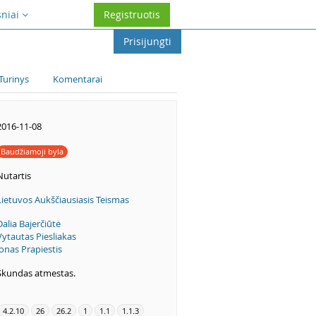
sniai
Registruotis
Prisijungti
Turinys
Komentarai
2016-11-08
Baudžiamoji byla
Nutartis
Lietuvos Aukščiausiasis Teismas
Dalia Bajerčiūtė
Vytautas Piesliakas
Jonas Prapiestis
Skundas atmestas.
4.2.10
26
26.2
1
1.1
1.1.3