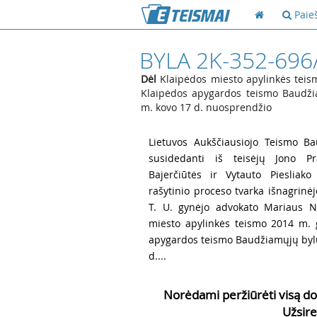
Paie
BYLA 2K-352-696
Dėl
Klaipėdos miesto apylinkės teis
Klaipėdos apygardos teismo Baudžia
m. kovo 17 d. nuosprendžio
1
Lietuvos Aukščiausiojo Teismo Ba
susidedanti iš teisėjų Jono Pra
Bajerčiūtės ir Vytauto Piesliako
rašytinio proceso tvarka išnagrinė
T. U. gynėjo advokato Mariaus N
miesto apylinkės teismo 2014 m. 
apygardos teismo Baudžiamųjų bylų 
d....
Norėdami peržiūrėti visą do
Užsire