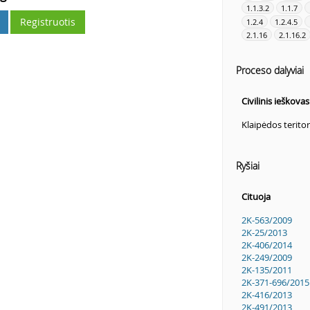
1.1.3.2
1.1.7
Registruotis
1.2.4
1.2.4.5
2.1.16
2.1.16.2
Proceso dalyviai
Civilinis ieškova
Klaipėdos terito
Ryšiai
Cituoja
2K-563/2009
2K-25/2013
2K-406/2014
2K-249/2009
2K-135/2011
2K-371-696/2015
2K-416/2013
2K-491/2013