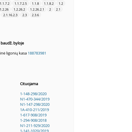
1.1.7.2
1.1.7.2.5
1.1.8
1.1.8.2
1.2
1.2.26
1.2.26.2
1.2.26.2.1
2
2.1
2.1.16.2.3
2.3
2.3.6
s baudž. byloje
rinė ligonių kasa
188783981
Cituojama
1-148-298/2020
N1-470-344/2019
N1-147-298/2020
1A-410-211/2019
1-617-908/2019
1-294-908/2018
N1-211-929/2020
1-141-1020/2019