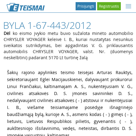
Prisijungti
Registruotis
BYLA 1-67-443/2012
Dėl
ko eismo įvykio metu buvo sužalota minėto automobilio
CHRYSLER VOYAGER keleivė I. B., kuriai nustatytas nesunkus
sveikatos sutrikdymas, bei apgadintas V. G. priklausantis
automobilis CHRYSLER VOYAGER, valst. Nr. (duomenys
neskelbtini) padarant 5170 Lt turtinę žalą
1
Šakių rajono apylinkės teismo teisėjas Arturas Rauktys,
sekretoriaujant Eglei Macijauskienei, dalyvaujant prokurorui
Linui Frančiakui, kaltinamajam A. S., nukentėjusiam V. G.,
civilinės atsakovės D. S. įmonės savininkei D. S.,
nedalyvaujant civilinės atsakovės ( - ) atstovui ir nukentėjusiai
I. B., viešame teisiamajame posėdyje išnagrinėjo
baudžiamąją bylą, kurioje A. S., asmens kodas ( - ) gimęs ( - ),
lietuvis, Lietuvos Respublikos pilietis, gyvenantis ( - ),
aukštesniojo išsilavinimo, vedęs, neteistas, dirbantis D. S.
įmonėje vairuotoju, kaltinamas...