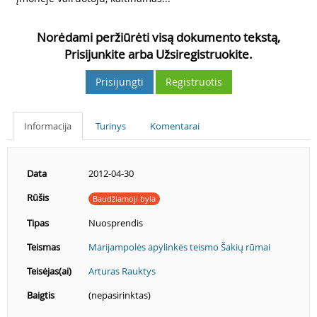
Norėdami peržiūrėti visą dokumento tekstą,
Prisijunkite arba Užsiregistruokite.
Prisijungti
Registruotis
Informacija
Turinys
Komentarai
Data
2012-04-30
Rūšis
Baudžiamoji byla
Tipas
Nuosprendis
Teismas
Marijampolės apylinkės teismo Šakių rūmai
Teisėjas(ai)
Arturas Rauktys
Baigtis
(nepasirinktas)