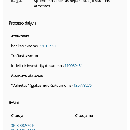
Baigtis
Sprendimas paliktas nepakeistas, o skundas
atmestas
Proceso dalyviai
Atsakovas
bankas "Snoras"
112025973
Trečiasis asmuo
Indėlių ir investicijų draudimas
110069451
Atsakovo atstovas
"Valnetas'' (įgal.asmuo G.Adamonis)
135778275
Ryšiai
Cituoja
Cituojama
3K-3-382/2010