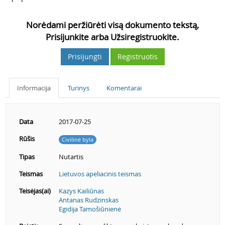
Norėdami peržiūrėti visą dokumento tekstą,
Prisijunkite arba Užsiregistruokite.
Prisijungti
Registruotis
Informacija
Turinys
Komentarai
Data
2017-07-25
Rūšis
Civilinė byla
Tipas
Nutartis
Teismas
Lietuvos apeliacinis teismas
Teisėjas(ai)
Kazys Kailiūnas
Antanas Rudzinskas
Egidija Tamošiūnienė