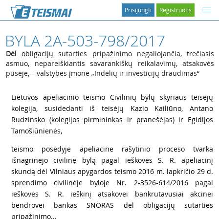
Prisijungti
Registruotis
BYLA 2A-503-798/2017
Dėl
obligacijų sutarties pripažinimo negaliojančia, trečiasis
asmuo, nepareiškiantis savarankiškų reikalavimų, atsakovės
pusėje, – valstybės įmonė „Indėlių ir investicijų draudimas“
1
Lietuvos apeliacinio teismo Civilinių bylų skyriaus teisėjų
kolegija, susidedanti iš teisėjų Kazio Kailiūno, Antano
Rudzinsko (kolegijos pirmininkas ir pranešėjas) ir Egidijos
Tamošiūnienės,
2
teismo posėdyje apeliacine rašytinio proceso tvarka
išnagrinėjo civilinę bylą pagal ieškovės S. R. apeliacinį
skundą dėl Vilniaus apygardos teismo 2016 m. lapkričio 29 d.
sprendimo civilinėje byloje Nr. 2-3526-614/2016 pagal
ieškovės S. R. ieškinį atsakovei bankrutavusiai akcinei
bendrovei bankas SNORAS dėl obligacijų sutarties
pripažinimo...