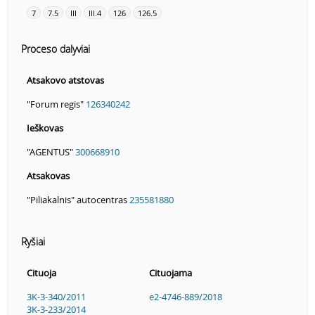
7
7.5
III
III.4
126
126.5
Proceso dalyviai
Atsakovo atstovas
"Forum regis"
126340242
Ieškovas
"AGENTUS"
300668910
Atsakovas
"Piliakalnis" autocentras
235581880
Ryšiai
Cituoja
Cituojama
3K-3-340/2011
e2-4746-889/2018
3K-3-233/2014