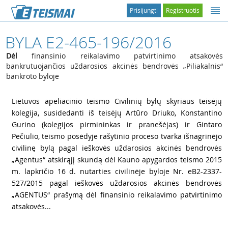
Prisijungti
Registruotis
BYLA E2-465-196/2016
Dėl
finansinio reikalavimo patvirtinimo atsakovės
bankrutuojančios uždarosios akcinės bendrovės „Piliakalnis“
bankroto byloje
1
Lietuvos apeliacinio teismo Civilinių bylų skyriaus teisėjų
kolegija, susidedanti iš teisėjų Artūro Driuko, Konstantino
Gurino (kolegijos pirmininkas ir pranešėjas) ir Gintaro
Pečiulio, teismo posėdyje rašytinio proceso tvarka išnagrinėjo
civilinę bylą pagal ieškovės uždarosios akcinės bendrovės
„Agentus“ atskirąjį skundą dėl Kauno apygardos teismo 2015
m. lapkričio 16 d. nutarties civilinėje byloje Nr. eB2-2337-
527/2015 pagal ieškovės uždarosios akcinės bendrovės
„AGENTUS“ prašymą dėl finansinio reikalavimo patvirtinimo
atsakovės...