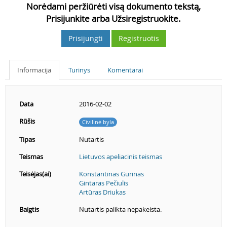
Norėdami peržiūrėti visą dokumento tekstą,
Prisijunkite arba Užsiregistruokite.
Prisijungti
Registruotis
Informacija
Turinys
Komentarai
Data
2016-02-02
Rūšis
Civilinė byla
Tipas
Nutartis
Teismas
Lietuvos apeliacinis teismas
Teisėjas(ai)
Konstantinas Gurinas
Gintaras Pečiulis
Artūras Driukas
Baigtis
Nutartis palikta nepakeista.