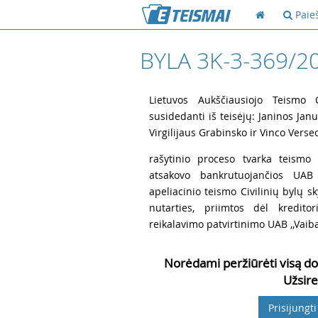
Paie
BYLA 3K-3-369/2
1
Lietuvos Aukščiausiojo Teismo Ci
susidedanti iš teisėjų: Janinos Janu
Virgilijaus Grabinsko ir Vinco Verse
2
rašytinio proceso tvarka teismo 
atsakovo bankrutuojančios UAB 
apeliacinio teismo Civilinių bylų s
nutarties, priimtos dėl kredi
reikalavimo patvirtinimo UAB ,,Vaiba
Norėdami peržiūrėti visą do
Užsire
Prisijungti