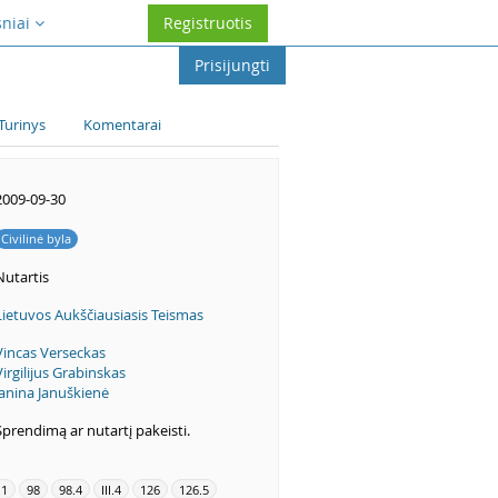
sniai
Registruotis
Prisijungti
Turinys
Komentarai
2009-09-30
Civilinė byla
Nutartis
Lietuvos Aukščiausiasis Teismas
Vincas Verseckas
Virgilijus Grabinskas
Janina Januškienė
Sprendimą ar nutartį pakeisti.
.1
98
98.4
III.4
126
126.5