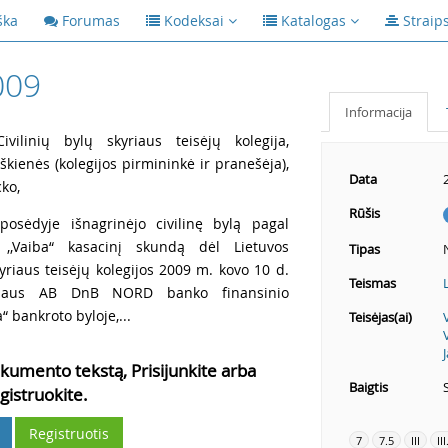
ška
Forumas
Kodeksai
Katalogas
Straip
009
Informacija
vilinių bylų skyriaus teisėjų kolegija,
škienės (kolegijos pirmininkė ir pranešėja),
Data
cko,
Rūšis
posėdyje išnagrinėjo civilinę bylą pagal
,,Vaiba“ kasacinį skundą dėl Lietuvos
Tipas
kyriaus teisėjų kolegijos 2009 m. kovo 10 d.
Teismas
toriaus AB DnB NORD banko finansinio
“ bankroto byloje,...
Teisėjas(ai)
kumento tekstą, Prisijunkite arba
Baigtis
gistruokite.
Registruotis
7
7.5
III
III