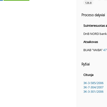
126.8
Proceso dalyviai
Suinteresuotas
DnB NORD bank
Atsakovas
BUAB "VAIBA"
47
Ryšiai
Cituoja
3K-3-585/2006
3K-7-304/2007
3K-3-301/2006