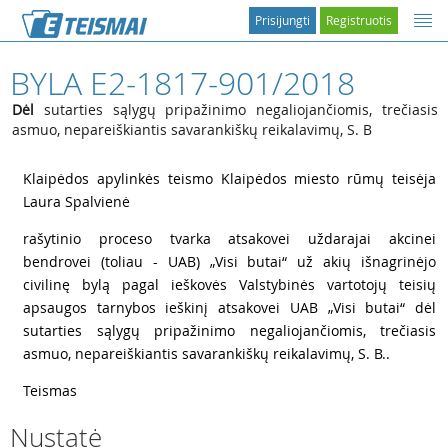
Prisijungti
Registruotis
BYLA E2-1817-901/2018
Dėl
sutarties sąlygų pripažinimo negaliojančiomis, trečiasis
asmuo, nepareiškiantis savarankiškų reikalavimų, S. B
1
Klaipėdos apylinkės teismo Klaipėdos miesto rūmų teisėja
Laura Spalvienė
2
rašytinio proceso tvarka atsakovei uždarajai akcinei
bendrovei (toliau - UAB) „Visi butai“ už akių išnagrinėjo
civilinę bylą pagal ieškovės Valstybinės vartotojų teisių
apsaugos tarnybos ieškinį atsakovei UAB „Visi butai“ dėl
sutarties sąlygų pripažinimo negaliojančiomis, trečiasis
asmuo, nepareiškiantis savarankiškų reikalavimų, S. B..
3
Teismas
Nustatė