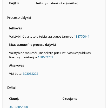
Baigtis
Ieškinys patenkintas (visiškai).
Proceso dalyviai
Ieškovas
Valstybinė vartotojų teisių apsaugos tarnyba
188770044
Kitas asmuo (ne proceso dalyvis)
Valstybinė mokesčių inspekcija prie Lietuvos Respublikos
finansų ministerijos
188659752
Atsakovas
Visi butai
303082272
Ryšiai
Cituoja
Cituojama
3K-3-80/2008