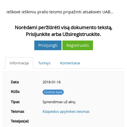
4
ieškovė ieškiniu prašo teismo pripažinti atsakovės UAB...
Norėdami peržiūrėti visą dokumento tekstą,
Prisijunkite arba Užsiregistruokite.
Prisijungti
Registruotis
Informacija
Turinys
Komentarai
Data
2018-01-16
Rūšis
Civilinė byla
Tipas
Sprendimas už akių
Teismas
Klaipėdos apylinkės teismas
Teisėjas(ai)