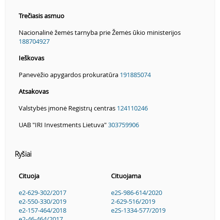
Trečiasis asmuo
Nacionalinė žemės tarnyba prie Žemės ūkio ministerijos
188704927
Ieškovas
Panevėžio apygardos prokuratūra
191885074
Atsakovas
Valstybės įmonė Registrų centras
124110246
UAB "IRI Investments Lietuva"
303759906
Ryšiai
Cituoja
Cituojama
e2-629-302/2017
e2S-986-614/2020
e2-550-330/2019
2-629-516/2019
e2-157-464/2018
e2S-1334-577/2019
e2-46-464/2017