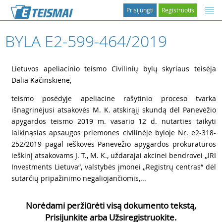
Prisijungti
Registruotis
BYLA E2-599-464/2019
1
Lietuvos apeliacinio teismo Civilinių bylų skyriaus teisėja
Dalia Kačinskienė,
2
teismo posėdyje apeliacine rašytinio proceso tvarka
išnagrinėjusi atsakovės M. K. atskirąjį skundą dėl Panevėžio
apygardos teismo 2019 m. vasario 12 d. nutarties taikyti
laikinąsias apsaugos priemones civilinėje byloje Nr. e2-318-
252/2019 pagal ieškovės Panevėžio apygardos prokuratūros
ieškinį atsakovams J. T., M. K., uždarajai akcinei bendrovei ,,IRI
Investments Lietuva“, valstybės įmonei ,,Registrų centras“ dėl
sutarčių pripažinimo negaliojančiomis,...
Norėdami peržiūrėti visą dokumento tekstą,
Prisijunkite arba Užsiregistruokite.