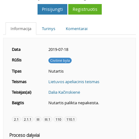
Prisijungti
Registruotis
Informacija
Turinys
Komentarai
Data
2019-07-18
Rūšis
Civilinė byla
Tipas
Nutartis
Teismas
Lietuvos apeliacinis teismas
Teisėjas(ai)
Dalia Kačinskienė
Baigtis
Nutartis palikta nepakeista.
2.1
2.1.1
III
III.1
110
110.1
Proceso dalyviai